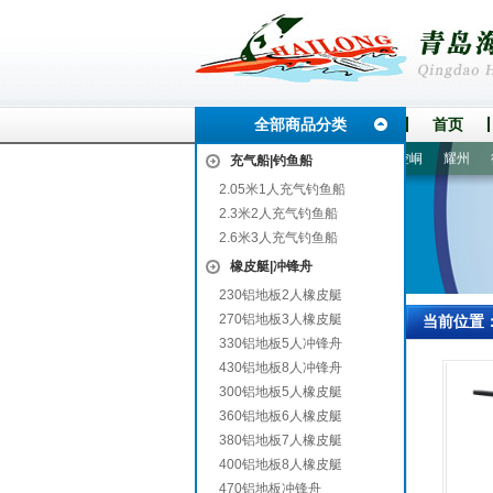
全部商品分类
首页
洪洞
克东
蓟县
闸北
新泰
金坛
宁江
平果
崆峒
耀州
德
充气船|钓鱼船
2.05米1人充气钓鱼船
2.3米2人充气钓鱼船
2.6米3人充气钓鱼船
橡皮艇|冲锋舟
230铝地板2人橡皮艇
270铝地板3人橡皮艇
当前位置
330铝地板5人冲锋舟
430铝地板8人冲锋舟
300铝地板5人橡皮艇
360铝地板6人橡皮艇
380铝地板7人橡皮艇
400铝地板8人橡皮艇
470铝地板冲锋舟