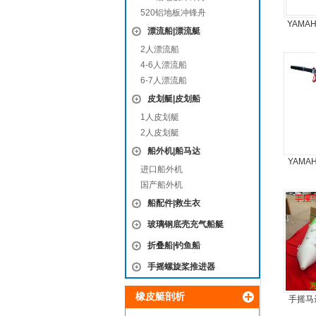
520铝地板冲锋舟
YAMA
漂流船|漂流艇
2人漂流船
4-6人漂流船
6-7人漂流船
皮划艇|皮划船
1人皮划艇
2人皮划艇
船外机|船马达
YAMA
进口船外机
9
国产船外机
船配件|救生衣
玻璃钢底壳充气船艇
折叠船|钓鱼船
手摇螺旋桨推进器
橡皮艇剖析
手摇马