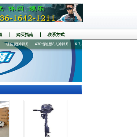
频
购买指南
联系方式
橡皮艇|冲锋舟
430铝地板8人冲锋舟
6-7人漂流船
360铝地板6人橡皮艇