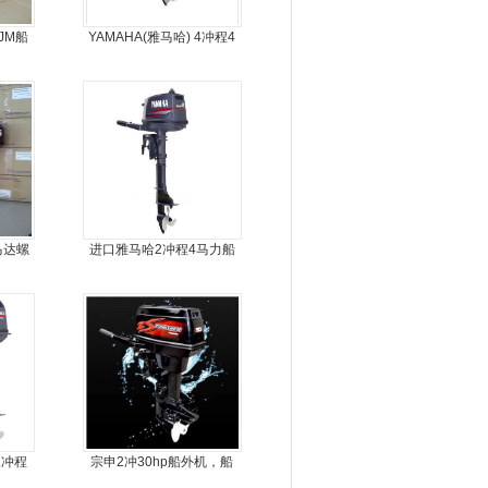
JM船
YAMAHA(雅马哈) 4冲程4
马力船外机
马达螺
进口雅马哈2冲程4马力船
机
外机马达
二冲程
宗申2冲30hp船外机，船