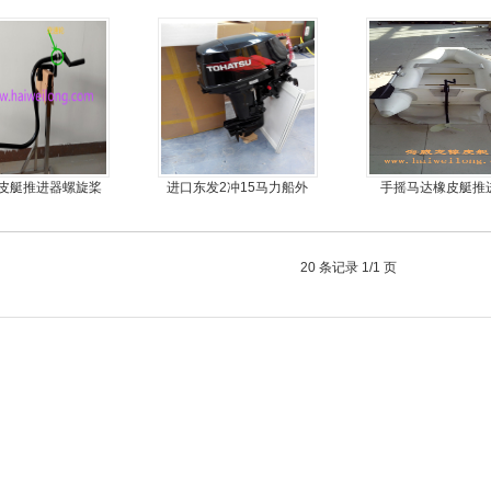
器
30马力船外机
皮艇推进器螺旋桨
进口东发2冲15马力船外
手摇马达橡皮艇推
马达钓鱼船推进器
机船尾机舷外机
20 条记录 1/1 页