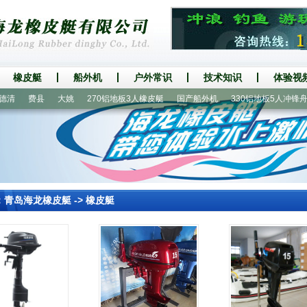
橡皮艇
船外机
户外常识
技术知识
体验视
清
费县
大姚
270铝地板3人橡皮艇
国产船外机
330铝地板5人冲锋舟
：
青岛海龙橡皮艇
->
橡皮艇