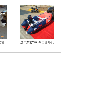
尾机，尾挂机，螺旋桨马
达推进器
进器
进口东发2冲5马力船外机
推进器螺旋桨