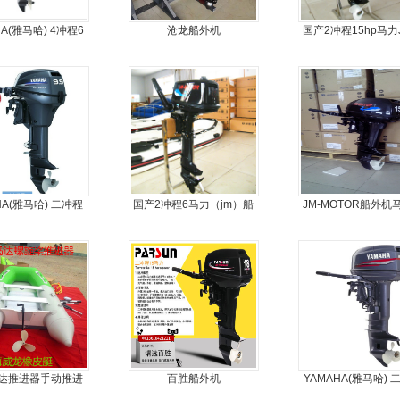
HA(雅马哈) 4冲程6
沧龙船外机
国产2冲程15hp马力
马力船外机
外机
HA(雅马哈) 二冲程
国产2冲程6马力（jm）船
JM-MOTOR船外机
.9马力船外机
外机
旋桨舷外机挂浆
达推进器手动推进
百胜船外机
YAMAHA(雅马哈) 