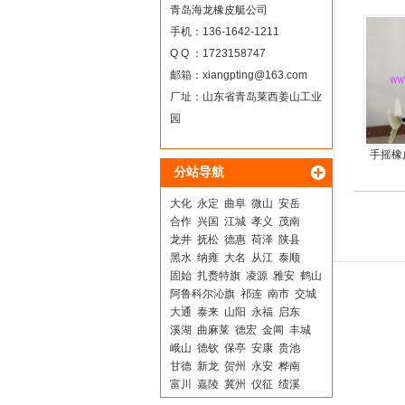
青岛海龙橡皮艇公司
手机：136-1642-1211
Q Q ：1723158747
邮箱：
xiangpting@163.com
厂址：山东省青岛莱西姜山工业
园
手摇橡
分站导航
手摇
大化
永定
曲阜
微山
安岳
合作
兴国
江城
孝义
茂南
龙井
抚松
德惠
荷泽
陕县
黑水
纳雍
大名
从江
泰顺
固始
扎赉特旗
凌源
雅安
鹤山
阿鲁科尔沁旗
祁连
南市
交城
大通
泰来
山阳
永福
启东
溪湖
曲麻莱
德宏
金阊
丰城
峨山
德钦
保亭
安康
贵池
甘德
新龙
贺州
永安
桦南
富川
嘉陵
冀州
仪征
绩溪
涞源
上林
宣武
龙亭
芜湖