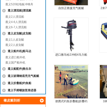
遵义520铝地板冲锋舟
自扶正救援充气船艇
2米
遵义漂流船|漂流艇
遵义2人漂流船
遵义4-6人漂流船
遵义6-7人漂流船
遵义皮划艇|皮划船
遵义1人皮划艇
遵义2人皮划艇
遵义船外机|船马达
进口雅马哈2冲程4马力船
遵义进口船外机
外机马达
遵义国产船外机
遵义船配件|救生衣
遵义玻璃钢底壳充气船艇
遵义折叠船|钓鱼船
遵义手摇螺旋桨推进器
橡皮艇剖析
便携式钓鱼折叠船|折叠钓
3