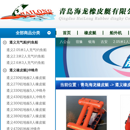
全部商品分类
首页
橡皮艇
船外机
大足
高港
麻江
武邑
八公山
宿豫
银海
吉安
2.05米1人
遵义充气船|钓鱼船
遵义2.05米1人充气钓鱼船
遵义2.3米2人充气钓鱼船
遵义2.6米3人充气钓鱼船
遵义橡皮艇|冲锋舟
遵义230铝地板2人橡皮艇
遵义270铝地板3人橡皮艇
当前位置：
青岛海龙橡皮艇
->
遵义橡
遵义330铝地板5人冲锋舟
遵义430铝地板8人冲锋舟
遵义300铝地板5人橡皮艇
遵义360铝地板6人橡皮艇
遵义380铝地板7人橡皮艇
遵义400铝地板8人橡皮艇
遵义470铝地板冲锋舟