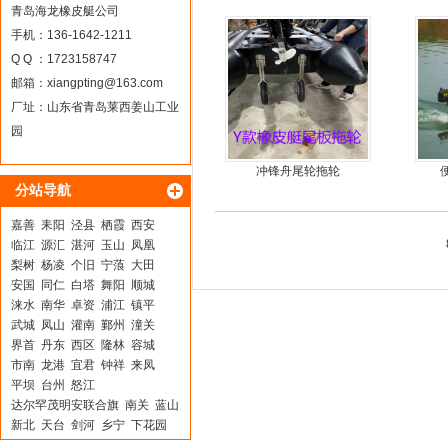
鱼船|折叠艇JM-MOTOR
青岛海龙橡皮艇公司
手机：136-1642-1211
Q Q ：1723158747
邮箱：
xiangpting@163.com
厂址：山东省青岛莱西姜山工业
园
冲锋舟尾轮拖轮
分站导航
嘉善
耒阳
泾县
栖霞
西安
临江
源汇
湛河
玉山
凤凰
梨树
杨凌
个旧
宁蒗
大田
安国
同仁
白塔
舞阳
顺城
涞水
南华
卓资
浦江
镇平
武城
凤山
灌南
鄞州
潼关
界首
丹东
西区
隆林
容城
市南
龙港
宜君
钟祥
来凤
平坝
台州
怒江
达尔罕茂明安联合旗
南关
蓝山
新北
天台
剑河
乡宁
下花园
长兴
思南
桂平
公主岭
凌海