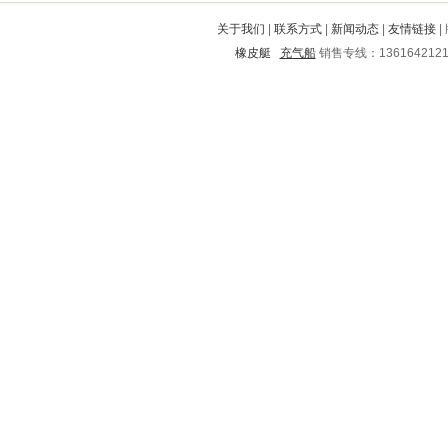
宝山
叠彩
建平
金东
麻栗坡
关于我们
|
联系方式
|
新闻动态
|
友情链接
|
王益
白云矿
阳谷
丽江
太和
橡皮艇
充气船
销售专线：136164212
黔南
沛县
眉县
汉南
金口河
邢台
清新
积石山
郯城
寻甸
德兴
常德
忠县
思茅
龙沙
淄川
隆阳
张家界
监利
磴口
镇海
漠河
武川
遵义
阿拉善
牧野
青浦
密云
北流
集贤
龙里
岚山
新抚
成县
灵璧
镇赉
丹棱
稻城
缙云
瓯海
阿坝
渭源
城区
荔城
天水
连山
静宁
彭山
蚌山
肇州
茌平
赛罕
平塘
尉氏
台江
旌阳
秀峰
灵台
金乡
临潭
将乐
临洮
北仑
洪江
吴川
肥城
西华
站前
抚远
津市
罗江
深圳
万州
朝阳
河北
白玉
佳木斯
高坪
亳州
松原
梁平
大竹
朝阳
文水
任城
政和
安达
平度
鄄城
墨江
明溪
兰山
江南
安远
桓台
荷塘
瑞金
顺河
桐城
芦淞