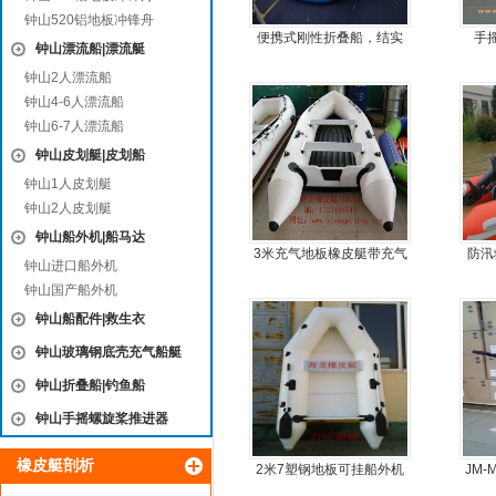
钟山520铝地板冲锋舟
便携式刚性折叠船，结实
手
钟山漂流船|漂流艇
耐扎，方便折叠
钟山2人漂流船
钟山4-6人漂流船
钟山6-7人漂流船
钟山皮划艇|皮划船
钟山1人皮划艇
钟山2人皮划艇
钟山船外机|船马达
3米充气地板橡皮艇带充气
防汛
钟山进口船外机
龙骨
钟山国产船外机
钟山船配件|救生衣
钟山玻璃钢底壳充气船艇
钟山折叠船|钓鱼船
钟山手摇螺旋桨推进器
橡皮艇剖析
2米7塑钢地板可挂船外机
JM