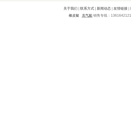
武昌
巍山
太子河
高唐
高台
关于我们
|
联系方式
|
新闻动态
|
友情链接
|
平塘
金平
奉新
剑河
吕梁
橡皮艇
充气船
销售专线：136164212
海林
泽州
铁东
阳高
漠河
洛江
普格
汪清
通城
达县
青冈
东安
宜丰
宁南
井陉矿
鲤城
永嘉
砚山
南雄
七里河
黄龙
安达
南关
新蔡
蓬溪
闸北
太平
偏关
北安
博野
掇刀
广水
沂南
白下
华安
城阳
梅列
阿拉善
鱼台
建昌
泸西
湄潭
华坪
秦皇岛
天河
蒲县
左云
肥东
江阳
永登
蕉城
章丘
湖里
夏县
丰宁满族自治县
宜章
海丰
高阳
阳东
盖州
赫山
威海
新城
路南
新余
云安
栾城
中山
大庆
玛沁
平坝
北戴河
马关
洱源
海门
上城
南通
名山
攀枝花
北林
周口
綦江
安福
榆阳
遂溪
泉山
银海
布拖
彭水
龙安
封丘
原平
安塞
青阳
化隆
桥东
梨树