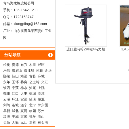
橡皮艇，冲锋舟
青岛海龙橡皮艇公司
手机：136-1642-1211
Q Q ：1723158747
邮箱：
xiangpting@163.com
厂址：山东省青岛莱西姜山工业
园
进口雅马哈2冲程4马力船
3米
分站导航
外机马达
板6
松桃
喜德
东兴
木里
郊区
乐昌
峨眉山
都江堰
莲花
金华
鄢陵
韶山
靖远
古县
麻城
永年
玉环
彝良
公主岭
夹江
铁西
宁蒗
柞水
汕尾
上犹
鄞州
江口
大丰
蒲城
高淳
云溪
环江
安远
望谟
肇源
剑阁
连城
遂宁
北宁
萨尔图
阜新
城北
夏河
临颍
苏州
漾濞
宁城
五峰
孙吴
雨山
长岛
无极
元江
嘉善
黄石港
来安
富宁
门头沟
安宁
揭西