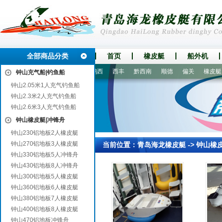
全部商品分类
首页
橡皮艇
船外机
阳
三门峡
旬邑
雁塔
鸡西
西丰
黔西南
顺德
偏关
橡皮艇|冲
钟山充气船|钓鱼船
钟山2.05米1人充气钓鱼船
钟山2.3米2人充气钓鱼船
钟山2.6米3人充气钓鱼船
钟山橡皮艇|冲锋舟
钟山230铝地板2人橡皮艇
钟山270铝地板3人橡皮艇
当前位置：
青岛海龙橡皮艇
->
钟山橡
钟山330铝地板5人冲锋舟
钟山430铝地板8人冲锋舟
钟山300铝地板5人橡皮艇
钟山360铝地板6人橡皮艇
钟山380铝地板7人橡皮艇
钟山400铝地板8人橡皮艇
钟山470铝地板冲锋舟