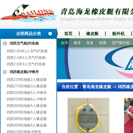
全部商品分类
首页
橡皮艇
船外机
凌云
通山
磐安
东坡
会泽
秦淮
富县
镇康
国产船外机
鸡西充气船|钓鱼船
鸡西2.05米1人充气钓鱼船
鸡西2.3米2人充气钓鱼船
鸡西2.6米3人充气钓鱼船
鸡西橡皮艇|冲锋舟
鸡西230铝地板2人橡皮艇
鸡西270铝地板3人橡皮艇
当前位置：
青岛海龙橡皮艇
->
鸡西橡
鸡西330铝地板5人冲锋舟
鸡西430铝地板8人冲锋舟
鸡西300铝地板5人橡皮艇
鸡西360铝地板6人橡皮艇
鸡西380铝地板7人橡皮艇
鸡西400铝地板8人橡皮艇
鸡西470铝地板冲锋舟