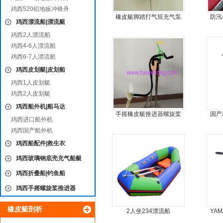
鸡西520铝地板冲锋舟
橡皮艇脚踏打气筒充气泵
防汛
鸡西漂流船|漂流艇
鸡西2人漂流船
鸡西4-6人漂流船
鸡西6-7人漂流船
鸡西皮划艇|皮划船
鸡西1人皮划艇
鸡西2人皮划艇
鸡西船外机|船马达
手摇橡皮艇推进器螺旋桨
国产
鸡西进口船外机
手摇马达钓鱼船推进器
鸡西国产船外机
鸡西船配件|救生衣
鸡西玻璃钢底壳充气船艇
鸡西折叠船|钓鱼船
鸡西手摇螺旋桨推进器
橡皮艇剖析
2人坐234漂流船
YA