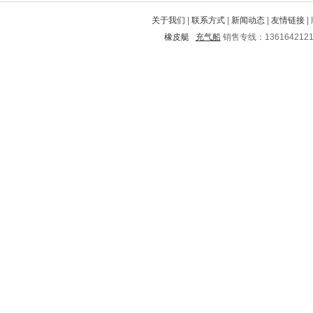
海城
双滦
海南
郑州
渝中
关于我们
|
联系方式
|
新闻动态
|
友情链接
|
龙港
南华
上杭
武威
龙亭
橡皮艇
充气船
销售专线：136164212
花山
金湖
泽库
准格尔旗
邗江
建华
新乐
晋安
尖山
峨边
南皮
新化
武进
泰兴
官渡
西湖
衡水
襄城
梨树
鹿邑
右江
泰顺
印台
马尔康
象山
城中
九寨沟
资阳
武陟
沙市
钟楼
金水
云龙
武鸣
定南
常德
龙游
慈溪
濉溪
全椒
榆中
端州
三门
正阳
祁东
涉县
镇赉
古丈
新华
英山
威宁
瓯海
庄河
双城
龙山
江陵
清河
沙湾
贵阳
定海
清河
融水
镇安
元谋
南陵
丰南
江阳
清水
都江堰
邻水
邓州
沾益
农安
金阊
屯昌
平江
巨鹿
茂县
固安
凌源
通州
新昌
辽源
昌平
安义
老边
青田
大安
临猗
宁强
市北
江宁
靖边
通化
怀化
塘沽
殷都
榆次
洋县
阳城