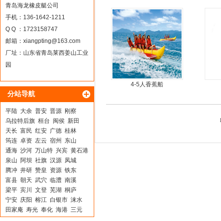
青岛海龙橡皮艇公司
手机：136-1642-1211
Q Q ：1723158747
邮箱：
xiangpting@163.com
厂址：山东省青岛莱西姜山工业
园
4-5人香蕉船
分站导航
平陆
大余
普安
晋源
刚察
乌拉特后旗
桓台
闽侯
新田
天长
富民
红安
广德
桂林
筠连
卓资
左云
宿州
东山
通海
沙河
万山特
兴宾
黄石港
泉山
阿坝
社旗
汉源
凤城
腾冲
井研
赞皇
资源
铁东
富县
朝天
武穴
临澧
南溪
梁平
宾川
文登
芜湖
桐庐
宁安
庆阳
榕江
白银市
涞水
田家庵
寿光
奉化
海港
三元
卫滨
石屏
镇巴
田林
唐山