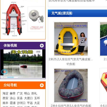
防汛用专业充气橡皮艇铝合金地板冲
锋舟
充气船|漂流船
体验视频
2米25,2人坐拉丝气垫充气橡皮艇，
2
钓鱼船
分站导航
海淀
赫章
广汉
明山
崇礼
西安
凉山
宾县
大渡口
玉环
南丰
霞浦
沙河口
平远
大足
2米4-拉丝气垫3人坐充气钓鱼船
4-