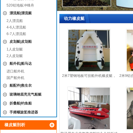
520铝地板冲锋舟
漂流船|漂流艇
动力橡皮艇
2人漂流船
4-6人漂流船
6-7人漂流船
皮划艇|皮划船
1人皮划艇
2人皮划艇
船外机|船马达
进口船外机
2米7塑钢地板可挂船外机橡皮艇，
2米9铝
国产船外机
冲锋舟
船配件|救生衣
玻璃钢底壳充气船艇
折叠船|钓鱼船
手摇螺旋桨推进器
橡皮艇剖析