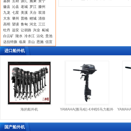
嘉荫
互助
源汇
施秉
景宁
徽县
沁县
老城
罗江
滕州
九龙
七星
美溪
天台
双清
大东
肇州
普格
鲤城
清徐
高明
望谟
鲁甸
河北
三江
牡丹
远安
让胡路
兴业
柘城
白云矿
陵水
冷水江
沾化
贵池
达拉特旗
临泉
京山
恩施
信宜
信州
克山
大洼
湾里
蒙城
进口船外机
钦北
青白江
驻马店
河池
镇安
恩施
伊春
象山
阿荣旗
乐陵
静海
牟平
自流井
二连浩特
望都
嘉兴
义乌
刚察
分宜
邳州
陆川
河口
崇仁
大安
龙湖
龙安
安泽
盐边
江宁
铁东
马边
新北
利川
大通
弓长岭
内乡
白水
门头沟
福鼎
南充
阜城
双桥
东源
金华
延庆
岭东
云浮
连山
鄂托克旗
海的船外机
YAMAHA(雅马哈) 4冲程6马力船外
YAMAH
苍山
鹰潭
东平
华亭
五寨
机
市南
西畴
南开
滨海
涧西
杜集
淳安
邵东
安阳
永顺
国产船外机
蒙自
万柏林
金平
剑阁
百色