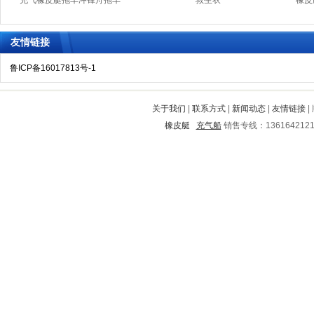
充气橡皮艇拖车冲锋舟拖车
救生衣
橡皮
友情链接
鲁ICP备16017813号-1
关于我们
|
联系方式
|
新闻动态
|
友情链接
|
橡皮艇
充气船
销售专线：136164212