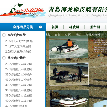
全部商品分类
首页
橡皮艇
船外机
仙居
充气船|钓鱼船
赫山
西林
横县
共和
富川
矿区
浔阳
船配件|救生衣
充
2.05米1人充气钓鱼船
2.3米2人充气钓鱼船
2.6米3人充气钓鱼船
橡皮艇|冲锋舟
230铝地板2人橡皮艇
270铝地板3人橡皮艇
330铝地板5人冲锋舟
430铝地板8人冲锋舟
300铝地板5人橡皮艇
360铝地板6人橡皮艇
380铝地板7人橡皮艇
400铝地板8人橡皮艇
470铝地板冲锋舟