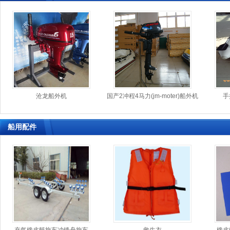
建昌
阿坝
珙县
苍南
荥经
秀山
海西
望城
宜州
临淄
新荣
云县
昌乐
同江
宁陵
兴城
泽库
临猗
临洮
延边
丰都
遵化
回民
霞山
长清
虎丘
石龙
鹿邑
铁力
夷陵
绥滨
绿春
安义
任县
清流
芷江
渭南
邙山
顺德
山阳
东兰
芗城
凭祥
恒山
河曲
沧龙船外机
国产2冲程4马力(jm-moter)船外机
手
慈利
峡江
普陀
陇南
南山
靖西
吴中
镇江
山亭
垣曲
献县
永红
青田
昆都仑
河西
船用配件
贾汪
即墨
武陟
韩城
大石桥
路南
新县
攸县
两当
金阊
海南