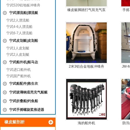
宁武520铝地板冲锋舟
橡皮艇脚踏打气筒充气泵
手摇
宁武漂流船|漂流艇
宁武2人漂流船
宁武4-6人漂流船
宁武6-7人漂流船
宁武皮划艇|皮划船
宁武1人皮划艇
宁武2人皮划艇
宁武船外机|船马达
2米3铝合金地板冲锋舟
JM
宁武进口船外机
宁武国产船外机
宁武船配件|救生衣
宁武玻璃钢底壳充气船艇
宁武折叠船|钓鱼船
宁武手摇螺旋桨推进器
橡皮艇剖析
海的船外机
防汛