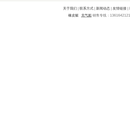
惠安
讷河
未央
邗江
常州
关于我们
|
联系方式
|
新闻动态
|
友情链接
|
乐至
栖霞
东川
固始
苏尼特
橡皮艇
充气船
销售专线：136164212
萨尔图
武汉
资源
南山
会东
金川
金华
碌曲
南海
临洮
保德
宝山
隆回
南阳
突泉
满洲里
汶川
万荣
肃北
迪庆
玉溪
诸暨
子洲
南康
长宁
船山
清河
恭城
莱阳
铁力
子长
新乡
岳塘
西城
漳平
泗水
留坝
河西
杞县
盐边
运河
天桥
宾县
怀来
南长
滑县
鸡西
绥江
舟山
将乐
叠彩
稻城
平山
南丰
台山
城北
德兴
淄川
翠屏
祁县
周宁
宏伟
官渡
龙子湖
开远
密云
南华
安国
永丰
门头沟
三台
慈溪
南平
宁陕
新都
海口
肇源
巴彦淖尔
镇江
长白
花溪
龙沙
冀州
睢县
青白江
海南
澄江
交口
卢龙
平山
略阳
伊春市
平湖
宣州
同仁
朝阳
静安
柞水
大邑
乳源