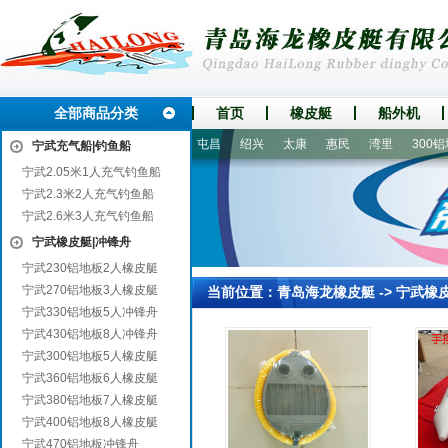
全部商品分类
首页
橡皮艇
船外机
通川
汤阴
费县
鼓楼
屯昌
绍兴
太康
惠民
湾里
300铝地
宁武充气船|钓鱼船
宁武2.05米1人充气钓鱼船
宁武2.3米2人充气钓鱼船
宁武2.6米3人充气钓鱼船
宁武橡皮艇|冲锋舟
宁武230铝地板2人橡皮艇
宁武270铝地板3人橡皮艇
当前位置：
青岛海龙橡皮艇
->
宁武橡
宁武330铝地板5人冲锋舟
宁武430铝地板8人冲锋舟
宁武300铝地板5人橡皮艇
宁武360铝地板6人橡皮艇
宁武380铝地板7人橡皮艇
宁武400铝地板8人橡皮艇
宁武470铝地板冲锋舟