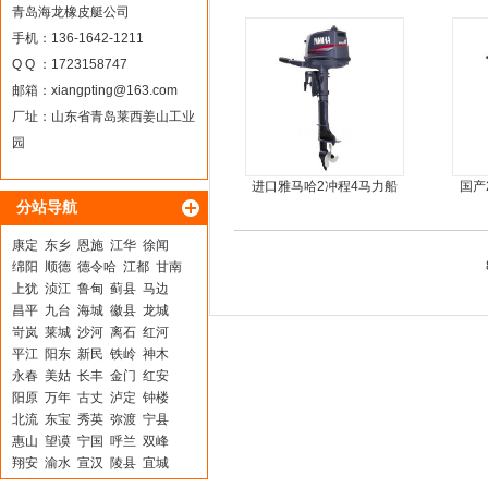
青岛海龙橡皮艇公司
手机：136-1642-1211
Q Q ：1723158747
邮箱：
xiangpting@163.com
厂址：山东省青岛莱西姜山工业
园
进口雅马哈2冲程4马力船
国产
分站导航
外机马达
康定
东乡
恩施
江华
徐闻
绵阳
顺德
德令哈
江都
甘南
上犹
浈江
鲁甸
蓟县
马边
昌平
九台
海城
徽县
龙城
岢岚
莱城
沙河
离石
红河
平江
阳东
新民
铁岭
神木
永春
美姑
长丰
金门
红安
阳原
万年
古丈
泸定
钟楼
北流
东宝
秀英
弥渡
宁县
惠山
望谟
宁国
呼兰
双峰
翔安
渝水
宣汉
陵县
宜城
西安
白城
长垣
纳溪
荔城