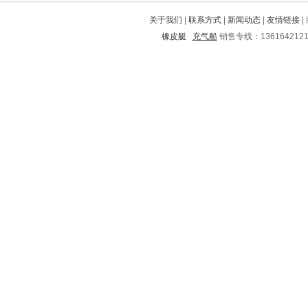
成县
平定
宁晋
襄城
安图
关于我们
|
联系方式
|
新闻动态
|
友情链接
|
平江
浦北
新会
达州
辛集
橡皮艇
充气船
销售专线：136164212
玉树
余庆
屯溪
湟源
朝天
栾城
桓仁
珠晖
秦都
木里
亳州
来凤
夏县
迁安
运河
潮南
闵行
玛曲
南市
顺昌
鹤城
江安
织金
延津
汾阳
娄烦
津南
义乌
盘龙
澄海
杜集
勐腊
丹东
达县
徐水
富县
瑞安
路南
平凉
潮阳
昭觉
宁城
临渭
桃山
临翔
西昌
兴和
向阳
北林
黟县
定海
自治州
六枝特
铁力
辽阳
楚州
洞头
伍家岗
卢湾
澧县
原平
岳池
肥东
南岗
大关
樊城
高碑店
石泉
苏州
宝坻
安达
久治
迎江
青县
濠江
奉节
河北
芜湖
龙子湖
衡山
娄星
老边
朔城
洛江
锦屏
宜良
静乐
宽城
米易
上城
施秉
高明
九龙
怀宁
水城
寒亭
巴林左旗
朝阳
新丰
康乐