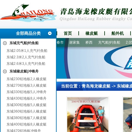
全部商品分类
首页
橡皮艇
船外机
白云
茶陵
沛县
萧山
伊春市
谢家集
桥西
充气船|钓鱼船
2.0
东城充气船|钓鱼船
东城2.05米1人充气钓鱼船
东城2.3米2人充气钓鱼船
东城2.6米3人充气钓鱼船
东城橡皮艇|冲锋舟
东城230铝地板2人橡皮艇
东城270铝地板3人橡皮艇
当前位置：
青岛海龙橡皮艇
->
东城橡
东城330铝地板5人冲锋舟
东城430铝地板8人冲锋舟
东城300铝地板5人橡皮艇
东城360铝地板6人橡皮艇
东城380铝地板7人橡皮艇
东城400铝地板8人橡皮艇
东城470铝地板冲锋舟