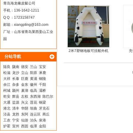
金地板
青岛海龙橡皮艇公司
手机：136-1642-1211
Q Q ：1723158747
邮箱：
xiangpting@163.com
厂址：山东省青岛莱西姜山工业
园
2米7塑钢地板可挂船外机
充
分站导航
橡皮艇，冲锋舟
陆良
陇南
德安
兰山
宝安
松滋
龙沙
立山
阳原
涿鹿
大祥
长泰
巨鹿
黄浦
铜陵
余江
杂多
金东
徽州
千阳
柯城
颍州
巢湖
临高
灞桥
乾安
辉县
左权
东西湖
陈巴尔
大通
盐源
兴义
莲花
铜梁
港北
清丰
华阴
垣曲
牙克石
泾县
龙胜
东阿
连云区
商丘
工农
宁安
仙游
泊头
泉港
炉霍
宣州
西固
临潭
金阳
襄樊
剑川
吴旗
缙云
固镇