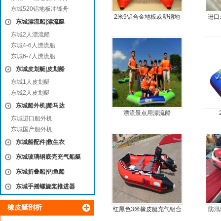
东城520铝地板冲锋舟
2米9铝合金地板或塑钢地
进口
东城漂流船|漂流艇
板4人可挂机橡皮艇，冲锋
东城2人漂流船
舟
东城4-6人漂流船
东城6-7人漂流船
东城皮划艇|皮划船
东城1人皮划艇
东城2人皮划艇
东城船外机|船马达
漂流景点用漂流船
东城进口船外机
东城国产船外机
东城船配件|救生衣
东城玻璃钢底壳充气船艇
东城折叠船|钓鱼船
东城手摇螺旋桨推进器
橡皮艇剖析
红黑色3米橡皮艇充气铝合
防汛