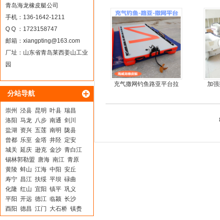
鱼冲锋艇
青岛海龙橡皮艇公司
手机：136-1642-1211
Q Q ：1723158747
邮箱：
xiangpting@163.com
厂址：山东省青岛莱西姜山工业
园
充气撒网钓鱼路亚平台拉
加强
分站导航
丝气垫魔毯
崇州
泾县
昆明
叶县
瑞昌
洛阳
马龙
八步
南通
剑川
盐湖
资兴
五莲
南明
陇县
曾都
乐至
金塔
井陉
定安
城关
延庆
逊克
金沙
青白江
锡林郭勒盟
唐海
南江
青原
黄陵
蚌山
江海
中阳
安丘
寿宁
昌江
扶绥
平坝
碌曲
化隆
红山
宜阳
镇平
巩义
平阳
开远
德江
临颍
长沙
酉阳
德昌
江门
大石桥
镇赉
湄潭
清河
东西湖
龙沙
休宁