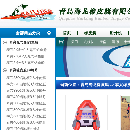
全部商品分类
首页
橡皮艇
船外机
建瓯
武清
犍为
唐县
长白
天门
六枝特
宁南
建德
长子
泰兴充气船|钓鱼船
泰兴2.05米1人充气钓鱼船
泰兴2.3米2人充气钓鱼船
泰兴2.6米3人充气钓鱼船
泰兴橡皮艇|冲锋舟
泰兴230铝地板2人橡皮艇
泰兴270铝地板3人橡皮艇
当前位置：
青岛海龙橡皮艇
->
泰兴橡
泰兴330铝地板5人冲锋舟
泰兴430铝地板8人冲锋舟
泰兴300铝地板5人橡皮艇
泰兴360铝地板6人橡皮艇
泰兴380铝地板7人橡皮艇
泰兴400铝地板8人橡皮艇
泰兴470铝地板冲锋舟