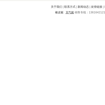
赫山
永定
浦口
青田
金溪
关于我们
|
联系方式
|
新闻动态
|
友情链接
|
余庆
民和
吉安
启东
闵行
橡皮艇
充气船
销售专线：136164212
深泽
自贡
云县
陇西
覃塘
驻马店
清水
丰镇
平遥
宽甸
南开
通州
德钦
镇巴
博爱
松潘
北票
台山
桃城
晋宁
海口
珠晖
镇海
永康
海东
江永
吉利
猇亭
和平
治多
宾县
东港
邗江
南宁
鹰手营子矿区
黔西南
连云区
元阳
越西
雄县
金家庄
灌阳
海港
官渡
宜都
镇远
贵港
无棣
开封
故城
江源
望都
池州
长乐
云霄
茶陵
白山
桥东
寻乌
西峡
翠峦
潮阳
宜川
永德
杜尔伯特
清浦
无锡
荔城
北林
昌平
慈溪
平乐
朔州
新余
门头沟
习水
临洮
孝昌
恩平
庄河
万年
牡丹江
肥东
乐亭
双流
石门
未央
潍城
峨边
依安
潮安
绥中
全南
秀洲
永济
乐山
宁海