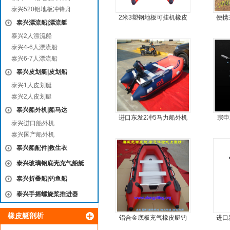
泰兴520铝地板冲锋舟
2米3塑钢地板可挂机橡皮
便携
泰兴漂流船|漂流艇
艇，冲锋舟，坐2人
鱼船
泰兴2人漂流船
泰兴4-6人漂流船
泰兴6-7人漂流船
泰兴皮划艇|皮划船
泰兴1人皮划艇
泰兴2人皮划艇
泰兴船外机|船马达
进口东发2冲5马力船外机
宗申
泰兴进口船外机
推进器螺旋桨
尾机
泰兴国产船外机
泰兴船配件|救生衣
泰兴玻璃钢底壳充气船艇
泰兴折叠船|钓鱼船
泰兴手摇螺旋桨推进器
橡皮艇剖析
铝合金底板充气橡皮艇钓
进口