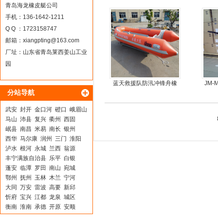
丝气垫魔毯
青岛海龙橡皮艇公司
手机：136-1642-1211
Q Q ：1723158747
邮箱：
xiangpting@163.com
厂址：山东省青岛莱西姜山工业
园
蓝天救援队防汛冲锋舟橡
JM
分站导航
皮船艇
武安
封开
金口河
磴口
峨眉山
马山
沛县
复兴
衢州
西固
岷县
南昌
米易
南长
银州
西华
马尔康
润州
三门
淮阳
泸水
根河
永城
兰西
翁源
丰宁满族自治县
乐平
白银
蓬安
临潭
罗田
南山
宛城
鄂州
抚州
玉林
木兰
宁河
大同
万安
雷波
高要
新邱
忻府
宝兴
江都
龙泉
城区
衡南
淮南
承德
开原
安顺
宿城
永靖
濮阳
巍山
双塔