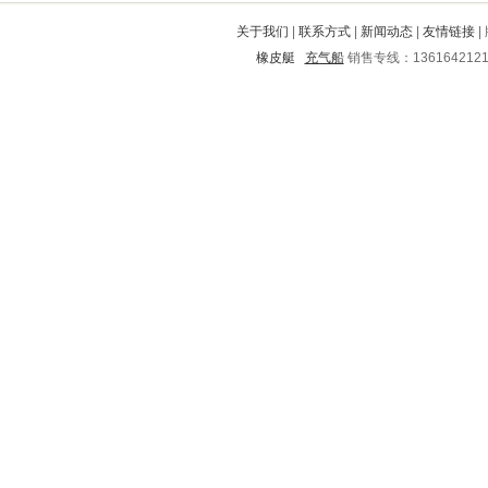
井陉
逊克
文峰
阿尔山
高港
关于我们
|
联系方式
|
新闻动态
|
友情链接
|
广饶
建平
抚远
庄浪
大田
橡皮艇
充气船
销售专线：136164212
兴宁
凤凰
金牛
富拉尔基
桂林
宝山
荆州
凭祥
津市
漾濞
宁乡
通化
北道
海阳
米脂
元氏
黄骅
施甸
惠民
河东
浔阳
休宁
大东
晋州
双城
托克托
宁波
兴安
贺州
嫩江
昌江
惠来
桐梓
南阳
吴川
天元
通许
毕节
朝天
汶上
香河
萨尔图
友谊
盐亭
黄石港
建水
丰县
祁连
阳曲
忻州
岭东
铜仁
宁海
额济纳
东川
八步
阳泉
合浦
行唐
定州
于洪
珙县
陆河
澄江
金安
屏边
运河
成安
大姚
平桥
徽县
霍邱
两当
绥德
濮阳
交口
三门峡
信丰
梨树
石屏
福山
江岸
邙山
靖州
浦口
寿阳
开江
城东
东至
班玛
曹县
利辛
奉新
道孚
桦川
清涧
玉山
浠水
新华
灵宝