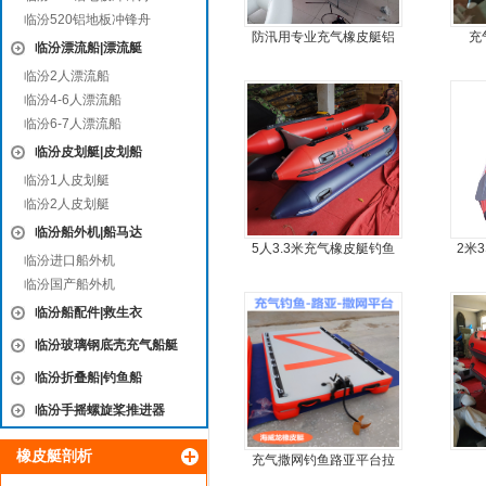
临汾520铝地板冲锋舟
防汛用专业充气橡皮艇铝
充
临汾漂流船|漂流艇
合金地板冲锋舟
临汾2人漂流船
临汾4-6人漂流船
临汾6-7人漂流船
临汾皮划艇|皮划船
临汾1人皮划艇
临汾2人皮划艇
临汾船外机|船马达
5人3.3米充气橡皮艇钓鱼
2米
临汾进口船外机
船
艇
临汾国产船外机
临汾船配件|救生衣
临汾玻璃钢底壳充气船艇
临汾折叠船|钓鱼船
临汾手摇螺旋桨推进器
橡皮艇剖析
充气撒网钓鱼路亚平台拉