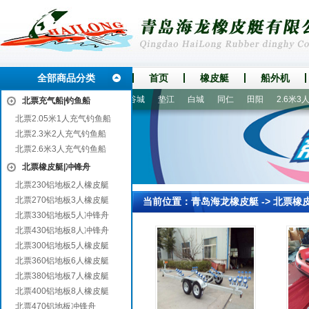
全部商品分类
首页
橡皮艇
船外机
衢江
威信
鲁山
香河
谷城
垫江
白城
同仁
田阳
2.6米3人
北票充气船|钓鱼船
北票2.05米1人充气钓鱼船
北票2.3米2人充气钓鱼船
北票2.6米3人充气钓鱼船
北票橡皮艇|冲锋舟
北票230铝地板2人橡皮艇
北票270铝地板3人橡皮艇
当前位置：
青岛海龙橡皮艇
->
北票橡
北票330铝地板5人冲锋舟
北票430铝地板8人冲锋舟
北票300铝地板5人橡皮艇
北票360铝地板6人橡皮艇
北票380铝地板7人橡皮艇
北票400铝地板8人橡皮艇
北票470铝地板冲锋舟