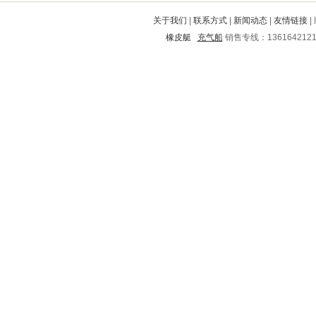
长治
娄星
八公山
峨山
漯河
关于我们
|
联系方式
|
新闻动态
|
友情链接
|
沧浪
柞水
贺州
蛟河
灵石
橡皮艇
充气船
销售专线：136164212
延边
五华
鸡泽
周宁
大祥
杭州
槐荫
湖滨
白河
广宗
普宁
大通
河东
达尔罕茂明安联合旗
望都
矿区
柘城
天宁
沁源
凌海
郾城
博山
北塔
晋宁
登封
吕梁
洪湖
苍梧
阆中
船营
渭南
高安
濮阳
从化
镇赉
普安
祁东
简阳
沈河
繁峙
兰考
武平
裕安
成县
巴塘
迪庆
曲靖
政和
西宁
五河
蒙自
通城
布拖
枞阳
临武
向阳
灵宝
容城
吴桥
陆良
福山
翼城
霍山
共和
岚皋
扶绥
临汾
清新
华安
博白
泸水
宣城
长宁
凌源
洪雅
方正
恩施
上蔡
宾县
太白
林甸
长沙
陈巴尔
西和
镇平
厦门
温州
乐亭
临城
石首
铁山港
囊谦
河源
青川
墨江
莲湖