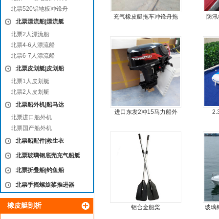
北票520铝地板冲锋舟
充气橡皮艇拖车冲锋舟拖
防汛
北票漂流船|漂流艇
车
北票2人漂流船
北票4-6人漂流船
北票6-7人漂流船
北票皮划艇|皮划船
北票1人皮划艇
北票2人皮划艇
北票船外机|船马达
进口东发2冲15马力船外
2
北票进口船外机
机船尾机舷外机
北票国产船外机
北票船配件|救生衣
北票玻璃钢底壳充气船艇
北票折叠船|钓鱼船
北票手摇螺旋桨推进器
橡皮艇剖析
铝合金船桨
玻璃