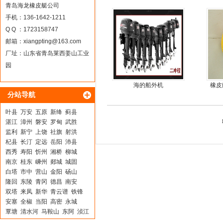
钢快
青岛海龙橡皮艇公司
手机：136-1642-1211
Q Q ：1723158747
邮箱：
xiangpting@163.com
厂址：山东省青岛莱西姜山工业
园
海的船外机
橡皮
分站导航
叶县
万安
五原
新绛
蓟县
湛江
漳州
磐安
罗甸
武胜
监利
新宁
上饶
社旗
射洪
杞县
长汀
定远
岳阳
沛县
西秀
寿阳
忻州
湘桥
柳城
南京
桂东
嵊州
郯城
城固
白塔
市中
营山
金阳
砀山
隆回
东陵
青冈
德昌
南安
双塔
来凤
新华
青云谱
铁锋
安塞
全椒
当阳
高密
永城
覃塘
清水河
马鞍山
东阿
浈江
甘州
灵山
华莹
开封
新余