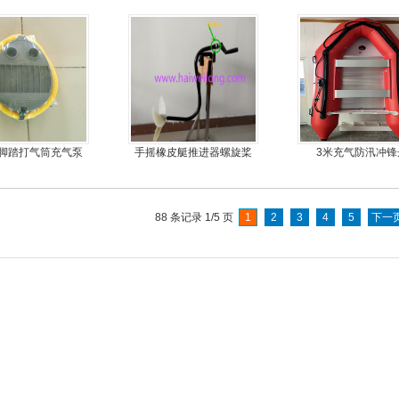
橡皮艇，钓鱼船
橡皮艇，冲锋
脚踏打气筒充气泵
手摇橡皮艇推进器螺旋桨
3米充气防汛冲锋
手摇马达钓鱼船推进器
88 条记录 1/5 页
1
2
3
4
5
下一