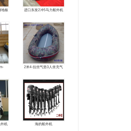
钢地板
进口东发2冲5马力船外机
冲锋
推进器螺旋桨
m-
2米4-拉丝气垫3人坐充气
钓鱼船
船外机
海的船外机