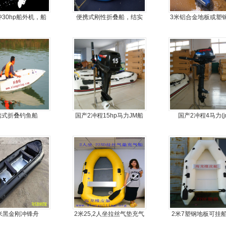
冲30hp船外机，船
便携式刚性折叠船，结实
3米铝合金地板或塑
尾挂机，螺旋桨马
耐扎，方便折叠
5人可挂机橡皮艇，
达推进器
舟，动力艇
携式折叠钓鱼船
国产2冲程15hp马力JM船
国产2冲程4马力(j
外机
moter)船外机
2米黑金刚冲锋舟
2米25,2人坐拉丝气垫充气
2米7塑钢地板可挂