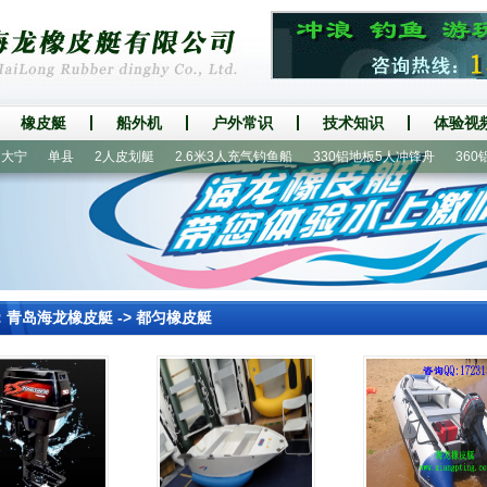
橡皮艇
船外机
户外常识
技术知识
体验视
宁
单县
2人皮划艇
2.6米3人充气钓鱼船
330铝地板5人冲锋舟
360铝地
：
青岛海龙橡皮艇
->
都匀橡皮艇