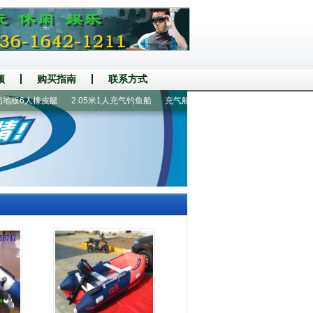
频
购买指南
联系方式
板6人橡皮艇
2.05米1人充气钓鱼船
充气船|钓鱼船
手摇螺旋桨推进器
漂流