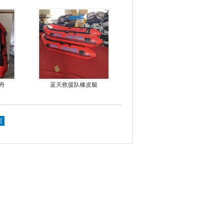
舟
舟
蓝天救援队橡皮艇
页