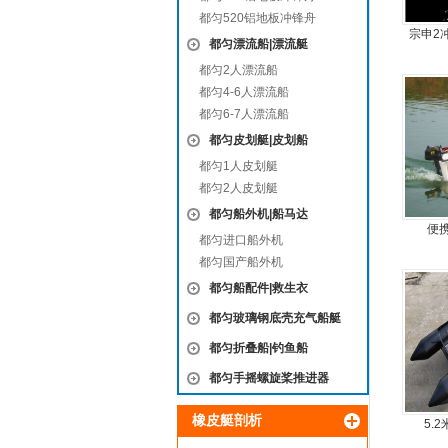
都匀520铝地板冲锋舟
宗申2
都匀漂流船|漂流艇
尾机，
都匀2人漂流船
都匀4-6人漂流船
都匀6-7人漂流船
都匀皮划艇|皮划船
都匀1人皮划艇
都匀2人皮划艇
都匀船外机|船马达
便
都匀进口船外机
都匀国产船外机
都匀船配件|救生衣
都匀玻璃钢底壳充气船艇
都匀折叠船|钓鱼船
都匀手摇螺旋桨推进器
橡皮艇剖析
5.