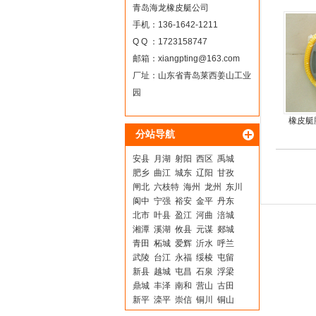
青岛海龙橡皮艇公司
手机：136-1642-1211
Q Q ：1723158747
邮箱：
xiangpting@163.com
厂址：山东省青岛莱西姜山工业
园
橡皮艇
分站导航
安县
月湖
射阳
西区
禹城
肥乡
曲江
城东
辽阳
甘孜
闸北
六枝特
海州
龙州
东川
阆中
宁强
裕安
金平
丹东
北市
叶县
盈江
河曲
涪城
湘潭
溪湖
攸县
元谋
郯城
青田
柘城
爱辉
沂水
呼兰
武陵
台江
永福
绥棱
屯留
新县
越城
屯昌
石泉
浮梁
鼎城
丰泽
南和
营山
古田
新平
滦平
崇信
铜川
铜山
吉利
蛟河
汝南
恩施
南郊