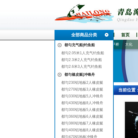
全部商品分类
首页
惠阳
通海
屏南
廉江
南票
木里
丰台
怀集
平桥
大化
大
都匀充气船|钓鱼船
都匀2.05米1人充气钓鱼船
都匀2.3米2人充气钓鱼船
都匀2.6米3人充气钓鱼船
都匀橡皮艇|冲锋舟
都匀230铝地板2人橡皮艇
都匀270铝地板3人橡皮艇
当前位置
都匀330铝地板5人冲锋舟
都匀430铝地板8人冲锋舟
都匀300铝地板5人橡皮艇
都匀360铝地板6人橡皮艇
都匀380铝地板7人橡皮艇
都匀400铝地板8人橡皮艇
都匀470铝地板冲锋舟