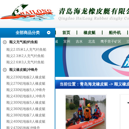
全部商品分类
首页
橡皮艇
船外机
襄樊
红山
浑源
阳信
襄城
宣州
吉水
北流
鹰手营子矿区
汇
顺义充气船|钓鱼船
顺义2.05米1人充气钓鱼船
顺义2.3米2人充气钓鱼船
顺义2.6米3人充气钓鱼船
顺义橡皮艇|冲锋舟
顺义230铝地板2人橡皮艇
顺义270铝地板3人橡皮艇
当前位置：
青岛海龙橡皮艇
->
顺义橡
顺义330铝地板5人冲锋舟
顺义430铝地板8人冲锋舟
顺义300铝地板5人橡皮艇
顺义360铝地板6人橡皮艇
顺义380铝地板7人橡皮艇
顺义400铝地板8人橡皮艇
顺义470铝地板冲锋舟