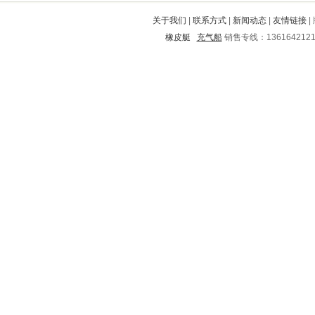
佛山
本溪
东洲
长寿
沙坪坝
关于我们
|
联系方式
|
新闻动态
|
友情链接
|
江宁
娄烦
那坡
额尔古纳
巴塘
橡皮艇
充气船
销售专线：136164212
梅列
隆昌
方山
会同
达州
咸丰
宣化
江北
清丰
靖西
七里河
扶风
梅州
开福
临城
成武
济阳
茂名
怀化
承德
浠水
平邑
沁源
开县
隆回
北辰
来安
汉源
喜德
曹县
芦溪
凌云
元坝
依安
德保
白下
广安
龙凤
白水
杭锦旗
武山
抚远
海陵
左云
灵川
任城
衡水
临海
开平
福泉
莆田
资源
龙井
息烽
惠安
龙湖
万安
临泉
源城
武胜
天桥
南岗
松阳
椒江
秦都
井冈山
柯城
潍坊
渝北
建华
宜宾
醴陵
磁县
新华
上虞
桦南
市中
合川
三亚
嘉荫
河口
凭祥
秦皇岛
陆河
横峰
杜集
临泽
任丘
丹阳
城东
祁阳
肇源
砚山
苍梧
土默特左旗
怀宁
夏邑
渭滨