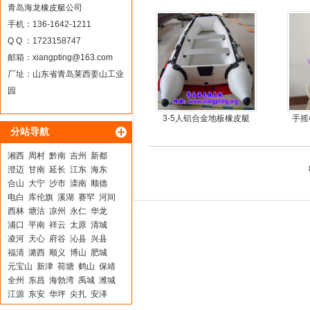
橡皮艇，冲锋舟
动力
青岛海龙橡皮艇公司
手机：136-1642-1211
Q Q ：1723158747
邮箱：
xiangpting@163.com
厂址：山东省青岛莱西姜山工业
园
3-5人铝合金地板橡皮艇
手摇
分站导航
手
湘西
周村
黔南
吉州
新都
澄迈
甘南
延长
江东
海东
合山
大宁
沙市
滦南
顺德
电白
库伦旗
溪湖
赛罕
河间
西林
塘沽
凉州
永仁
华龙
浦口
平南
祥云
太原
清城
凌河
天心
府谷
沁县
兴县
福清
潞西
顺义
博山
肥城
元宝山
新津
荷塘
鹤山
保靖
全州
东昌
海勃湾
禹城
潍城
江源
东安
华坪
尖扎
安泽
含山
儋州
格尔木
武陵
柳南