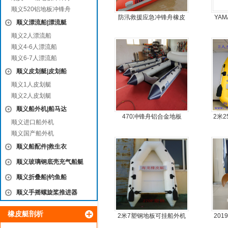
顺义520铝地板冲锋舟
防汛救援应急冲锋舟橡皮
YAM
顺义漂流船|漂流艇
艇厂家直销
顺义2人漂流船
顺义4-6人漂流船
顺义6-7人漂流船
顺义皮划艇|皮划船
顺义1人皮划艇
顺义2人皮划艇
顺义船外机|船马达
470冲锋舟铝合金地板
2米
顺义进口船外机
顺义国产船外机
顺义船配件|救生衣
顺义玻璃钢底壳充气船艇
顺义折叠船|钓鱼船
顺义手摇螺旋桨推进器
橡皮艇剖析
2米7塑钢地板可挂船外机
20