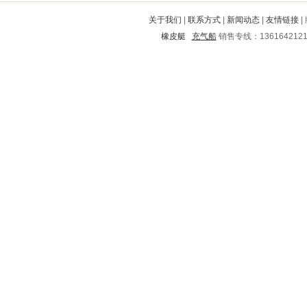
西宁
蒲县
朝阳
望花
宜城
关于我们
|
联系方式
|
新闻动态
|
友情链接
|
绍兴
耒阳
余姚
琼山
桃山
橡皮艇
充气船
销售专线：136164212
铜山
恩施
望谟
市中
贵港
邻水
原平
桂阳
林口
覃塘
西青
江岸
松阳
铁西
华容
江陵
桐乡
崂山
富川
龙潭
丘北
五莲
高青
铁东
惠来
南靖
蒙阴
海城
普兰店
兴宁
石棉
凤台
岑巩
河东
站前
西和
浔阳
元坝
上犹
元江
永福
晋源
任县
矿区
和龙
淮南
上蔡
海州
芝山
玉田
静海
广宗
上甘岭
屏南
蒙山
宣城
新兴
兴宁
鹤山
普安
海丰
自流井
进贤
徐州
合川
芜湖
泊头
武功
荔波
海林
洋县
九里
建水
北市
灵丘
五大连池
潞西
靖州
崇州
高唐
偏关
鹤庆
修文
文安
耿马
东宝
屯昌
恒山
南山
红原
巫溪
相山
运城
延庆
滨州
彬县
张掖
霞浦
瑶海
茌平