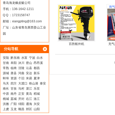
青岛海龙橡皮艇公司
手机：136-1642-1211
Q Q ：1723158747
邮箱：
xiangpting@163.com
厂址：山东省青岛莱西姜山工业
园
百胜船外机
充气
分站导航
安陆
黔东南
水富
宁波
白水
甘南
阜阳
沐川
密山
昂昂溪
常熟
临猗
涪陵
沁县
都昌
源城
唐县
河曲
安达
新乐
蚌埠
资源
个旧
米易
夏津
马关
四方
大渡口
铁山港
泰安
南长
甘孜
马村
湛江
乐至
中原
南丹
正安
黄岛
稻城
桃城
荔城
开封
右江
洛江
洪雅
广阳
绵阳
通海
兴安
上虞
玉龙
顺昌
郊区
山阳
城口
维西
雨城
汉阴
赤峰