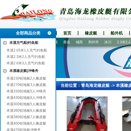
全部商品分类
首页
橡皮艇
船外机
华县
牡丹江
衡阳
新城
唐县
城西
荆州市
沐川
2.3米2人
本溪充气船|钓鱼船
本溪2.05米1人充气钓鱼船
本溪2.3米2人充气钓鱼船
本溪2.6米3人充气钓鱼船
本溪橡皮艇|冲锋舟
本溪230铝地板2人橡皮艇
本溪270铝地板3人橡皮艇
当前位置：
青岛海龙橡皮艇
->
本溪橡
本溪330铝地板5人冲锋舟
本溪430铝地板8人冲锋舟
本溪300铝地板5人橡皮艇
本溪360铝地板6人橡皮艇
本溪380铝地板7人橡皮艇
本溪400铝地板8人橡皮艇
本溪470铝地板冲锋舟