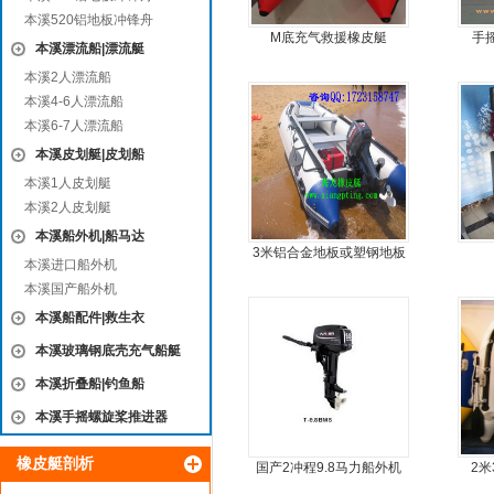
本溪520铝地板冲锋舟
M底充气救援橡皮艇
手
本溪漂流船|漂流艇
本溪2人漂流船
本溪4-6人漂流船
本溪6-7人漂流船
本溪皮划艇|皮划船
本溪1人皮划艇
本溪2人皮划艇
本溪船外机|船马达
3米铝合金地板或塑钢地板
本溪进口船外机
5人可挂机橡皮艇，冲锋
本溪国产船外机
舟，动力艇
本溪船配件|救生衣
本溪玻璃钢底壳充气船艇
本溪折叠船|钓鱼船
本溪手摇螺旋桨推进器
橡皮艇剖析
国产2冲程9.8马力船外机
2