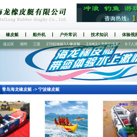
橡皮艇
船外机
户外常识
技术知识
体验视
云区
湖州
三亚
270铝地板3人橡皮艇
2.6米3人充气钓鱼船
6-7人漂流
：
青岛海龙橡皮艇
->
宁波橡皮艇