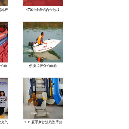
钢地板
470冲锋舟铝合金地板
冲锋
艇钓鱼
便携式折叠钓鱼船
垫充气
2019夏季新款流线型手摇