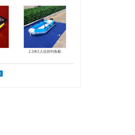
船
动力螺旋桨推进器橡皮艇
专用
2.3米2人拉丝钓鱼船
页