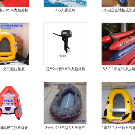
发2冲5马力船外机
4-5人香蕉船
3米铝合金地板或塑
推进器螺旋桨
5人可挂机橡皮艇，
舟，动力艇
8，充气船拉丝底
国产2冲程9.8马力船外机
5人3.3米充气橡皮
船
塑钢地板可挂机橡皮
2米4-拉丝气垫3人坐充气
2米25,2人坐拉丝气