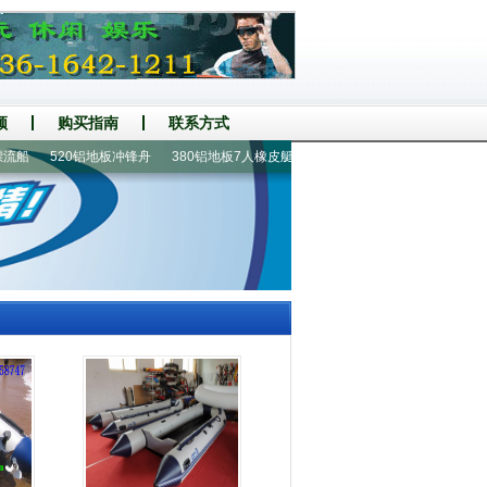
频
购买指南
联系方式
船
520铝地板冲锋舟
380铝地板7人橡皮艇
手摇螺旋桨推进器
430铝地板