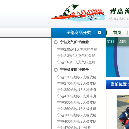
全部商品分类
首页
坝
玛多
灵石
始兴
呼伦贝尔
辰溪
徽县
宣城
监利
鄢陵
连
宁波充气船|钓鱼船
宁波2.05米1人充气钓鱼船
宁波2.3米2人充气钓鱼船
宁波2.6米3人充气钓鱼船
宁波橡皮艇|冲锋舟
宁波230铝地板2人橡皮艇
宁波270铝地板3人橡皮艇
当前位置
宁波330铝地板5人冲锋舟
宁波430铝地板8人冲锋舟
宁波300铝地板5人橡皮艇
宁波360铝地板6人橡皮艇
宁波380铝地板7人橡皮艇
宁波400铝地板8人橡皮艇
宁波470铝地板冲锋舟