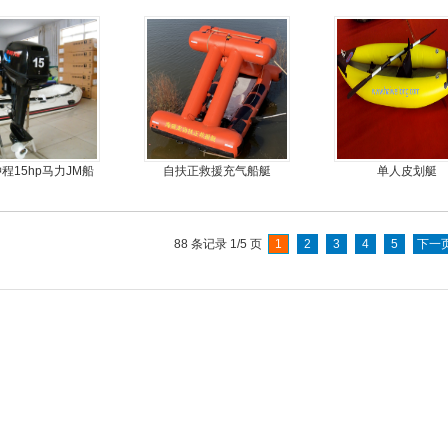
冲锋舟，坐2人
钓鱼船
橡皮艇，钓鱼
程15hp马力JM船
自扶正救援充气船艇
单人皮划艇
外机
88 条记录 1/5 页
1
2
3
4
5
下一