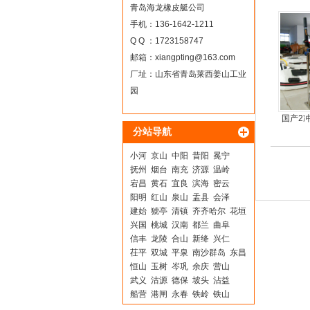
艇，
青岛海龙橡皮艇公司
手机：136-1642-1211
Q Q ：1723158747
邮箱：
xiangpting@163.com
厂址：山东省青岛莱西姜山工业
园
国产2冲
分站导航
小河
京山
中阳
昔阳
冕宁
抚州
烟台
南充
济源
温岭
宕昌
黄石
宜良
滨海
密云
阳明
红山
泉山
盂县
会泽
建始
猇亭
清镇
齐齐哈尔
花垣
兴国
桃城
汉南
都兰
曲阜
信丰
龙陵
合山
新绛
兴仁
茌平
双城
平泉
南沙群岛
东昌
恒山
玉树
岑巩
余庆
营山
武义
沽源
德保
坡头
沾益
船营
港闸
永春
铁岭
铁山
吴中
丹阳
洛江
嘉荫
白沙