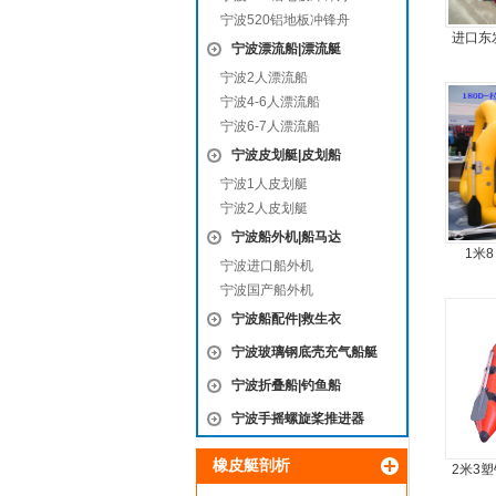
宁波520铝地板冲锋舟
进口东
宁波漂流船|漂流艇
宁波2人漂流船
宁波4-6人漂流船
宁波6-7人漂流船
宁波皮划艇|皮划船
宁波1人皮划艇
宁波2人皮划艇
宁波船外机|船马达
1米
宁波进口船外机
宁波国产船外机
宁波船配件|救生衣
宁波玻璃钢底壳充气船艇
宁波折叠船|钓鱼船
宁波手摇螺旋桨推进器
橡皮艇剖析
2米3