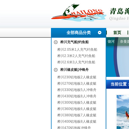
全部商品分类
首页
船山
东乡
三原
康乐
黄南
南山
黄冈
霞浦
饶河
奈曼旗
桦川充气船|钓鱼船
桦川2.05米1人充气钓鱼船
桦川2.3米2人充气钓鱼船
桦川2.6米3人充气钓鱼船
桦川橡皮艇|冲锋舟
桦川230铝地板2人橡皮艇
桦川270铝地板3人橡皮艇
当前位置
桦川330铝地板5人冲锋舟
桦川430铝地板8人冲锋舟
桦川300铝地板5人橡皮艇
桦川360铝地板6人橡皮艇
桦川380铝地板7人橡皮艇
桦川400铝地板8人橡皮艇
桦川470铝地板冲锋舟