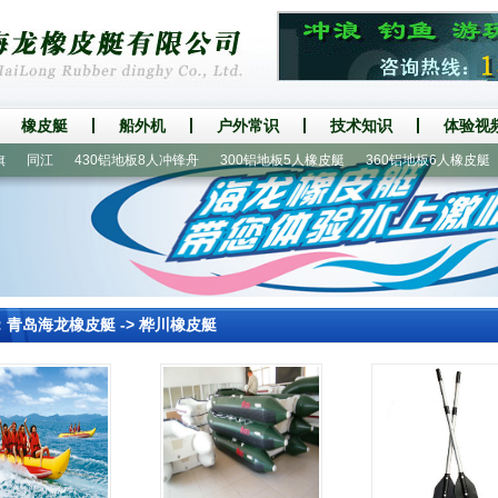
橡皮艇
船外机
户外常识
技术知识
体验视
同江
430铝地板8人冲锋舟
300铝地板5人橡皮艇
360铝地板6人橡皮艇
1
：
青岛海龙橡皮艇
->
桦川橡皮艇