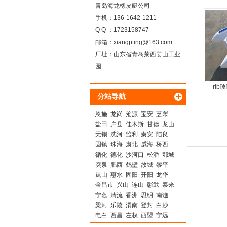
橡
青岛海龙橡皮艇公司
手机：136-1642-1211
Q Q ：1723158747
邮箱：
xiangpting@163.com
厂址：山东省青岛莱西姜山工业
园
ri
分站导航
恩施
龙岗
沧源
宝安
芝罘
盐田
户县
佳木斯
甘德
龙山
无锡
沈河
监利
秦安
陆良
固镇
珠海
肃北
威海
桥西
循化
德化
沙河口
松潘
鄂城
突泉
肥西
鹤壁
故城
黎平
岚山
惠水
固阳
开阳
龙华
金昌市
兴山
连山
彰武
泰来
宁蒗
清流
香洲
思明
南谯
梁河
乐陵
渭南
登封
白沙
电白
西昌
左权
西盟
宁远
长顺
如皋
普格
射洪
云和