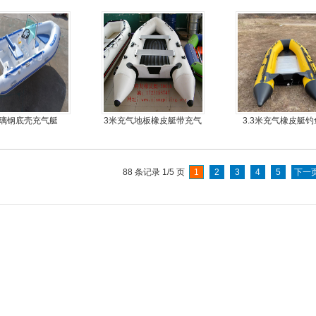
皮艇，钓鱼船
moter)船外机
金地板
b玻璃钢底壳充气艇
3米充气地板橡皮艇带充气
3.3米充气橡皮艇
龙骨
88 条记录 1/5 页
1
2
3
4
5
下一