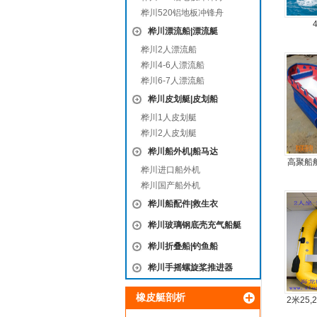
桦川520铝地板冲锋舟
桦川漂流船|漂流艇
桦川2人漂流船
桦川4-6人漂流船
桦川6-7人漂流船
桦川皮划艇|皮划船
桦川1人皮划艇
桦川2人皮划艇
桦川船外机|船马达
高聚船
桦川进口船外机
冲锋舟
桦川国产船外机
桦川船配件|救生衣
桦川玻璃钢底壳充气船艇
桦川折叠船|钓鱼船
桦川手摇螺旋桨推进器
橡皮艇剖析
2米25