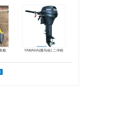
钓鱼船
YAMAHA(雅马哈) 二冲程
9.9马力船外机
页