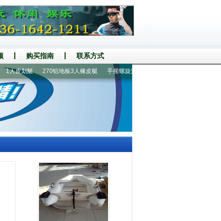
频
购买指南
联系方式
人皮划艇
270铝地板3人橡皮艇
手摇螺旋桨推进器
2.6米3人充气钓鱼船
4