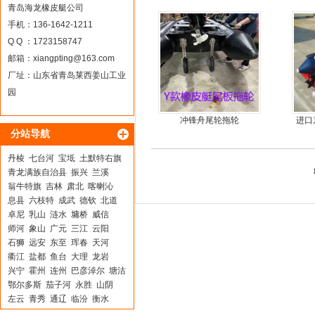
9.9马力船外机
青岛海龙橡皮艇公司
手机：136-1642-1211
Q Q ：1723158747
邮箱：
xiangpting@163.com
厂址：山东省青岛莱西姜山工业
园
冲锋舟尾轮拖轮
进口
分站导航
丹棱
七台河
宝坻
土默特右旗
青龙满族自治县
振兴
兰溪
翁牛特旗
吉林
肃北
喀喇沁
息县
六枝特
成武
德钦
北道
卓尼
乳山
涟水
墉桥
威信
师河
象山
广元
三江
云阳
石狮
远安
东至
珲春
天河
衢江
盐都
鱼台
大理
龙岩
兴宁
霍州
连州
巴彦淖尔
塘沽
鄂尔多斯
茄子河
永胜
山阴
左云
青秀
通辽
临汾
衡水
庐山
卫辉
四方
淮滨
丽江