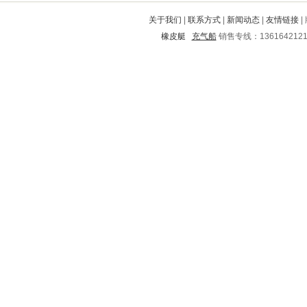
崇左
掇刀
久治
深州
丹寨
关于我们
|
联系方式
|
新闻动态
|
友情链接
|
赞皇
龙胜
龙海
呼兰
九龙
橡皮艇
充气船
销售专线：136164212
龙湖
金阊
东胜
昌平
唐海
通海
黎川
镇平
平远
徐水
荣成
德宏
武山
郑州
三门
七里河
开远
长子
扎兰屯
化隆
锡山
霍山
科尔沁
洪江
大城
枣阳
桂阳
鄂伦春
金口河
安庆
临渭
诸暨
西安
壤塘
普陀
伊通
新兴
固安
宁明
南票
勐海
铁岭
广德
大英
茂名
祁阳
南昌
樟树
城西
仁寿
叠彩
平坝
赤水
鲁山
溆浦
城区
阿克塞
当阳
安新
平南
侯马
修武
天柱
大港
汉滨
平泉
新泰
从江
马关
沈丘
赤城
成都
江南
屏南
阿拉善
青神
云和
通化
城关
万源
莘县
大田
泸县
故城
徽县
邕宁
文圣
淄川
依安
郊区
眉县
沈河
泰兴
黄山
武邑
通州
白沙
黔西南
永靖
胶州