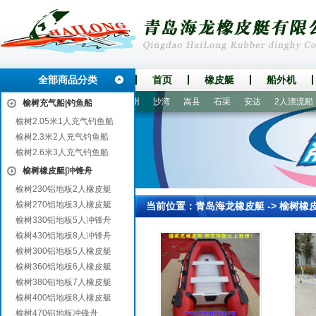
全部商品分类
首页
橡皮艇
船外机
县
即墨
龙泉
嫩江
漳州
沙湾
嵩县
石渠
安达
2人漂流船
榆树充气船|钓鱼船
榆树2.05米1人充气钓鱼船
榆树2.3米2人充气钓鱼船
榆树2.6米3人充气钓鱼船
榆树橡皮艇|冲锋舟
榆树230铝地板2人橡皮艇
榆树270铝地板3人橡皮艇
当前位置：
青岛海龙橡皮艇
->
榆树橡
榆树330铝地板5人冲锋舟
榆树430铝地板8人冲锋舟
榆树300铝地板5人橡皮艇
榆树360铝地板6人橡皮艇
榆树380铝地板7人橡皮艇
榆树400铝地板8人橡皮艇
榆树470铝地板冲锋舟