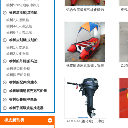
榆树520铝地板冲锋舟
铝合金底板充气橡皮艇钓
充气
榆树漂流船|漂流艇
鱼冲锋艇
榆树2人漂流船
榆树4-6人漂流船
榆树6-7人漂流船
榆树皮划艇|皮划船
榆树1人皮划艇
榆树2人皮划艇
榆树船外机|船马达
橡皮艇通用遮阳棚，安装
2.
榆树进口船外机
简单方便，质量好，价格
榆树国产船外机
优
榆树船配件|救生衣
榆树玻璃钢底壳充气船艇
榆树折叠船|钓鱼船
榆树手摇螺旋桨推进器
橡皮艇剖析
YAMAHA(雅马哈) 二冲程