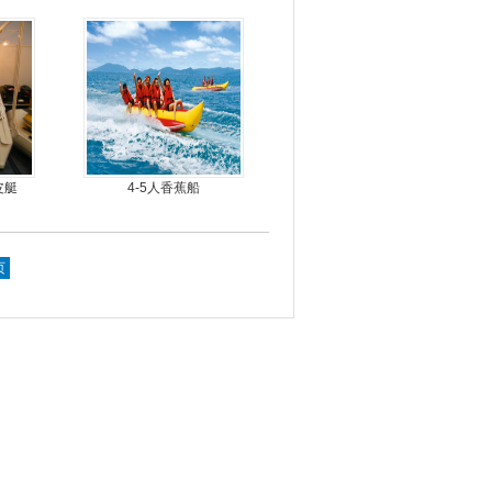
皮艇
4-5人香蕉船
页