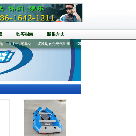
频
购买指南
联系方式
船外机|船马达
玻璃钢底壳充气船艇
430铝地板8人冲锋舟
230铝地板2人