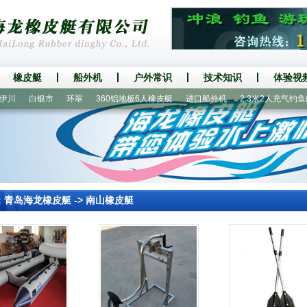
橡皮艇
船外机
户外常识
技术知识
体验视
白银市
环翠
360铝地板6人橡皮艇
进口船外机
2.3米2人充气钓鱼船
：
青岛海龙橡皮艇
->
南山橡皮艇