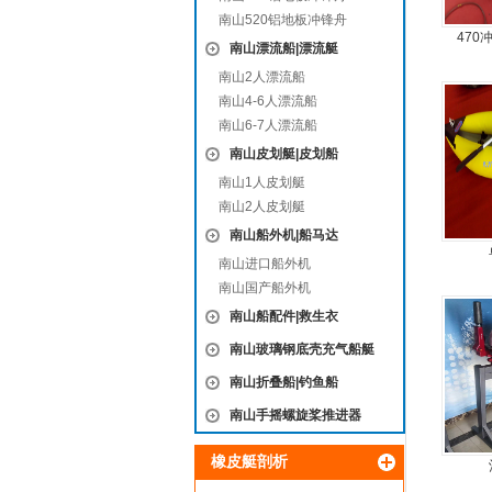
南山520铝地板冲锋舟
470
南山漂流船|漂流艇
南山2人漂流船
南山4-6人漂流船
南山6-7人漂流船
南山皮划艇|皮划船
南山1人皮划艇
南山2人皮划艇
南山船外机|船马达
南山进口船外机
南山国产船外机
南山船配件|救生衣
南山玻璃钢底壳充气船艇
南山折叠船|钓鱼船
南山手摇螺旋桨推进器
橡皮艇剖析