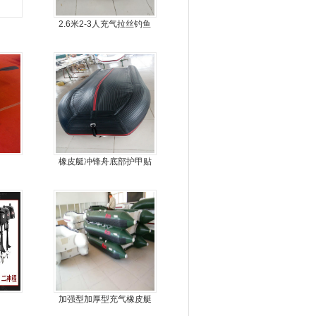
2.6米2-3人充气拉丝钓鱼
船
橡皮艇冲锋舟底部护甲贴
耐磨护皮装甲
加强型加厚型充气橡皮艇