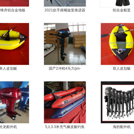
冲锋舟铝合金地板
2021款手摇螺旋桨推进器
铝合金船桨
单人皮划艇
国产2冲程4马力(jm-
双人皮划艇
moter)船外机
沧龙船外机
5人3.3米充气橡皮艇钓鱼
海的船外机