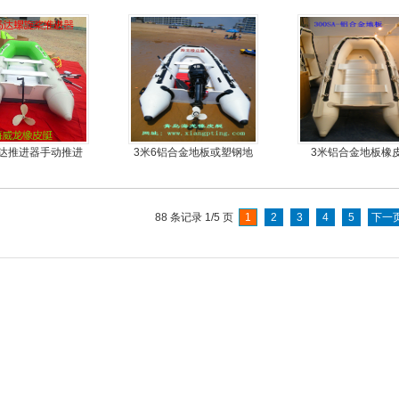
船
达推进器手动推进
3米6铝合金地板或塑钢地
3米铝合金地板橡
器
板6人可挂机橡皮艇，冲锋
舟，动力艇
88 条记录 1/5 页
1
2
3
4
5
下一