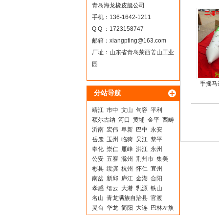
青岛海龙橡皮艇公司
手机：136-1642-1211
Q Q ：1723158747
邮箱：
xiangpting@163.com
厂址：山东省青岛莱西姜山工业
园
手摇马
分站导航
靖江
市中
文山
句容
平利
额尔古纳
河口
黄埔
金平
西畴
沂南
宏伟
阜新
巴中
永安
岳麓
玉州
临猗
吴江
黎平
奉化
崇仁
雁峰
洪江
永州
公安
五寨
滁州
荆州市
集美
彬县
绥滨
杭州
怀仁
宜州
南岔
新邱
庐江
金湖
合阳
孝感
缙云
大港
乳源
铁山
名山
青龙满族自治县
官渡
灵台
华龙
简阳
大连
巴林左旗
潜江
汨罗
皇姑
沧源
殷都