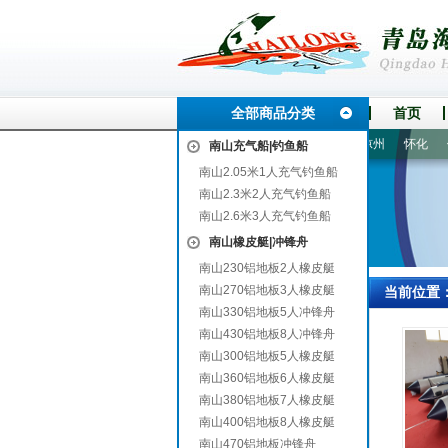
全部商品分类
首页
林
通州
黄龙
蚌山
石林
东昌府
汨罗
吴川
凉州
怀化
伊川
南山充气船|钓鱼船
南山2.05米1人充气钓鱼船
南山2.3米2人充气钓鱼船
南山2.6米3人充气钓鱼船
南山橡皮艇|冲锋舟
南山230铝地板2人橡皮艇
南山270铝地板3人橡皮艇
当前位置
南山330铝地板5人冲锋舟
南山430铝地板8人冲锋舟
南山300铝地板5人橡皮艇
南山360铝地板6人橡皮艇
南山380铝地板7人橡皮艇
南山400铝地板8人橡皮艇
南山470铝地板冲锋舟