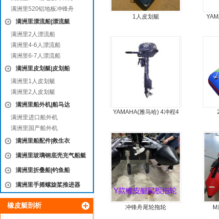
满洲里520铝地板冲锋舟
1人皮划艇
YA
满洲里漂流船|漂流艇
满洲里2人漂流船
满洲里4-6人漂流船
满洲里6-7人漂流船
满洲里皮划艇|皮划船
满洲里1人皮划艇
满洲里2人皮划艇
满洲里船外机|船马达
YAMAHA(雅马哈) 4冲程4
满洲里进口船外机
马力船外机
满洲里国产船外机
满洲里船配件|救生衣
满洲里玻璃钢底壳充气船艇
满洲里折叠船|钓鱼船
满洲里手摇螺旋桨推进器
橡皮艇剖析
冲锋舟尾轮拖轮
M