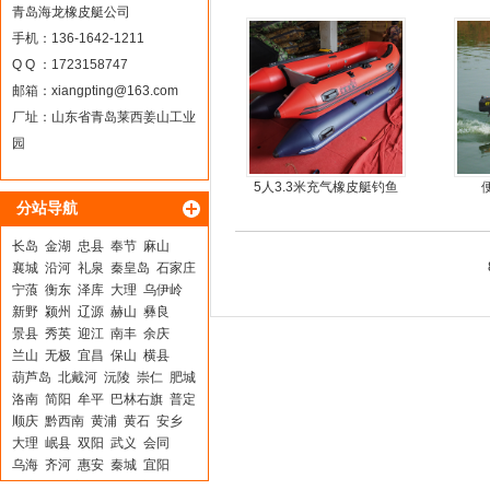
青岛海龙橡皮艇公司
手机：136-1642-1211
Q Q ：1723158747
邮箱：
xiangpting@163.com
厂址：山东省青岛莱西姜山工业
园
5人3.3米充气橡皮艇钓鱼
分站导航
船
长岛
金湖
忠县
奉节
麻山
襄城
沿河
礼泉
秦皇岛
石家庄
宁蒗
衡东
泽库
大理
乌伊岭
新野
颍州
辽源
赫山
彝良
景县
秀英
迎江
南丰
余庆
兰山
无极
宜昌
保山
横县
葫芦岛
北戴河
沅陵
崇仁
肥城
洛南
简阳
牟平
巴林右旗
普定
顺庆
黔西南
黄浦
黄石
安乡
大理
岷县
双阳
武义
会同
乌海
齐河
惠安
秦城
宜阳
华容区
分宜
东川
马塘
开鲁