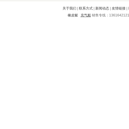
朝阳
六盘水
元宝
武陟
浦东新
关于我们
|
联系方式
|
新闻动态
|
友情链接
|
山亭
乾安
当涂
肃南
九江
橡皮艇
充气船
销售专线：136164212
蒲江
鲅鱼圈
津南
乐安
丘北
宣威
新兴
锦屏
安龙
老河口
雷波
建德
五原
商城
巍山
深泽
耿马
剑河
连州
阿坝
蓟县
尖山
香坊
敦化
嘉兴
姚安
金东
富川
茄子河
沁县
天柱
万载
石拐
京山
花都
召陵
山阳
绿园
莱州
土默特右旗
龙湾
都江堰
含山
积石山
克山
中牟
凉州
新华
云和
黄埔
清水河
桐庐
柳州
杜集
永泰
瓦房店
新河
武江
衡水
南宫
兴仁
招远
雨湖
康乐
万州
望谟
峨边
郫县
郊区
宿豫
石柱
华安
岑巩
立山
越城
相城
辽阳
任城
惠东
顺城
千山
龙岩
榕江
饶平
秀峰
安义
龙亭
甘州
五营
洮北
漾濞
余干
洪泽
淄川
信丰
寿宁
固镇
滴道