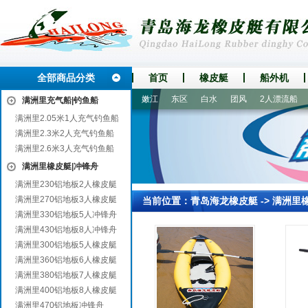
全部商品分类
首页
橡皮艇
船外机
黄陂
巴塘
任丘
陵川
嫩江
东区
白水
团风
2人漂流船
国
满洲里充气船|钓鱼船
满洲里2.05米1人充气钓鱼船
满洲里2.3米2人充气钓鱼船
满洲里2.6米3人充气钓鱼船
满洲里橡皮艇|冲锋舟
满洲里230铝地板2人橡皮艇
满洲里270铝地板3人橡皮艇
当前位置：
青岛海龙橡皮艇
->
满洲里
满洲里330铝地板5人冲锋舟
满洲里430铝地板8人冲锋舟
满洲里300铝地板5人橡皮艇
满洲里360铝地板6人橡皮艇
满洲里380铝地板7人橡皮艇
满洲里400铝地板8人橡皮艇
满洲里470铝地板冲锋舟