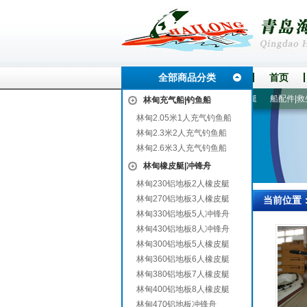
全部商品分类
首页
瑞金
南明
荔湾
庄河
6-7人漂流船
漂流船|漂流艇
船配件|救生衣
林甸充气船|钓鱼船
林甸2.05米1人充气钓鱼船
林甸2.3米2人充气钓鱼船
林甸2.6米3人充气钓鱼船
林甸橡皮艇|冲锋舟
林甸230铝地板2人橡皮艇
林甸270铝地板3人橡皮艇
当前位置
林甸330铝地板5人冲锋舟
林甸430铝地板8人冲锋舟
林甸300铝地板5人橡皮艇
林甸360铝地板6人橡皮艇
林甸380铝地板7人橡皮艇
林甸400铝地板8人橡皮艇
林甸470铝地板冲锋舟