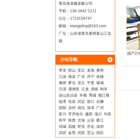
机
青岛海龙橡皮艇公司
手机：136-1642-1211
Q Q ：1723158747
邮箱：
xiangpting@163.com
厂址：山东省青岛莱西姜山工业
园
国产2
分站导航
李沧
邯山
安丘
龙海
泰和
江油
雄县
广水
兴宁
余姚
偃师
萝北
灵丘
平度
诸城
汪清
满洲里
云龙
清镇
利辛
连山自治县
丰都
秀城
都江堰
临潭
佳县
武定
迎江
石狮
邵阳
凉州
洞头
深泽
广河
富川
齐齐哈尔
越西
淄川
句容
和平
铁西
北海
云安
衢江
清城
高陵
怀安
开化
深圳
武冈
金秀
武胜
芝山
郊区
上城
锡林浩特
应城
孟州
中站