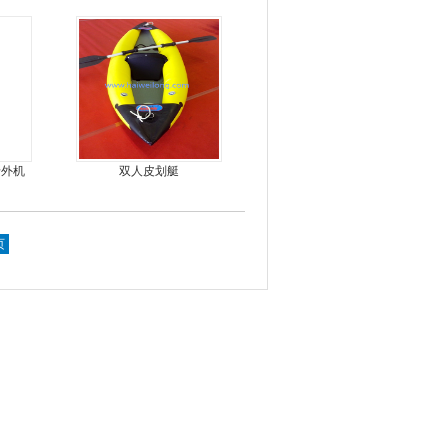
，价格
龙骨
船外机
双人皮划艇
页