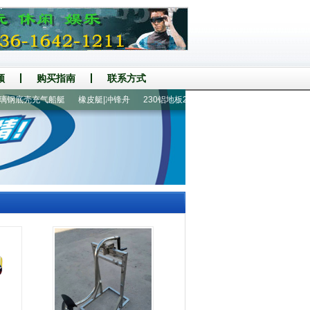
频
购买指南
联系方式
底壳充气船艇
橡皮艇|冲锋舟
230铝地板2人橡皮艇
270铝地板3人橡皮艇