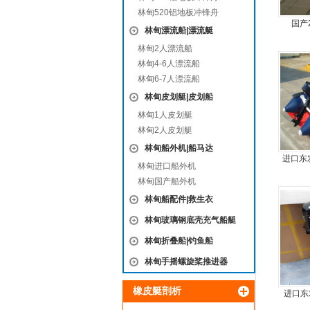
林甸520铝地板冲锋舟
国产2
林甸漂流船|漂流艇
m
林甸2人漂流船
林甸4-6人漂流船
林甸6-7人漂流船
林甸皮划艇|皮划船
林甸1人皮划艇
林甸2人皮划艇
林甸船外机|船马达
进口东
林甸进口船外机
林甸国产船外机
林甸船配件|救生衣
林甸玻璃钢底壳充气船艇
林甸折叠船|钓鱼船
林甸手摇螺旋桨推进器
橡皮艇剖析
进口东