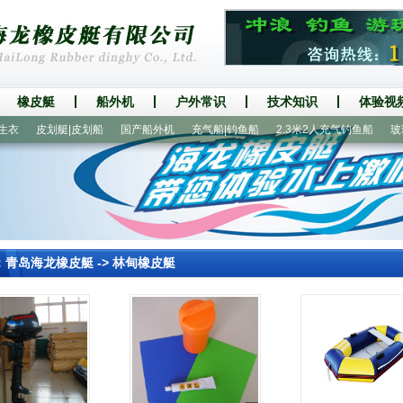
橡皮艇
船外机
户外常识
技术知识
体验视
皮划艇|皮划船
国产船外机
充气船|钓鱼船
2.3米2人充气钓鱼船
玻璃钢
：
青岛海龙橡皮艇
->
林甸橡皮艇