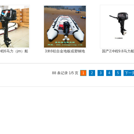
船尾机舷外机
丝气垫魔毯
简单方便，质量好
优
冲程6马力（jm）船
3米6铝合金地板或塑钢地
国产2冲程9.8马力
外机
板6人可挂机橡皮艇，冲锋
舟，动力艇
88 条记录 1/5 页
1
2
3
4
5
下一