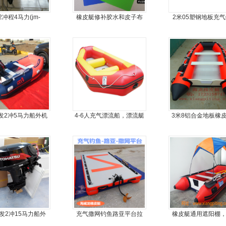
冲程4马力(jm-
橡皮艇修补胶水和皮子布
2米05塑钢地板充
oter)船外机
料
船
发2冲5马力船外机
4-6人充气漂流船，漂流艇
3米8铝合金地板橡
推进器螺旋桨
机艇动力艇
发2冲15马力船外
充气撒网钓鱼路亚平台拉
橡皮艇通用遮阳棚