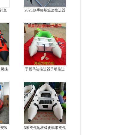
气钓鱼
2021款手摇螺旋桨推进器
皮艇挂
手摇马达推进器手动推进
器
，安装
3米充气地板橡皮艇带充气