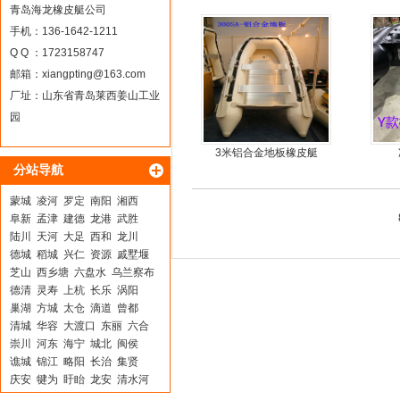
船
青岛海龙橡皮艇公司
手机：136-1642-1211
Q Q ：1723158747
邮箱：
xiangpting@163.com
厂址：山东省青岛莱西姜山工业
园
3米铝合金地板橡皮艇
分站导航
蒙城
凌河
罗定
南阳
湘西
阜新
孟津
建德
龙港
武胜
陆川
天河
大足
西和
龙川
德城
稻城
兴仁
资源
戚墅堰
芝山
西乡塘
六盘水
乌兰察布
德清
灵寿
上杭
长乐
涡阳
巢湖
方城
太仓
滴道
曾都
清城
华容
大渡口
东丽
六合
崇川
河东
海宁
城北
闽侯
谯城
锦江
略阳
长治
集贤
庆安
犍为
盱眙
龙安
清水河
淮阳
顺河
昆山
循化
亳州