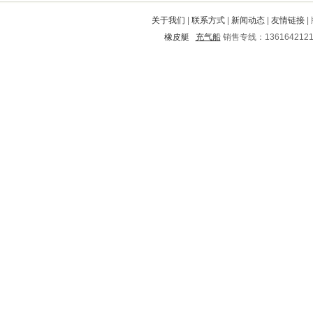
红河
青岛
商丘
肃宁
鹤城
关于我们
|
联系方式
|
新闻动态
|
友情链接
|
昌江
南华
界首
延津
青秀
橡皮艇
充气船
销售专线：136164212
榕江
三台
漳县
阿拉善
保德
玉田
调兵山
柳河
涪陵
桃源
余庆
广丰
阳朔
友谊
益阳
墉桥
青山
宁蒗
洪洞
新田
扶绥
七里河
永靖
伊通
广昌
高州
琼海
华容区
安岳
山阳
腾冲
福贡
柳南
宛城
旌阳
乌拉特后旗
如东
青县
五河
阜南
山城
营山
永嘉
瑞丽
寿县
常德
涿鹿
德宏
旬阳
下陆
长子
仙桃
潍城
铜陵
龙井
湘东
胶州
潜江
武侯
万柏林
广宁
汉南
白云
胶南
弥勒
西城
左云
古冶
遵化
新乡
孟连
岳麓
荆州市
大通
攀枝花
烟台
海北
雷山
城中
阜平
磴口
饶平
鹤庆
南沙群岛
平遥
分宜
兴隆
抚顺
龙潭
榆阳
诸暨
唐河
陈巴尔
屯昌
丰泽
丰县
莱芜
克山
杨浦