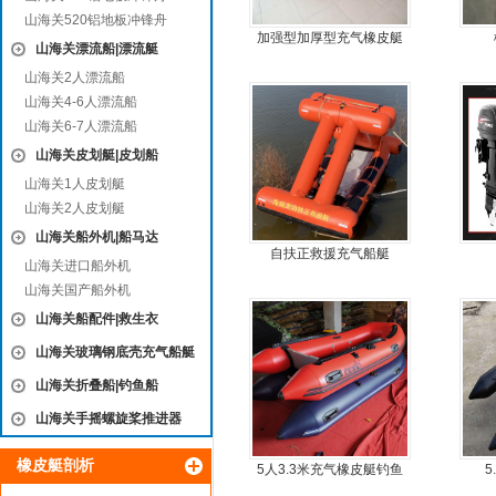
山海关520铝地板冲锋舟
加强型加厚型充气橡皮艇
山海关漂流船|漂流艇
山海关2人漂流船
山海关4-6人漂流船
山海关6-7人漂流船
山海关皮划艇|皮划船
山海关1人皮划艇
山海关2人皮划艇
山海关船外机|船马达
自扶正救援充气船艇
山海关进口船外机
山海关国产船外机
山海关船配件|救生衣
山海关玻璃钢底壳充气船艇
山海关折叠船|钓鱼船
山海关手摇螺旋桨推进器
橡皮艇剖析
5人3.3米充气橡皮艇钓鱼
5