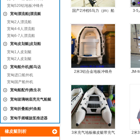
宽甸520铝地板冲锋舟
国产2冲程6马力（jm）船
3-
宽甸漂流船|漂流艇
外机
宽甸2人漂流船
宽甸4-6人漂流船
宽甸6-7人漂流船
宽甸皮划艇|皮划船
宽甸1人皮划艇
宽甸2人皮划艇
宽甸船外机|船马达
2米3铝合金地板冲锋舟
JM
宽甸进口船外机
宽甸国产船外机
宽甸船配件|救生衣
宽甸玻璃钢底壳充气船艇
宽甸折叠船|钓鱼船
宽甸手摇螺旋桨推进器
橡皮艇剖析
3米充气地板橡皮艇带充气
2米