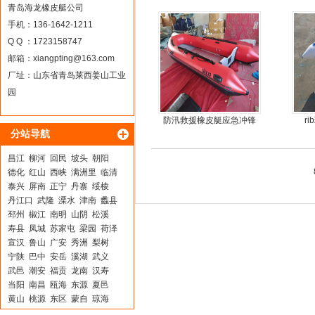
龙骨
艇
青岛海龙橡皮艇公司
手机：136-1642-1211
Q Q ：1723158747
邮箱：
xiangpting@163.com
厂址：山东省青岛莱西姜山工业
园
防汛救援橡皮艇应急冲锋
r
分站导航
舟厂家定做
昌江
柳河
回民
坡头
朝阳
德化
红山
西峡
满洲里
临清
泰兴
屏南
正宁
丹寨
绥棱
丹江口
武隆
溧水
津南
蠡县
邳州
椒江
南明
山阴
松溪
寿县
凤城
苏家屯
梁园
荷泽
宣汉
鲁山
广安
秀洲
梨树
宁陕
巴中
安岳
溪湖
武义
武邑
潮安
福贡
龙南
汉寿
当阳
南昌
瓯海
东源
夏邑
黄山
桃源
东区
蒙自
琼海
龙湖
石城
烟台
槐荫
宁化