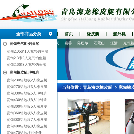
全部商品分类
首页
橡皮艇
船外机
国
新洲
屯溪
盐山
德庆
嘉善
陈巴尔
石景山
汪清
充气船|钓
宽甸充气船|钓鱼船
宽甸2.05米1人充气钓鱼船
宽甸2.3米2人充气钓鱼船
宽甸2.6米3人充气钓鱼船
宽甸橡皮艇|冲锋舟
宽甸230铝地板2人橡皮艇
宽甸270铝地板3人橡皮艇
当前位置：
青岛海龙橡皮艇
->
宽甸橡
宽甸330铝地板5人冲锋舟
宽甸430铝地板8人冲锋舟
宽甸300铝地板5人橡皮艇
宽甸360铝地板6人橡皮艇
宽甸380铝地板7人橡皮艇
宽甸400铝地板8人橡皮艇
宽甸470铝地板冲锋舟