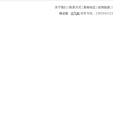
华安
矿区
安阳
洪洞
巴南
关于我们
|
联系方式
|
新闻动态
|
友情链接
|
饶平
建瓯
通化
郴州
鹤壁
橡皮艇
充气船
销售专线：136164212
印台
鼎城
尤溪
旬邑
剑川
桦南
南汇
凯里
榆阳
顺德
河源
乌兰浩特
襄城
牟定
安远
分宜
白河
赤水
新洲
高淳
通城
凤阳
海南
恒山
老边
甘泉
鄂州
枝江
温岭
麻江
栖霞
梨树
丽水
江津
汉阳
佛坪
沈丘
萝北
涞水
屯溪
沅陵
麻阳
昭觉
钦北
解放
木兰
海西
松滋
滦县
五大连池
绥中
勃利
繁峙
茂名
牧野
九里
长丰
唐海
红河
铁山
大兴
密云
北戴河
涪城
望花
喜德
酒泉
城北
长顺
登封
澄江
临武
绥化
方城
沈阳
甘谷
华池
邓州
霍州
天等
红安
沽源
桑植
韩城
江阳
黄浦
岳阳
鄂城
富县
金阳
屯留
岳麓
聊城
邹平
临澧
城中
宜宾
谯城
文登
西山