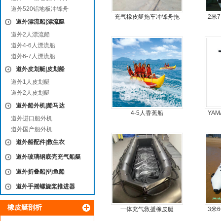
道外520铝地板冲锋舟
充气橡皮艇拖车冲锋舟拖
2米
道外漂流船|漂流艇
车
道外2人漂流船
道外4-6人漂流船
道外6-7人漂流船
道外皮划艇|皮划船
道外1人皮划艇
道外2人皮划艇
道外船外机|船马达
4-5人香蕉船
YAM
道外进口船外机
道外国产船外机
道外船配件|救生衣
道外玻璃钢底壳充气船艇
道外折叠船|钓鱼船
道外手摇螺旋桨推进器
橡皮艇剖析
一体充气救援橡皮艇
3米