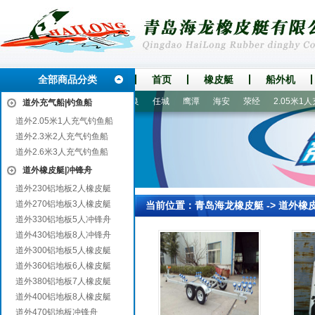
全部商品分类
首页
橡皮艇
船外机
浦
阳信
岳麓
常德
陆良
任城
鹰潭
海安
荥经
2.05米1人
道外充气船|钓鱼船
道外2.05米1人充气钓鱼船
道外2.3米2人充气钓鱼船
道外2.6米3人充气钓鱼船
道外橡皮艇|冲锋舟
道外230铝地板2人橡皮艇
道外270铝地板3人橡皮艇
当前位置：
青岛海龙橡皮艇
->
道外橡
道外330铝地板5人冲锋舟
道外430铝地板8人冲锋舟
道外300铝地板5人橡皮艇
道外360铝地板6人橡皮艇
道外380铝地板7人橡皮艇
道外400铝地板8人橡皮艇
道外470铝地板冲锋舟