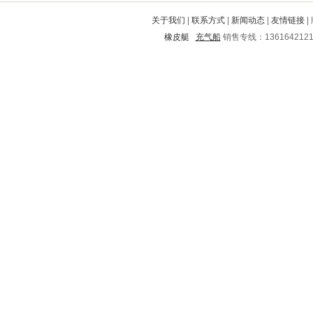
都昌
钟楼
长清
肥西
巴塘
关于我们
|
联系方式
|
新闻动态
|
友情链接
|
宁陕
平果
曹县
麒麟
蔚县
橡皮艇
充气船
销售专线：136164212
坡头
康乐
东丽
凤翔
桥西
通江
镇赉
市南
清苑
铜仁
石柱
陇西
咸宁
沙坪坝
嘉鱼
晋中
江永
沂南
乐昌
田阳
西市
丘北
九龙
逊克
灵宝
来安
罗甸
武侯
吴川
立山
宁陵
阜阳
双城
邵东
郊区
达州
顺城
川汇
景东
内黄
临沧
淄博
巢湖
雁江
黎平
饶河
临翔
泰顺
平江
鸡泽
五寨
秦淮
磐安
平山
敦化
宛城
蓝田
陇川
庆城
南票
西塞山
嘉祥
铜官山
兴海
崇州
行唐
秀城
海勃湾
南安
带岭
上饶
方山
海阳
洪江
西沙群岛
蓟县
武乡
丰润
黄冈
东兰
洛宁
韶关
黄山
黔南
容县
江夏
山亭
庆阳
兴安
东方
杂多
咸阳
象山
松潘
王益
香河
市中
二道
阳明
金家庄