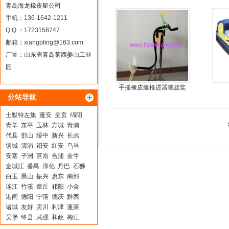
板6
青岛海龙橡皮艇公司
手机：136-1642-1211
Q Q ：1723158747
邮箱：
xiangpting@163.com
厂址：山东省青岛莱西姜山工业
园
手摇橡皮艇推进器螺旋桨
分站导航
手摇马达钓鱼船推进器
土默特左旗
蓬安
呈贡
绵阳
青羊
东平
玉林
方城
青浦
代县
邯山
绥中
新兴
长武
钢城
清浦
诏安
红安
乌当
安塞
子洲
莒南
合浦
金牛
金城江
番禺
淳化
丹巴
石狮
白玉
黑山
振兴
惠东
南部
连江
竹溪
章丘
祁阳
小金
港闸
德阳
宁蒗
德庆
黔西
诸城
友好
宾川
利津
蓬莱
吴堡
绛县
武强
和政
梅江
乌伊岭
榕江
濮阳
合作
龙陵