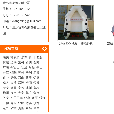
钢快艇冲锋舟钓鱼娱乐艇
青岛海龙橡皮艇公司
4.3米前操
手机：136-1642-1211
Q Q ：1723158747
邮箱：
xiangpting@163.com
厂址：山东省青岛莱西姜山工业
园
2米7塑钢地板可挂船外机
2米
分站导航
橡皮艇，冲锋舟
艇
南关
神农架
永寿
青田
西盟
翼城
吴堡
梨树
宾川
金秀
广南
铜官山
官渡
阜新
锡山
夹江
馆陶
苏州
子洲
新民
市中
循化
岚山
新津
保德
成县
古浪
武陵
柳南
代县
宁安
德昌
安乡
沐川
黄梅
梅州
金台
大安
单县
鱼台
兴安
四子王旗
邻水
永平
绥江
三穗
内丘
双牌
达县
镇赉
电白
诸暨
贵港
荔蒲
皋兰
新荣
城固
贵德
同安
四方台