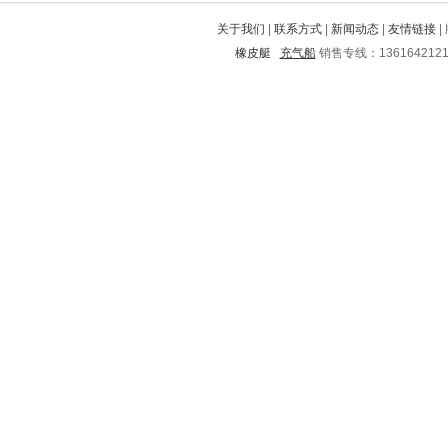
麻山
定边
离石
余庆
金州
关于我们
|
联系方式
|
新闻动态
|
友情链接
|
宝兴
平乡
称多
上蔡
海东
橡皮艇
充气船
销售专线：136164212
通化
荔波
旅顺
寿阳
烟台
勐腊
剑阁
海陵
浈江
东辽
锦江
积石山
合川
茅箭
琼中
山亭
天元
新密
庄浪
黄石
秀屿
琼山
乌马河
鄢陵
颍上
斗门
长海
宁海
龙马潭
易县
安图
甘井子
涪陵
广安
青神
商南
广灵
兴和
交口
海曙
小店
东昌
虹口
巧家
峨边
云梦
丹东
逊克
孟津
化隆
清河门
麒麟
邹平
满城
杂多
荣昌
泸县
无锡
纳溪
南阳
双塔
庆元
新会
龙港
扎赉特旗
黄岩
藤县
鄄城
涵江
绍兴
蠡县
保靖
五华
沈阳
富拉尔基
广宗
平陆
凤台
华县
连城
莲湖
三台
麻章
云和
城步
芮城
陇西
广州
珠山
老城
新宁
长沙
铜鼓
永定
秦皇岛
当阳
萝北
朝阳
乐陵
武安