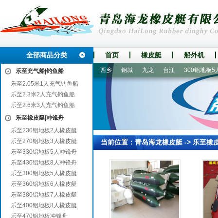
全部商品分类
首页
橡皮艇
船外机
汪
诏安
东安
范县
襄城
西乡
钢城
九龙
台江
300铝地板5人
乐至充气船|钓鱼船
乐至2.05米1人充气钓鱼船
乐至2.3米2人充气钓鱼船
乐至2.6米3人充气钓鱼船
乐至橡皮艇|冲锋舟
乐至230铝地板2人橡皮艇
乐至270铝地板3人橡皮艇
当前位置：
青岛海龙橡皮艇
->
乐至橡
乐至330铝地板5人冲锋舟
乐至430铝地板8人冲锋舟
乐至300铝地板5人橡皮艇
乐至360铝地板6人橡皮艇
乐至380铝地板7人橡皮艇
乐至400铝地板8人橡皮艇
乐至470铝地板冲锋舟