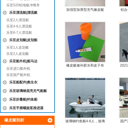
乐至520铝地板冲锋舟
加强型加厚型充气橡皮艇
铝合
乐至漂流船|漂流艇
乐至2人漂流船
乐至4-6人漂流船
乐至6-7人漂流船
乐至皮划艇|皮划船
乐至1人皮划艇
乐至2人皮划艇
乐至船外机|船马达
橡皮艇修补胶水和皮子布
20
乐至进口船外机
料
乐至国产船外机
乐至船配件|救生衣
乐至玻璃钢底壳充气船艇
乐至折叠船|钓鱼船
乐至手摇螺旋桨推进器
橡皮艇剖析
玻璃钢钓鱼船4-6人，玻璃
国产