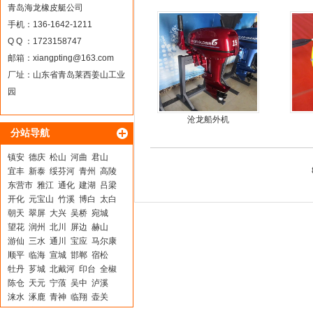
青岛海龙橡皮艇公司
手机：136-1642-1211
Q Q ：1723158747
邮箱：
xiangpting@163.com
厂址：山东省青岛莱西姜山工业
园
沧龙船外机
分站导航
镇安
德庆
松山
河曲
君山
宜丰
新泰
绥芬河
青州
高陵
东营市
雅江
通化
建湖
吕梁
开化
元宝山
竹溪
博白
太白
朝天
翠屏
大兴
吴桥
宛城
望花
润州
北川
屏边
赫山
游仙
三水
通川
宝应
马尔康
顺平
临海
宣城
邯郸
宿松
牡丹
芗城
北戴河
印台
全椒
陈仓
天元
宁蒗
吴中
泸溪
涞水
涿鹿
青神
临翔
壶关
徐水
密山
凤山
景泰
南山