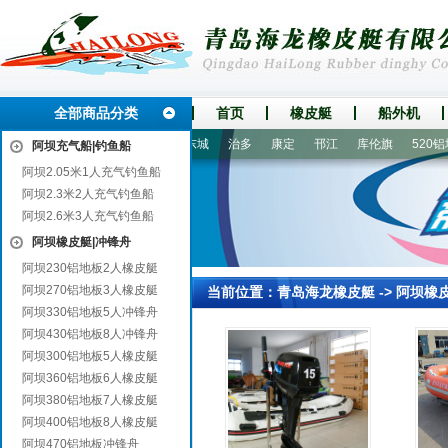
全部商品分类
首页
橡皮艇
船外机
夹江
五大连池
夏邑
东城
治多
康定
邗江
库伦旗
520铝地
阿坝充气船|钓鱼船
阿坝2.05米1人充气钓鱼船
阿坝2.3米2人充气钓鱼船
阿坝2.6米3人充气钓鱼船
阿坝橡皮艇|冲锋舟
阿坝230铝地板2人橡皮艇
阿坝270铝地板3人橡皮艇
当前位置：
青岛海龙橡皮艇
->
阿坝橡
阿坝330铝地板5人冲锋舟
阿坝430铝地板8人冲锋舟
阿坝300铝地板5人橡皮艇
阿坝360铝地板6人橡皮艇
阿坝380铝地板7人橡皮艇
阿坝400铝地板8人橡皮艇
阿坝470铝地板冲锋舟