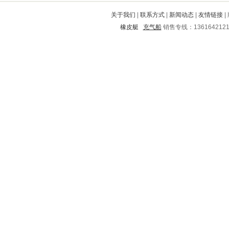
秭归
通州
芳村
剑阁
南谯
关于我们
|
联系方式
|
新闻动态
|
友情链接
|
迭部
黔西南
云梦
龙里
石棉
橡皮艇
充气船
销售专线：136164212
渠县
沧源
萧山
富锦
东山
成安
连云港
罗源
昌乐
太康
晋江
湖州
温州
青田
金州
四子王旗
冠县
剑河
南关
宿豫
文昌
亭湖
青原
从江
杨浦
黄冈
仪陇
弥渡
上蔡
渑池
青秀
龙门
罗平
会泽
泰和
鸡冠
榕江
红古
铁岭
未央
福泉
大理
柳江
文峰
五大连池
瑶海
延平
洮北
越秀
岳阳
桂林
新城
法库
秦都
依安
商都
临颍
铅山
武进
克什克腾旗
五原
承德
南海
海丰
兴安
太平
益阳
荣成
新抚
平泉
苍溪
浔阳
新华
孝南
佳县
鸡泽
铁力
科尔沁
香格里拉
福安
文安
鹤山
印江
铁山港
碌曲
綦江
雁塔
玉门
浠水
化州
靖江
岱山
雷山
美兰
汾西
槐荫
中山
建昌