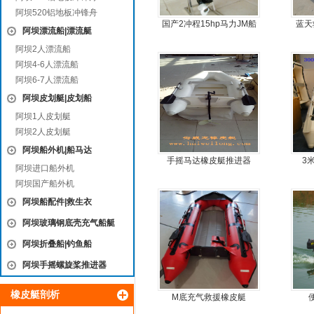
阿坝520铝地板冲锋舟
国产2冲程15hp马力JM船
蓝天
阿坝漂流船|漂流艇
外机
阿坝2人漂流船
阿坝4-6人漂流船
阿坝6-7人漂流船
阿坝皮划艇|皮划船
阿坝1人皮划艇
阿坝2人皮划艇
阿坝船外机|船马达
手摇马达橡皮艇推进器
3
阿坝进口船外机
阿坝国产船外机
阿坝船配件|救生衣
阿坝玻璃钢底壳充气船艇
阿坝折叠船|钓鱼船
阿坝手摇螺旋桨推进器
橡皮艇剖析
M底充气救援橡皮艇