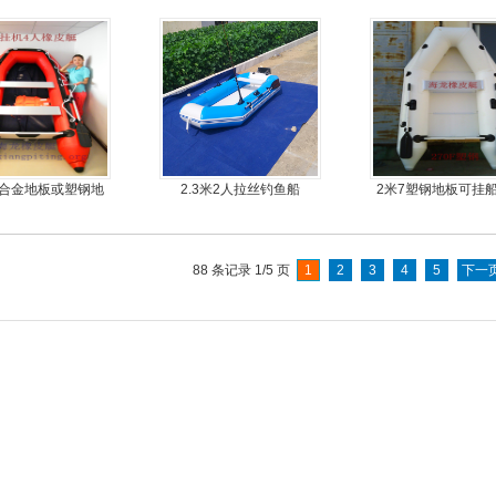
铝合金地板或塑钢地
2.3米2人拉丝钓鱼船
2米7塑钢地板可挂
可挂机橡皮艇，冲锋
橡皮艇，冲锋
舟
88 条记录 1/5 页
1
2
3
4
5
下一