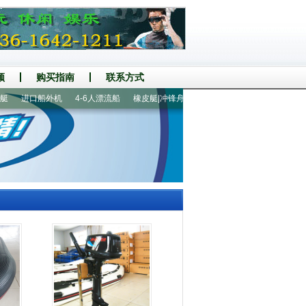
频
购买指南
联系方式
进口船外机
4-6人漂流船
橡皮艇|冲锋舟
230铝地板2人橡皮艇
380铝