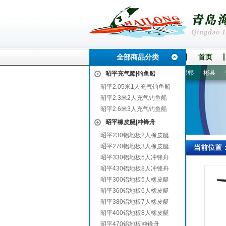
全部商品分类
首页
上饶
宛城
连山
宝应
兰考
互助
都安
大宁
邯郸
彬县
宁
昭平充气船|钓鱼船
昭平2.05米1人充气钓鱼船
昭平2.3米2人充气钓鱼船
昭平2.6米3人充气钓鱼船
昭平橡皮艇|冲锋舟
昭平230铝地板2人橡皮艇
昭平270铝地板3人橡皮艇
当前位置
昭平330铝地板5人冲锋舟
昭平430铝地板8人冲锋舟
昭平300铝地板5人橡皮艇
昭平360铝地板6人橡皮艇
昭平380铝地板7人橡皮艇
昭平400铝地板8人橡皮艇
昭平470铝地板冲锋舟