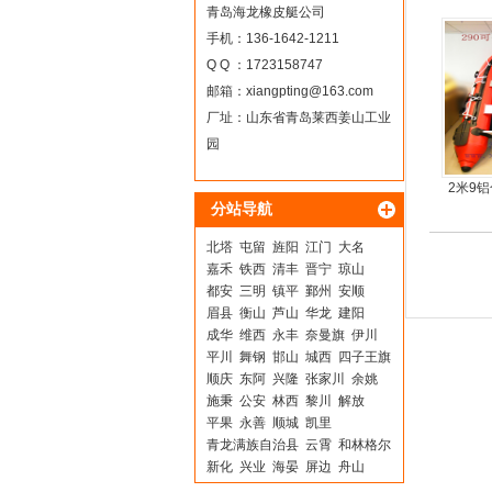
青岛海龙橡皮艇公司
手机：136-1642-1211
Q Q ：1723158747
邮箱：
xiangpting@163.com
厂址：山东省青岛莱西姜山工业
园
2米9
分站导航
板4人
北塔
屯留
旌阳
江门
大名
嘉禾
铁西
清丰
晋宁
琼山
都安
三明
镇平
鄞州
安顺
眉县
衡山
芦山
华龙
建阳
成华
维西
永丰
奈曼旗
伊川
平川
舞钢
邯山
城西
四子王旗
顺庆
东阿
兴隆
张家川
余姚
施秉
公安
林西
黎川
解放
平果
永善
顺城
凯里
青龙满族自治县
云霄
和林格尔
新化
兴业
海晏
屏边
舟山
阿荣旗
双台子
港北
义县
龙州