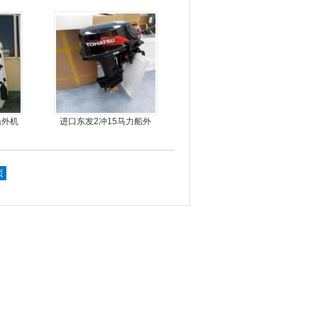
旋桨舷外机挂浆机
船外机
进口东发2冲15马力船外
舟
机船尾机舷外机
页