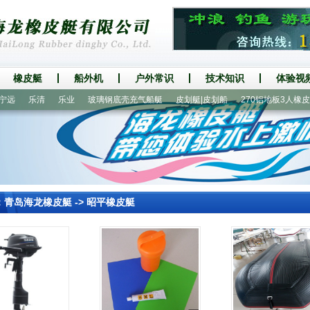
橡皮艇
船外机
户外常识
技术知识
体验视
远
乐清
乐业
玻璃钢底壳充气船艇
皮划艇|皮划船
270铝地板3人橡皮艇
：
青岛海龙橡皮艇
->
昭平橡皮艇