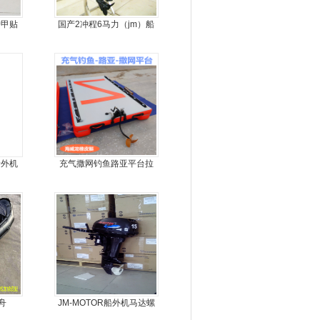
护甲贴
国产2冲程6马力（jm）船
外机
船外机
充气撒网钓鱼路亚平台拉
丝气垫魔毯
舟
JM-MOTOR船外机马达螺