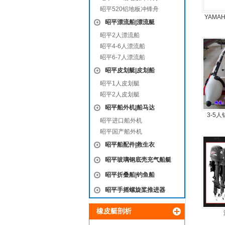
昭平520铝地板冲锋舟
YAMA
昭平漂流船|漂流艇
昭平2人漂流船
昭平4-6人漂流船
昭平6-7人漂流船
昭平皮划艇|皮划船
昭平1人皮划艇
昭平2人皮划艇
昭平船外机|船马达
3-5
昭平进口船外机
昭平国产船外机
昭平船配件|救生衣
昭平玻璃钢底壳充气船艇
昭平折叠船|钓鱼船
昭平手摇螺旋桨推进器
橡皮艇剖析