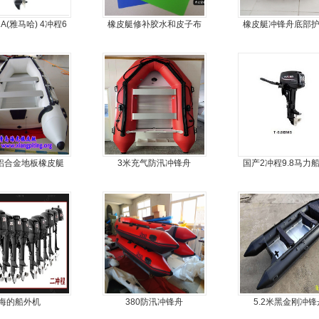
HA(雅马哈) 4冲程6
橡皮艇修补胶水和皮子布
橡皮艇冲锋舟底部
马力船外机
料
耐磨护皮装甲
人铝合金地板橡皮艇
3米充气防汛冲锋舟
国产2冲程9.8马力
海的船外机
380防汛冲锋舟
5.2米黑金刚冲锋