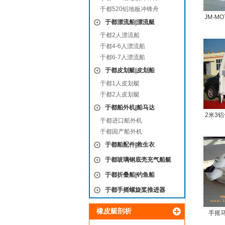
于都520铝地板冲锋舟
JM-M
于都漂流船|漂流艇
旋
于都2人漂流船
于都4-6人漂流船
于都6-7人漂流船
于都皮划艇|皮划船
于都1人皮划艇
于都2人皮划艇
于都船外机|船马达
2米3
于都进口船外机
锋
于都国产船外机
于都船配件|救生衣
于都玻璃钢底壳充气船艇
于都折叠船|钓鱼船
于都手摇螺旋桨推进器
橡皮艇剖析
手摇