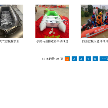
板4人可挂机橡皮艇，冲锋
舟
充气救援橡皮艇
手摇马达推进器手动推进
防汛救援应急冲锋
器
艇厂家直销
88 条记录 1/5 页
1
2
3
4
5
下一