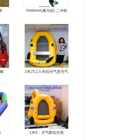
用
YAMAHA(雅马哈) 二冲程
9.9马力船外机
艇
2米25,2人坐拉丝气垫充气
橡皮艇，钓鱼船
船
1米8，充气船拉丝底