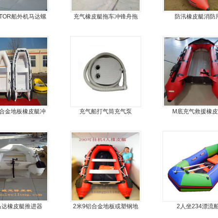
OTOR船外机马达螺
充气橡皮艇拖车冲锋舟拖
防汛橡皮艇消防
桨舷外机挂浆机
车
铝合金地板橡皮艇冲
充气船打气筒充气泵
M底充气救援橡皮
舟充气艇钓鱼船
马达橡皮艇推进器
2米9铝合金地板或塑钢地
2人坐234漂流