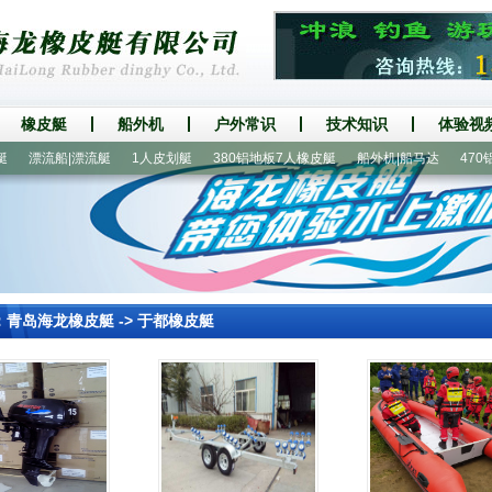
橡皮艇
船外机
户外常识
技术知识
体验视
漂流船|漂流艇
1人皮划艇
380铝地板7人橡皮艇
船外机|船马达
470铝地
：
青岛海龙橡皮艇
->
于都橡皮艇