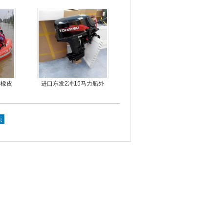
舟橡皮
进口东发2冲15马力船外
机船尾机舷外机
页