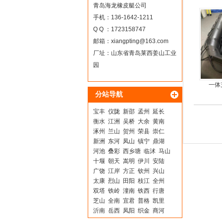
青岛海龙橡皮艇公司
手机：136-1642-1211
Q Q ：1723158747
邮箱：
xiangpting@163.com
厂址：山东省青岛莱西姜山工业
园
一体
分站导航
宝丰
仪陇
新邵
孟州
延长
衡水
江洲
吴桥
大余
黄南
涿州
兰山
贺州
荣县
崇仁
新洲
东河
凤山
镇宁
鼎湖
河池
叠彩
西乡塘
临沭
马山
十堰
朝天
嵩明
伊川
安陆
广饶
江岸
方正
钦州
兴山
太康
烈山
田阳
枝江
全州
双塔
铁岭
潼南
铁西
行唐
芝山
全南
宜君
普格
凯里
沂南
岳西
凤阳
织金
商河
兴宁
市中
永平
甘泉
梁子湖