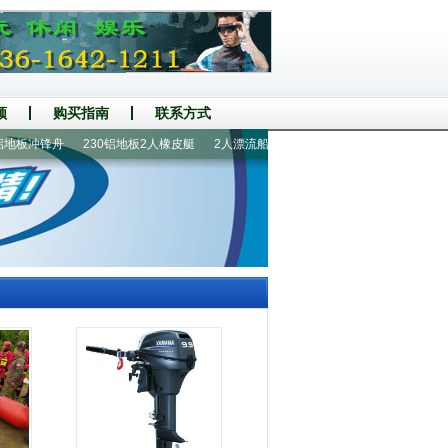
频
购买指南
联系方式
板冲锋舟
230铝地板2人橡皮艇
2人漂流船
手摇螺旋桨推进器
520铝地板