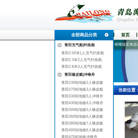
全部商品分类
首页
钓鱼船
6-7人漂流船
520铝地板冲锋舟
皮划艇|皮划船
手摇螺旋桨推进器
青田充气船|钓鱼船
青田2.05米1人充气钓鱼船
青田2.3米2人充气钓鱼船
青田2.6米3人充气钓鱼船
青田橡皮艇|冲锋舟
青田230铝地板2人橡皮艇
青田270铝地板3人橡皮艇
当前位置
青田330铝地板5人冲锋舟
青田430铝地板8人冲锋舟
青田300铝地板5人橡皮艇
青田360铝地板6人橡皮艇
青田380铝地板7人橡皮艇
青田400铝地板8人橡皮艇
青田470铝地板冲锋舟