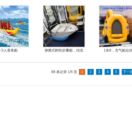
料
丝气垫魔毯
4-5人香蕉船
便携式刚性折叠船，结实
1米8，充气船拉
耐扎，方便折叠
88 条记录 1/5 页
1
2
3
4
5
下一