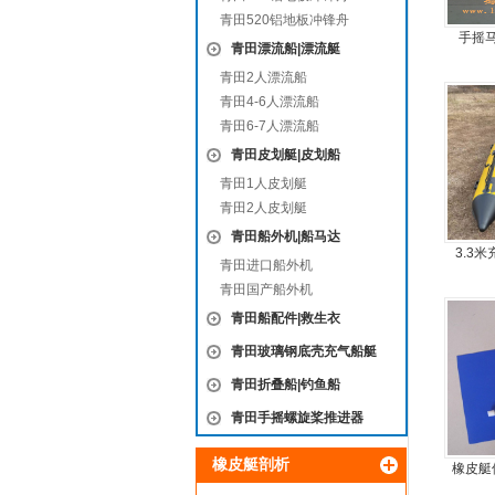
青田520铝地板冲锋舟
手摇
青田漂流船|漂流艇
青田2人漂流船
青田4-6人漂流船
青田6-7人漂流船
青田皮划艇|皮划船
青田1人皮划艇
青田2人皮划艇
青田船外机|船马达
3.3
青田进口船外机
青田国产船外机
青田船配件|救生衣
青田玻璃钢底壳充气船艇
青田折叠船|钓鱼船
青田手摇螺旋桨推进器
橡皮艇剖析
橡皮艇