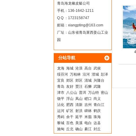
青岛海龙橡皮艇公司
手机：136-1642-1211
Q Q ：1723158747
邮箱：
xiangpting@163.com
厂址：山东省青岛莱西姜山工业
园
分站导航
龙海
海城
沧浪
高台
武侯
绥芬河
万柏林
沿河
澄城
彭泽
宜良
郊区
郊区
清城
兴隆台
青岛
友好
贾汪
石狮
武隆
津市
八公山
普洱
万山特
密山
饶平
浮山
凤山
磴口
尚义
沾化
肥西
清新
吉州
青白江
运河
矿区
射洪
碑林
鹤庆
秀屿
余干
延平
米脂
珠海
黎城
百色
美溪
电白
达县
施甸
丘北
确山
綦江
封丘
郊区
奈曼旗
广南
崇文
马关