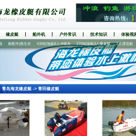
橡皮艇
船外机
户外常识
技术知识
体验视
船配件|救生衣
430铝地板8人冲锋舟
270铝地板3人橡皮艇
2人漂流船
国
：
青岛海龙橡皮艇
->
青田橡皮艇