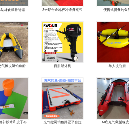
马达橡皮艇推进器
3米铝合金地板冲锋舟充气
便携式折叠钓鱼
皮划艇
米充气橡皮艇钓鱼船
百胜船外机
单人皮划艇
修补胶水和皮子布
充气撒网钓鱼路亚平台拉
M底充气救援橡皮