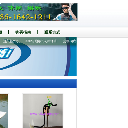
频
购买指南
联系方式
产船外机
330铝地板5人冲锋舟
玻璃钢底壳充气船艇
咸阳
乐东
清镇