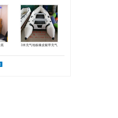
车
丝底
3米充气地板橡皮艇带充气
龙骨
页