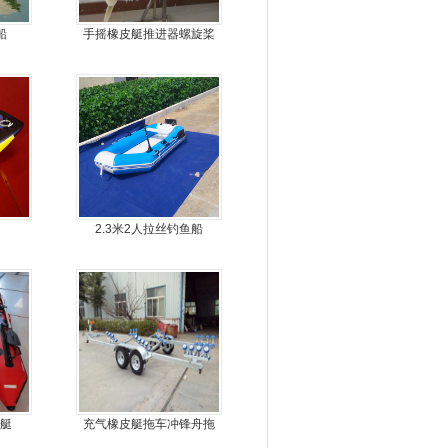
船
手摇橡皮艇推进器螺旋桨
手摇马达钓鱼船推进器
2.3米2人拉丝钓鱼船
艇
充气橡皮艇拖车冲锋舟拖