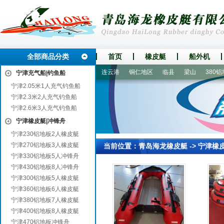
全部商品分类
首页
橡皮艇
船外机
鄄城
商丘
市中
贵定
连云港
铜仁地区
临县
梁山
380铝地
宁津充气船|钓鱼船
宁津2.05米1人充气钓鱼船
宁津2.3米2人充气钓鱼船
宁津2.6米3人充气钓鱼船
宁津橡皮艇|冲锋舟
宁津230铝地板2人橡皮艇
宁津270铝地板3人橡皮艇
当前位置：
青岛海龙橡皮艇
->
宁津橡
宁津330铝地板5人冲锋舟
宁津430铝地板8人冲锋舟
宁津300铝地板5人橡皮艇
宁津360铝地板6人橡皮艇
宁津380铝地板7人橡皮艇
宁津400铝地板8人橡皮艇
宁津470铝地板冲锋舟