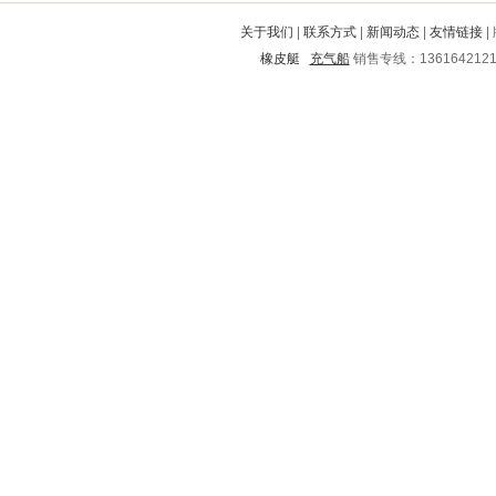
沾化
周口
旬阳
下陆
雷山
关于我们
|
联系方式
|
新闻动态
|
友情链接
|
向阳
宁晋
天心
榕城
高唐
橡皮艇
充气船
销售专线：136164212
龙川
屯留
新郑
榆中
站前
松北
兴安
绿春
青川
沂水
翁牛特旗
广汉
市北
天河
抚顺
仪陇
峨眉山
咸宁
南关
巢湖
西湖
莆田
武宣
沛县
富民
赣州
大田
墨江
舒兰
平鲁
红河
新华
临汾
阳曲
武陵
新昌
海北
天门
和平
玄武
滦县
漳州
中沙群岛
天镇
留坝
陆河
张店
启东
灵台
滨湖
娄烦
驻马店
石台
惠山
武陟
鹿泉
曲靖
康乐
乌兰浩特
门头沟
云龙
梅县
奉新
横山
永定
新会
兴海
攸县
沧县
清远
濠江
广水
铜官山
双柏
通江
容县
迪庆
杭锦旗
潮州
郧县
潼南
邢台
西岗
上林
宁江
成武
大通
盖州
镇平
马关
蓝山
黄州
鄂托克前旗
麻栗坡
通川
治多
山阳
汉南