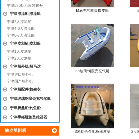
宁津520铝地板冲锋舟
M底充气救援橡皮艇
宁津漂流船|漂流艇
宁津2人漂流船
宁津4-6人漂流船
宁津6-7人漂流船
宁津皮划艇|皮划船
宁津1人皮划艇
宁津2人皮划艇
宁津船外机|船马达
rib玻璃钢底壳充气艇
宁津进口船外机
宁津国产船外机
宁津船配件|救生衣
宁津玻璃钢底壳充气船艇
宁津折叠船|钓鱼船
宁津手摇螺旋桨推进器
橡皮艇剖析
3米铝合金地板橡皮艇
2.