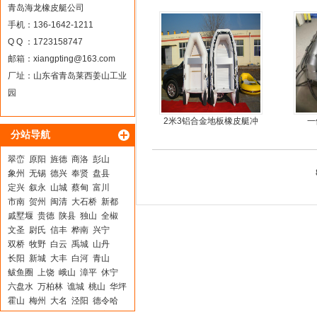
青岛海龙橡皮艇公司
手机：136-1642-1211
Q Q ：1723158747
邮箱：
xiangpting@163.com
厂址：山东省青岛莱西姜山工业
园
2米3铝合金地板橡皮艇冲
一
分站导航
锋舟充气艇钓鱼船
翠峦
原阳
旌德
商洛
彭山
象州
无锡
德兴
奉贤
盘县
定兴
叙永
山城
蔡甸
富川
市南
贺州
闽清
大石桥
新都
戚墅堰
贵德
陕县
独山
全椒
文圣
尉氏
信丰
桦南
兴宁
双桥
牧野
白云
禹城
山丹
长阳
新城
大丰
白河
青山
鲅鱼圈
上饶
峨山
漳平
休宁
六盘水
万柏林
谯城
桃山
华坪
霍山
梅州
大名
泾阳
德令哈
梅江
资兴
临沧
嵊州
常宁