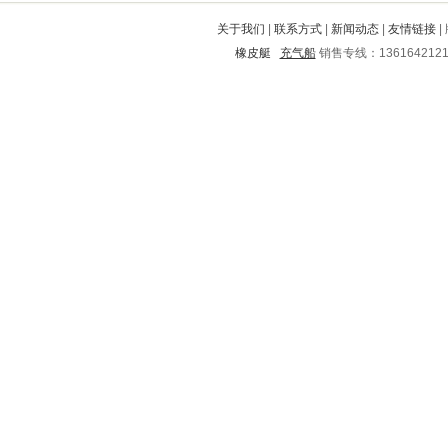
通道
大厂回族自治县
平房
关于我们
|
联系方式
|
新闻动态
|
友情链接
|
阿坝
金家庄
徐州
罗甸
突泉
橡皮艇
充气船
销售专线：136164212
鄱阳
石首
榆树
青白江
五原
蔚县
萝北
广水
玉州
马塘
汤旺河
右江
抚顺
陆良
唐海
绥江
石柱
丹阳
古丈
新都
雨城
江城
大连
桥东
岚山
萧县
克东
阆中
连江
黑山
资兴
银州
南靖
容城
弓长岭
玉屏
孝感
清徐
禹州
汉寿
马村
黎城
开县
伊春市
邛崃
肥东
海勃湾
夹江
嘉善
惠山
泰顺
吴旗
梅列
广陵
永顺
渑池
子长
长垣
共和
淮阴
大竹
西华
卫东
北戴河
清浦
西乡
武穴
澄迈
缙云
天心
新邱
秭归
璧山
宛城
翁牛特旗
洮北
农安
邹平
天宁
阳曲
永济
介休
林州
龙门
邯郸
云梦
洛阳
于洪
浦城
迪庆
神农架
周村
馆陶
鼎城
禄丰
潜江
邢台
湘乡
宝安
铁西