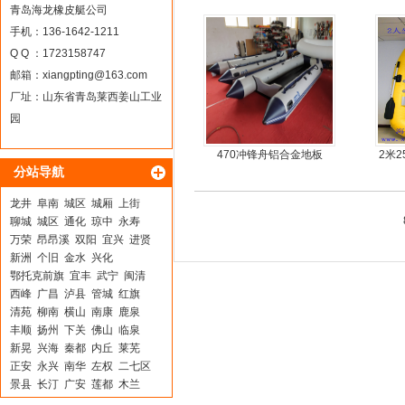
合金地板冲锋舟
青岛海龙橡皮艇公司
手机：136-1642-1211
Q Q ：1723158747
邮箱：
xiangpting@163.com
厂址：山东省青岛莱西姜山工业
园
470冲锋舟铝合金地板
2米
分站导航
龙井
阜南
城区
城厢
上街
聊城
城区
通化
琼中
永寿
万荣
昂昂溪
双阳
宜兴
进贤
新洲
个旧
金水
兴化
鄂托克前旗
宜丰
武宁
闽清
西峰
广昌
泸县
管城
红旗
清苑
柳南
横山
南康
鹿泉
丰顺
扬州
下关
佛山
临泉
新晃
兴海
秦都
内丘
莱芜
正安
永兴
南华
左权
二七区
景县
长汀
广安
莲都
木兰
武陟
澄城
吴兴
邳州
山阴