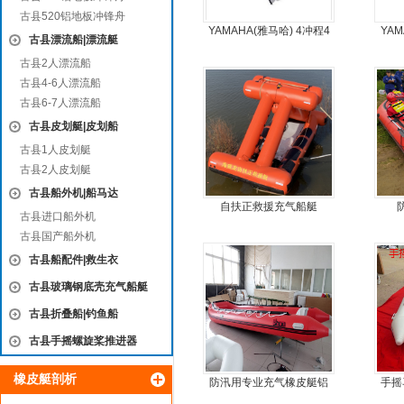
古县520铝地板冲锋舟
YAMAHA(雅马哈) 4冲程4
YA
古县漂流船|漂流艇
马力船外机
古县2人漂流船
古县4-6人漂流船
古县6-7人漂流船
古县皮划艇|皮划船
古县1人皮划艇
古县2人皮划艇
古县船外机|船马达
自扶正救援充气船艇
古县进口船外机
古县国产船外机
古县船配件|救生衣
古县玻璃钢底壳充气船艇
古县折叠船|钓鱼船
古县手摇螺旋桨推进器
橡皮艇剖析
防汛用专业充气橡皮艇铝
手摇