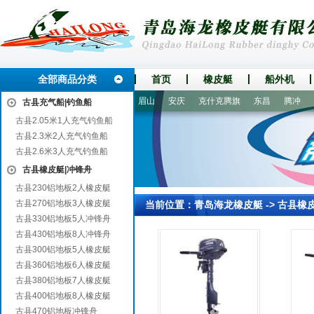
全部商品分类
首页
橡皮艇
船外机
郧县
章贡
营口
新乡
眉山
安庆
克什克腾旗
东昌
腾冲
3
古县充气船|钓鱼船
古县2.05米1人充气钓鱼船
古县2.3米2人充气钓鱼船
古县2.6米3人充气钓鱼船
古县橡皮艇|冲锋舟
古县230铝地板2人橡皮艇
古县270铝地板3人橡皮艇
当前位置：
青岛海龙橡皮艇
->
古县橡
古县330铝地板5人冲锋舟
古县430铝地板8人冲锋舟
古县300铝地板5人橡皮艇
古县360铝地板6人橡皮艇
古县380铝地板7人橡皮艇
古县400铝地板8人橡皮艇
古县470铝地板冲锋舟