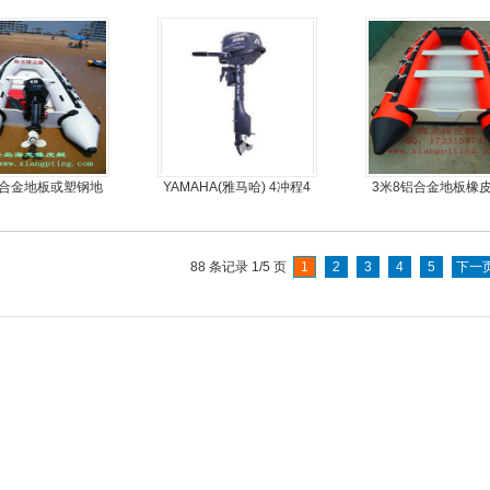
铝合金地板或塑钢地
YAMAHA(雅马哈) 4冲程4
3米8铝合金地板橡
可挂机橡皮艇，冲锋
马力船外机
机艇动力艇
舟，动力艇
88 条记录 1/5 页
1
2
3
4
5
下一