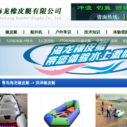
橡皮艇
船外机
户外常识
技术知识
体验视
520铝地板冲锋舟
2人漂流船
270铝地板3人橡皮艇
折叠船|钓鱼船
船配件
：
青岛海龙橡皮艇
->
洪泽橡皮艇