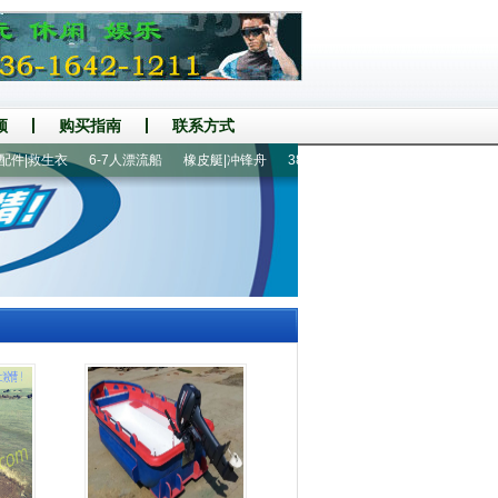
频
购买指南
联系方式
|救生衣
6-7人漂流船
橡皮艇|冲锋舟
380铝地板7人橡皮艇
4-6人漂流船