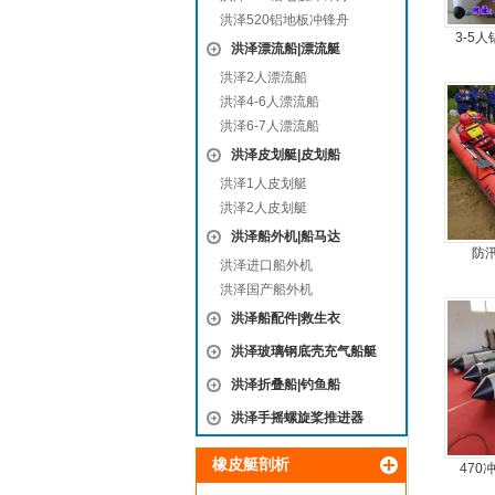
洪泽520铝地板冲锋舟
3-5
洪泽漂流船|漂流艇
洪泽2人漂流船
洪泽4-6人漂流船
洪泽6-7人漂流船
洪泽皮划艇|皮划船
洪泽1人皮划艇
洪泽2人皮划艇
洪泽船外机|船马达
防
洪泽进口船外机
洪泽国产船外机
洪泽船配件|救生衣
洪泽玻璃钢底壳充气船艇
洪泽折叠船|钓鱼船
洪泽手摇螺旋桨推进器
橡皮艇剖析
470