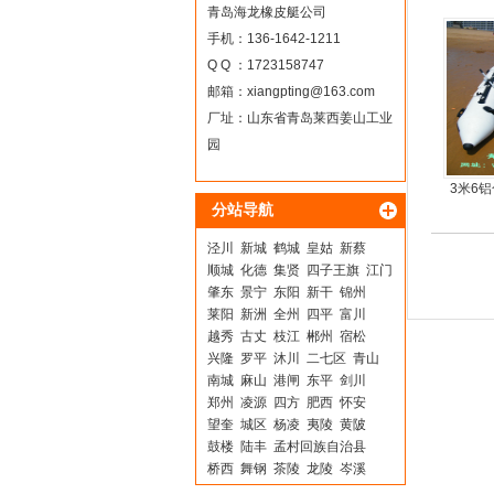
青岛海龙橡皮艇公司
手机：136-1642-1211
Q Q ：1723158747
邮箱：
xiangpting@163.com
厂址：山东省青岛莱西姜山工业
园
3米6
分站导航
板6人
泾川
新城
鹤城
皇姑
新蔡
顺城
化德
集贤
四子王旗
江门
肇东
景宁
东阳
新干
锦州
莱阳
新洲
全州
四平
富川
越秀
古丈
枝江
郴州
宿松
兴隆
罗平
沐川
二七区
青山
南城
麻山
港闸
东平
剑川
郑州
凌源
四方
肥西
怀安
望奎
城区
杨凌
夷陵
黄陂
鼓楼
陆丰
孟村回族自治县
桥西
舞钢
茶陵
龙陵
岑溪
德昌
南陵
岷县
固阳
东营