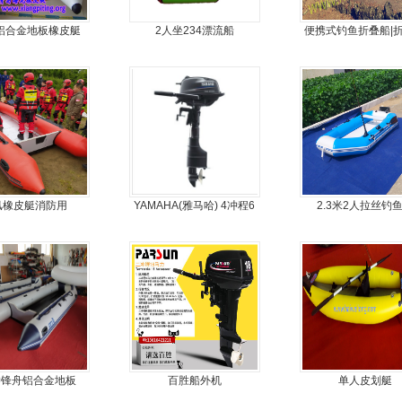
人铝合金地板橡皮艇
2人坐234漂流船
便携式钓鱼折叠船|
鱼船|折叠艇JM-MO
汛橡皮艇消防用
YAMAHA(雅马哈) 4冲程6
2.3米2人拉丝钓
马力船外机
冲锋舟铝合金地板
百胜船外机
单人皮划艇