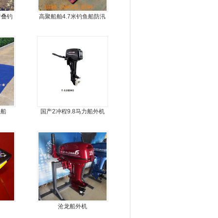
折叠钓
高聚船舶4.7米钓鱼船防汛
TOR
冲锋舟发泡船塑料船8人动
力艇
鱼船
国产2冲程9.8马力船外机
沧龙船外机