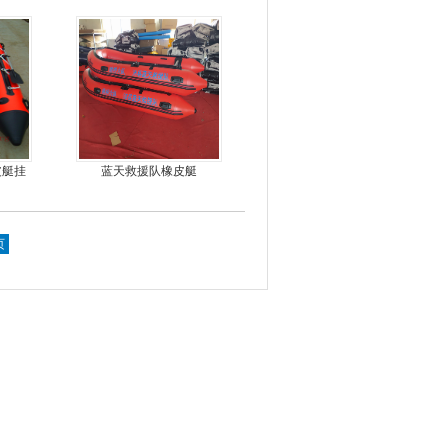
皮艇挂
蓝天救援队橡皮艇
页