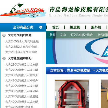
全部商品分类
首页
橡皮艇
船外机
留坝
海沧
东平
毕节
新宾
文山
470铝地板冲锋舟
充气船|钓
大方充气船|钓鱼船
大方2.05米1人充气钓鱼船
大方2.3米2人充气钓鱼船
大方2.6米3人充气钓鱼船
大方橡皮艇|冲锋舟
大方230铝地板2人橡皮艇
大方270铝地板3人橡皮艇
当前位置：
青岛海龙橡皮艇
->
大方橡
大方330铝地板5人冲锋舟
大方430铝地板8人冲锋舟
大方300铝地板5人橡皮艇
大方360铝地板6人橡皮艇
大方380铝地板7人橡皮艇
大方400铝地板8人橡皮艇
大方470铝地板冲锋舟