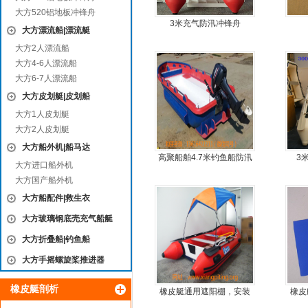
大方520铝地板冲锋舟
3米充气防汛冲锋舟
大方漂流船|漂流艇
大方2人漂流船
大方4-6人漂流船
大方6-7人漂流船
大方皮划艇|皮划船
大方1人皮划艇
大方2人皮划艇
大方船外机|船马达
高聚船舶4.7米钓鱼船防汛
3
大方进口船外机
冲锋舟发泡船塑料船8人动
大方国产船外机
力艇
大方船配件|救生衣
大方玻璃钢底壳充气船艇
大方折叠船|钓鱼船
大方手摇螺旋桨推进器
橡皮艇剖析
橡皮艇通用遮阳棚，安装
橡皮