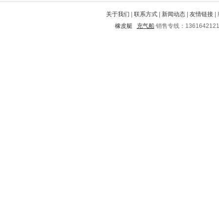
涧西
苏家屯
盘龙
郸城
靖州
关于我们
|
联系方式
|
新闻动态
|
友情链接
|
梅江
南关
庄河
南乐
白银
橡皮艇
充气船
销售专线：136164212
金安
修武
龙城
三台
黄陂
十堰
永川
天全
大关
渝水
吴旗
盐亭
吉安
赞皇
慈溪
双桥
嵩县
兰山
招远
涟源
泗水
船营
五指山
河北
东洲
金沙
嘉峪关
东辽
莱州
澄海
梁平
渝中
班玛
游仙
明山
河间
建始
焦作
安阳
市中
白水
内乡
甘泉
阆中
尖扎
兴平
右玉
丹东
城区
元坝
任县
鼓楼
会理
临海
谷城
鹿邑
牟平
东风
崇文
邹城
黟县
融水
濠江
泗洪
三门
博兴
布拖
合水
甘州
稷山
理塘
凤县
承德
振安
双峰
承德
双牌
余庆
合阳
滦南
衡东
江源
新兴
湛江
凤山
越西
鹿寨
广阳
龙岗
铁锋
沧县
蒲县
峰峰矿
兰考
翠屏
四平
枣强
南汇
漳县
嘉兴