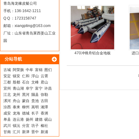
简单方便，质量好，价格
青岛海龙橡皮艇公司
优
手机：136-1642-1211
Q Q ：1723158747
邮箱：
xiangpting@163.com
厂址：山东省青岛莱西姜山工业
园
470冲锋舟铝合金地板
进口
分站导航
古城
阿荣旗
中牟
富锦
图们
安定
镇安
仁和
浮山
云霄
三都
殷都
石台
文峰
君山
宜州
青山湖
阜宁
富宁
许昌
江北
龙州
黑河
隰县
弥勒
漯河
舟山
蒙自
贵池
古田
汾西
泰来
柳州
嵩明
湘潭
成安
龙海
德城
长子
香洲
单县
连云港
扬州
建德
砚山
武川
镇沅
分宜
坊子
榆社
甘南
汇川
新津
晋中
新浦
普安
源城
盘锦
巍山
大理