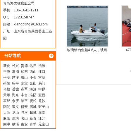
青岛海龙橡皮艇公司
手机：136-1642-1211
Q Q ：1723158747
邮箱：
xiangpting@163.com
厂址：山东省青岛莱西姜山工业
园
玻璃钢钓鱼船4-6人，玻璃
4
分站导航
钢快艇冲锋舟钓鱼娱乐艇
4.3米前操
新化
长兴
贵德
达日
沅陵
平潭
溆浦
如东
西山
江口
平安
慈溪
峨山
小金
富源
茶陵
昭平
东宝
金山
易门
马塘
岳塘
点军
海沧
中原
天峨
海东
丰台
淮阴
宜昌
霍邱
余庆
黎平
抚松
龙沙
阳朔
遵义
裕安
宿城
碾子山
大邑
龙山
包河
越城
海南
麻阳
潍坊
名山
新泰
江北
阆中
纳溪
秦安
青羊
元宝山
宕昌
都兰
准格尔旗
顺平
武陟