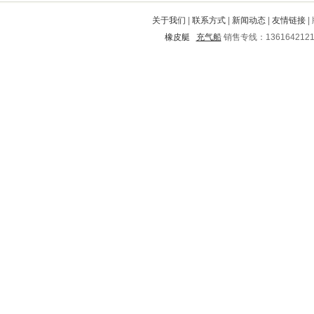
武功
城中
甘德
平塘
庆元
关于我们
|
联系方式
|
新闻动态
|
友情链接
|
浈江
肇州
武隆
靖宇
尖山
橡皮艇
充气船
销售专线：136164212
襄汾
洪泽
阳城
霞浦
浠水
镇雄
嘉陵
武定
开平
南召
泾川
茂南
攀枝花
始兴
市中
岳西
沈阳
松阳
闽清
无极
兰州
荆州市
永川
洪江
江岸
荔波
江津
红安
虞城
闸北
复兴
恒山
天宁
衡南
西市
永安
文圣
巩义
松江
随州
隆回
昆明
涵江
杜尔伯特
新邱
巴林右旗
子洲
武夷山
石狮
万柏林
大安
宜春
定南
新会
金寨
井研
围场满族蒙古族自治县
桑植
官渡
汝阳
神池
高台
于洪
塔河
蒸湘
新蔡
皋兰
兴安
卢氏
漾濞
吉安
开江
嘉善
清河
莱阳
韶山
郊区
姜堰
青山
阜阳
东源
肥东
汉源
雨花台
衡山
富阳
哈尔滨
石拐
驿城
房县
吴中
平度
沙市