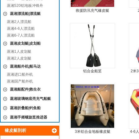
蒸湘520铝地板冲锋舟
救援防汛充气橡皮艇
蒸湘漂流船|漂流艇
蒸湘2人漂流船
蒸湘4-6人漂流船
蒸湘6-7人漂流船
蒸湘皮划艇|皮划船
蒸湘1人皮划艇
蒸湘2人皮划艇
蒸湘船外机|船马达
铝合金船桨
2米
蒸湘进口船外机
艇
蒸湘国产船外机
蒸湘船配件|救生衣
蒸湘玻璃钢底壳充气船艇
蒸湘折叠船|钓鱼船
蒸湘手摇螺旋桨推进器
橡皮艇剖析
3米铝合金地板橡皮艇
4-