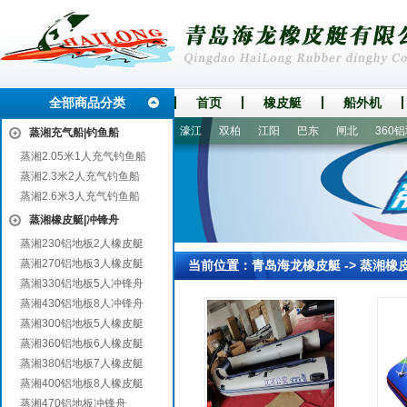
全部商品分类
首页
橡皮艇
船外机
武夷山
清流
长安
营口
濠江
双柏
江阳
巴东
闸北
360铝地
蒸湘充气船|钓鱼船
蒸湘2.05米1人充气钓鱼船
蒸湘2.3米2人充气钓鱼船
蒸湘2.6米3人充气钓鱼船
蒸湘橡皮艇|冲锋舟
蒸湘230铝地板2人橡皮艇
蒸湘270铝地板3人橡皮艇
当前位置：
青岛海龙橡皮艇
->
蒸湘橡
蒸湘330铝地板5人冲锋舟
蒸湘430铝地板8人冲锋舟
蒸湘300铝地板5人橡皮艇
蒸湘360铝地板6人橡皮艇
蒸湘380铝地板7人橡皮艇
蒸湘400铝地板8人橡皮艇
蒸湘470铝地板冲锋舟