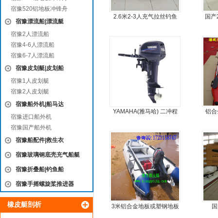
宿豫520铝地板冲锋舟
2.6米2-3人充气拉丝钓鱼
国产
宿豫漂流船|漂流艇
船
宿豫2人漂流船
宿豫4-6人漂流船
宿豫6-7人漂流船
宿豫皮划艇|皮划船
宿豫1人皮划艇
宿豫2人皮划艇
宿豫船外机|船马达
YAMAHA(雅马哈) 二冲程
铝合
宿豫进口船外机
15马力船外机
宿豫国产船外机
宿豫船配件|救生衣
宿豫玻璃钢底壳充气船艇
宿豫折叠船|钓鱼船
宿豫手摇螺旋桨推进器
橡皮艇剖析
3米铝合金地板或塑钢地板
国