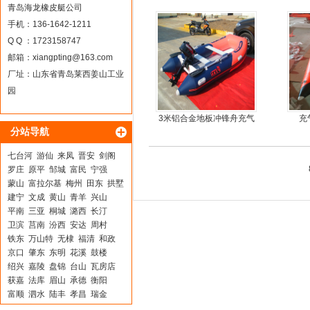
5人可挂机橡皮艇，冲锋
青岛海龙橡皮艇公司
舟，动力艇
手机：136-1642-1211
Q Q ：1723158747
邮箱：
xiangpting@163.com
厂址：山东省青岛莱西姜山工业
园
3米铝合金地板冲锋舟充气
充
分站导航
皮划艇
七台河
游仙
来凤
晋安
剑阁
罗庄
原平
邹城
富民
宁强
蒙山
富拉尔基
梅州
田东
拱墅
建宁
文成
黄山
青羊
兴山
平南
三亚
桐城
潞西
长汀
卫滨
莒南
汾西
安达
周村
铁东
万山特
无棣
福清
和政
京口
肇东
东明
花溪
鼓楼
绍兴
嘉陵
盘锦
台山
瓦房店
获嘉
法库
眉山
承德
衡阳
富顺
泗水
陆丰
孝昌
瑞金
西林
新会
山丹
登封
红塔