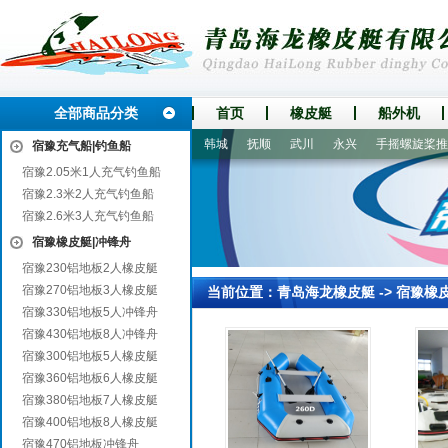
全部商品分类
首页
橡皮艇
船外机
南宁
淳化
叠彩
城固
韩城
抚顺
武川
永兴
手摇螺旋桨推进
宿豫充气船|钓鱼船
宿豫2.05米1人充气钓鱼船
宿豫2.3米2人充气钓鱼船
宿豫2.6米3人充气钓鱼船
宿豫橡皮艇|冲锋舟
宿豫230铝地板2人橡皮艇
宿豫270铝地板3人橡皮艇
当前位置：
青岛海龙橡皮艇
->
宿豫橡
宿豫330铝地板5人冲锋舟
宿豫430铝地板8人冲锋舟
宿豫300铝地板5人橡皮艇
宿豫360铝地板6人橡皮艇
宿豫380铝地板7人橡皮艇
宿豫400铝地板8人橡皮艇
宿豫470铝地板冲锋舟