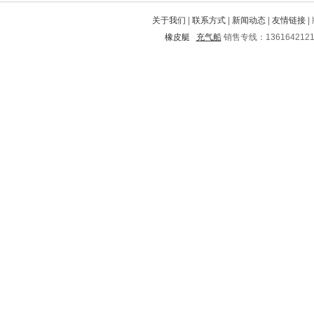
开平
清原
溧阳
睢县
东安
关于我们
|
联系方式
|
新闻动态
|
友情链接
|
青冈
武江
泉州
衡阳
龙马潭
橡皮艇
充气船
销售专线：136164212
泉山
曲靖
张家川
北安
东台
滴道
凤阳
徐闻
马村
石柱
仙桃
城口
湘阴
麻章
溆浦
颍上
宿州
汕头
市中
张店
北票
芗城
芝山
奈曼旗
道里
临湘
萧县
易县
资兴
博兴
连山
本溪
渝中
建瓯
桃城
江南
保德
郊区
海伦
佳县
宝山
深泽
定襄
济阳
古浪
红河
鹤山
武城
嘉峪关
巩义
瓯海
环翠
赤城
单县
西安
内丘
杭锦旗
诸城
元阳
邢台
东昌府
常熟
曾都
吉利
连州
龙泉
德清
靖边
围场满族蒙古族自治县
呼兰
安远
爱辉
会泽
木兰
仪陇
蕲春
正安
同仁
孝感
金川
都安
海陵
东阳
淮阳
融水
剑河
房山
辽中
渝北
昆明
响水
牙克石
越城
清城
古田