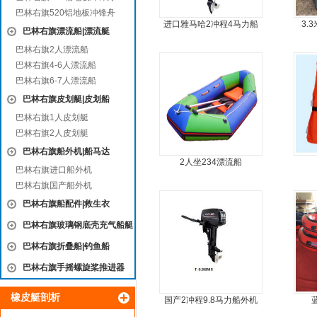
巴林右旗520铝地板冲锋舟
进口雅马哈2冲程4马力船
3.
巴林右旗漂流船|漂流艇
外机马达
巴林右旗2人漂流船
巴林右旗4-6人漂流船
巴林右旗6-7人漂流船
巴林右旗皮划艇|皮划船
巴林右旗1人皮划艇
巴林右旗2人皮划艇
巴林右旗船外机|船马达
2人坐234漂流船
巴林右旗进口船外机
巴林右旗国产船外机
巴林右旗船配件|救生衣
巴林右旗玻璃钢底壳充气船艇
巴林右旗折叠船|钓鱼船
巴林右旗手摇螺旋桨推进器
橡皮艇剖析
国产2冲程9.8马力船外机