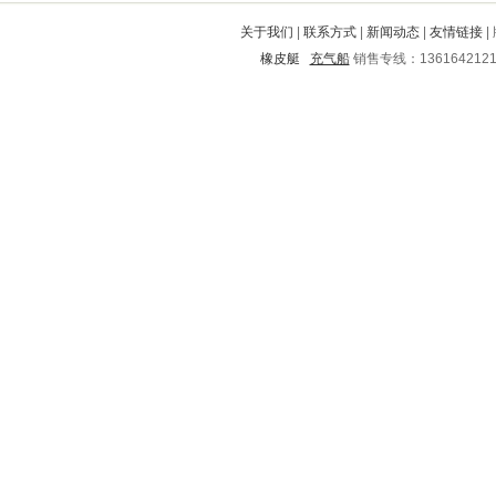
铁西
古蔺
乐山
江川
琅琊
关于我们
|
联系方式
|
新闻动态
|
友情链接
|
霞山
钦北
梨树
高碑店
高阳
橡皮艇
充气船
销售专线：136164212
林口
禄丰
福贡
双流
泸西
资中
右江
茄子河
循化
肥东
富裕
大安
琼山
邓州
江阴
南江
岑巩
兴国
古塔
海港
吴桥
融水
梅列
祁县
依安
忻城
临夏回族
彭泽
同安
镜湖
敖汉旗
洪江
通化
莱州
屏边
永修
兰山
仪陇
分宜
漳县
万全
黄浦
松北
荔波
西城
永福
凤台
绥德
余庆
遵义市
城区
北关
福鼎
泾川
晋城
九寨沟
甘孜
鸡泽
铁山港
扶风
南关
都兰
扶沟
安次
立山
开封
台江
东至
邹平
贵港
信丰
镇原
濠江
五华
金塔
广安
肇州
舟山
吉安
吴川
翼城
古田
大关
灌云
葫芦岛
临高
邢台
武胜
宝兴
铜仁地区
乐昌
龙川
响水
牧野
牟平
炎陵
古城
华宁
海宁
铁东