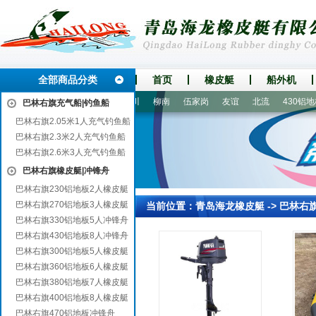
全部商品分类
首页
橡皮艇
船外机
昌
嘉善
东源
巧家
北川
柳南
伍家岗
友谊
北流
430铝地板
巴林右旗充气船|钓鱼船
巴林右旗2.05米1人充气钓鱼船
巴林右旗2.3米2人充气钓鱼船
巴林右旗2.6米3人充气钓鱼船
巴林右旗橡皮艇|冲锋舟
巴林右旗230铝地板2人橡皮艇
巴林右旗270铝地板3人橡皮艇
当前位置：
青岛海龙橡皮艇
->
巴林右
巴林右旗330铝地板5人冲锋舟
巴林右旗430铝地板8人冲锋舟
巴林右旗300铝地板5人橡皮艇
巴林右旗360铝地板6人橡皮艇
巴林右旗380铝地板7人橡皮艇
巴林右旗400铝地板8人橡皮艇
巴林右旗470铝地板冲锋舟