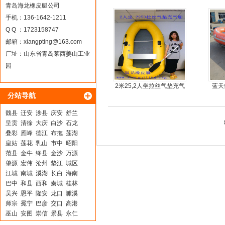
青岛海龙橡皮艇公司
手机：136-1642-1211
Q Q ：1723158747
邮箱：
xiangpting@163.com
厂址：山东省青岛莱西姜山工业
园
2米25,2人坐拉丝气垫充气
蓝天
分站导航
橡皮艇，钓鱼船
魏县
迁安
涉县
庆安
舒兰
呈贡
清徐
大庆
白沙
石龙
叠彩
雁峰
德江
布拖
莲湖
皇姑
莲花
乳山
市中
昭阳
范县
金牛
绛县
金沙
万源
肇源
宏伟
沧州
垫江
城区
江城
南城
溪湖
长白
海南
巴中
和县
西和
秦城
桂林
吴兴
恩平
隆安
龙口
濉溪
师宗
冕宁
巴彦
交口
高港
巫山
安图
崇信
景县
永仁
江北
古丈
名山
万安
龙湾