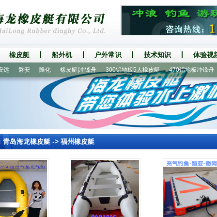
橡皮艇
船外机
户外常识
技术知识
体验视
磐安
隆化
橡皮艇|冲锋舟
300铝地板5人橡皮艇
470铝地板冲锋舟
：
青岛海龙橡皮艇
->
福州橡皮艇