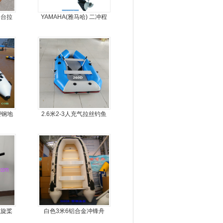
平台拉
YAMAHA(雅马哈) 二冲程
9.9马力船外机
塑钢地
2.6米2-3人充气拉丝钓鱼
，冲锋
船
螺旋桨
白色3米6铝合金冲锋舟