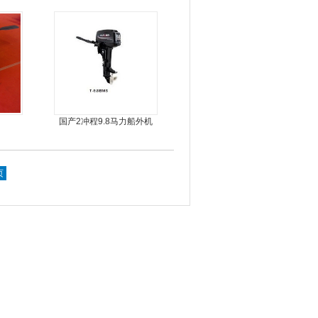
进器
国产2冲程9.8马力船外机
页