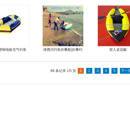
机艇动力艇
手摇马达钓鱼船推
5塑钢地板充气钓鱼
便携式钓鱼折叠船|折叠钓
双人皮划艇
船
鱼船|折叠艇JM-MOTOR
88 条记录 1/5 页
1
2
3
4
5
下一