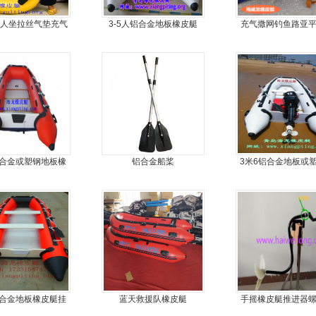
,2人坐拉丝气垫充气
3-5人铝合金地板橡皮艇
充气撒网钓鱼路亚
皮艇，钓鱼船
丝气垫魔毯
铝合金或塑钢地板橡
铝合金船桨
3米6铝合金地板或
皮艇
板6人可挂机橡皮艇
舟，动力艇
铝合金地板橡皮艇挂
蓝天救援队橡皮艇
手摇橡皮艇推进器