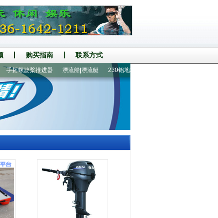
频
购买指南
联系方式
手摇螺旋桨推进器
漂流船|漂流艇
230铝地板2人橡皮艇
520铝地板冲锋舟