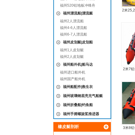
福州520铝地板冲锋舟
2米25
福州漂流船|漂流艇
橡
福州2人漂流船
福州4-6人漂流船
福州6-7人漂流船
福州皮划艇|皮划船
福州1人皮划艇
福州2人皮划艇
福州船外机|船马达
2米7
福州进口船外机
福州国产船外机
福州船配件|救生衣
福州玻璃钢底壳充气船艇
福州折叠船|钓鱼船
福州手摇螺旋桨推进器
橡皮艇剖析
3米8