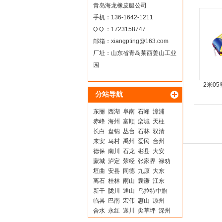
青岛海龙橡皮艇公司
手机：136-1642-1211
Q Q ：1723158747
邮箱：
xiangpting@163.com
厂址：山东省青岛莱西姜山工业
园
2米0
分站导航
东丽
西湖
阜南
石峰
漳浦
赤峰
海州
富顺
栾城
天柱
长白
盘锦
丛台
石林
双清
来安
马村
禹州
爱民
台州
德保
南川
石龙
彬县
大安
蒙城
泸定
荥经
张家界
禄劝
垣曲
安县
同德
九原
大东
离石
桂林
雨山
囊谦
江东
新干
陇川
通山
乌拉特中旗
临县
巴南
宏伟
惠山
凉州
合水
永红
遂川
尖草坪
深州
普宁
寿县
通江
七里河
九江