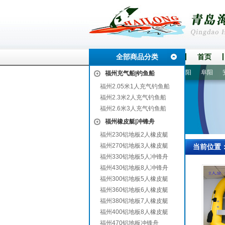
全部商品分类
首页
固阳
偃师
陇县
龙里
陇川
寿宁
福安
永登
濮阳
阜阳
安远
福州充气船|钓鱼船
福州2.05米1人充气钓鱼船
福州2.3米2人充气钓鱼船
福州2.6米3人充气钓鱼船
福州橡皮艇|冲锋舟
福州230铝地板2人橡皮艇
福州270铝地板3人橡皮艇
当前位置
福州330铝地板5人冲锋舟
福州430铝地板8人冲锋舟
福州300铝地板5人橡皮艇
福州360铝地板6人橡皮艇
福州380铝地板7人橡皮艇
福州400铝地板8人橡皮艇
福州470铝地板冲锋舟