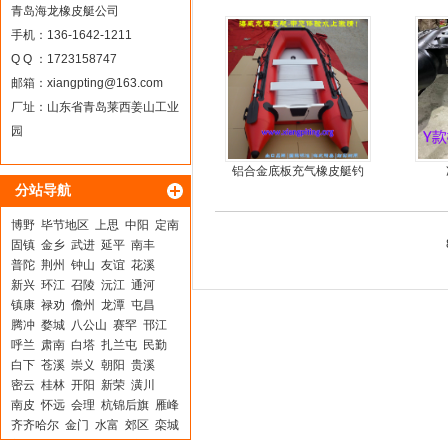
青岛海龙橡皮艇公司
手机：136-1642-1211
Q Q ：1723158747
邮箱：
xiangpting@163.com
厂址：山东省青岛莱西姜山工业
园
铝合金底板充气橡皮艇钓
分站导航
鱼冲锋艇
博野
毕节地区
上思
中阳
定南
固镇
金乡
武进
延平
南丰
普陀
荆州
钟山
友谊
花溪
新兴
环江
召陵
沅江
通河
镇康
禄劝
儋州
龙潭
屯昌
腾冲
婺城
八公山
赛罕
邗江
呼兰
肃南
白塔
扎兰屯
民勤
白下
苍溪
崇义
朝阳
贵溪
密云
桂林
开阳
新荣
潢川
南皮
怀远
会理
杭锦后旗
雁峰
齐齐哈尔
金门
水富
郊区
栾城
新河
环县
汝阳
陆川
东胜