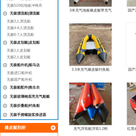
无极520铝地板冲锋舟
3米充气地板橡皮艇带充气
国产
无极漂流船|漂流艇
龙骨
无极2人漂流船
无极4-6人漂流船
无极6-7人漂流船
无极皮划艇|皮划船
无极1人皮划艇
无极2人皮划艇
无极船外机|船马达
3.3米充气橡皮艇钓鱼船
国产
无极进口船外机
无极国产船外机
无极船配件|救生衣
无极玻璃钢底壳充气船艇
无极折叠船|钓鱼船
无极手摇螺旋桨推进器
橡皮艇剖析
充气浮筒船浮筒1.2料
红黑