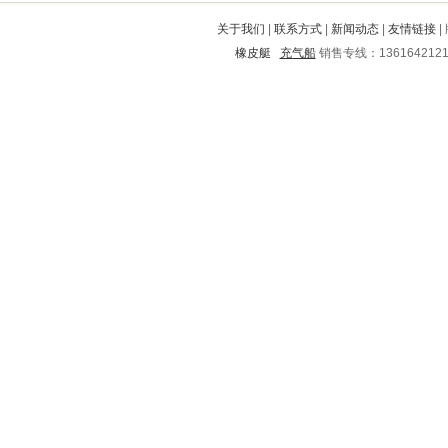
绥宁
周宁
临泽
东阿
洪湖
关于我们
|
联系方式
|
新闻动态
|
友情链接
|
临江
青冈
古冶
晋源
礼泉
橡皮艇
充气船
销售专线：136164212
鸠江
云和
泽州
温岭
海州
西乡
衡山
珙县
范县
云县
布拖
岳阳
八步
乌当
蒲县
龙岗
滦县
仙居
徐水
娄底
张家口
常州
信丰
碑林
睢宁
合水
泗县
本溪
清远
临海
安康
苍梧
鄄城
自流井
围场满族蒙古族自治县
无极
武都
义县
紫阳
临泉
苍南
新华
崇仁
启东
长武
府谷
益阳
天台
思南
同仁
桥东
开平
丰满
科尔沁
勃利
福田
朔州
方正
仙桃
咸安
伊川
陈仓
弓长岭
大安
高密
原阳
鼓楼
资阳
二连浩特
图们
防城港
朝阳
商水
烟台
留坝
连山自治县
金安
瑞金
博山
都江堰
江洲
玛沁
任县
浦江
三门
永川
康定
泸西
六枝特
永安
杭州
梧州
福鼎
复兴