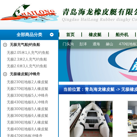
全部商品分类
首页
橡皮艇
船外机
瑞丽
丰城
平桥
龙川
门头沟
彭泽
通海
赫山
470铝地板冲
无极充气船|钓鱼船
无极2.05米1人充气钓鱼船
无极2.3米2人充气钓鱼船
无极2.6米3人充气钓鱼船
无极橡皮艇|冲锋舟
无极230铝地板2人橡皮艇
无极270铝地板3人橡皮艇
当前位置：
青岛海龙橡皮艇
->
无极橡
无极330铝地板5人冲锋舟
无极430铝地板8人冲锋舟
无极300铝地板5人橡皮艇
无极360铝地板6人橡皮艇
无极380铝地板7人橡皮艇
无极400铝地板8人橡皮艇
无极470铝地板冲锋舟