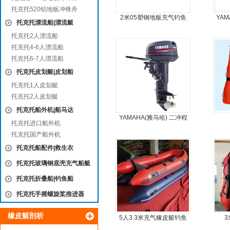
托克托520铝地板冲锋舟
2米05塑钢地板充气钓鱼
YAM
托克托漂流船|漂流艇
船
托克托2人漂流船
托克托4-6人漂流船
托克托6-7人漂流船
托克托皮划艇|皮划船
托克托1人皮划艇
托克托2人皮划艇
托克托船外机|船马达
YAMAHA(雅马哈) 二冲程
托克托进口船外机
30马力船外机
托克托国产船外机
托克托船配件|救生衣
托克托玻璃钢底壳充气船艇
托克托折叠船|钓鱼船
托克托手摇螺旋桨推进器
橡皮艇剖析
5人3.3米充气橡皮艇钓鱼
3