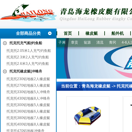
全部商品分类
首页
橡皮艇
船外机
和顺
黄南
蔡甸
当涂
子洲
章贡
翁源
清流
青冈
4-6人漂
托克托充气船|钓鱼船
托克托2.05米1人充气钓鱼船
托克托2.3米2人充气钓鱼船
托克托2.6米3人充气钓鱼船
托克托橡皮艇|冲锋舟
托克托230铝地板2人橡皮艇
托克托270铝地板3人橡皮艇
当前位置：
青岛海龙橡皮艇
->
托克托
托克托330铝地板5人冲锋舟
托克托430铝地板8人冲锋舟
托克托300铝地板5人橡皮艇
托克托360铝地板6人橡皮艇
托克托380铝地板7人橡皮艇
托克托400铝地板8人橡皮艇
托克托470铝地板冲锋舟