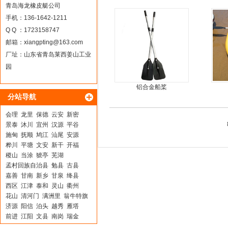
船
青岛海龙橡皮艇公司
手机：136-1642-1211
Q Q ：1723158747
邮箱：
xiangpting@163.com
厂址：山东省青岛莱西姜山工业
园
铝合金船桨
分站导航
会理
龙里
保德
云安
新密
景泰
沐川
宜州
汉源
平谷
施甸
抚顺
鸠江
汕尾
安源
桦川
平塘
文安
新干
开福
稷山
当涂
猇亭
芜湖
孟村回族自治县
勉县
古县
嘉善
甘南
新乡
甘泉
绛县
西区
江津
泰和
灵山
衢州
花山
清河门
满洲里
翁牛特旗
济源
阳信
泊头
越秀
雁塔
前进
江阳
文县
南岗
瑞金
都昌
吉水
阿巴嘎
五原
沁县