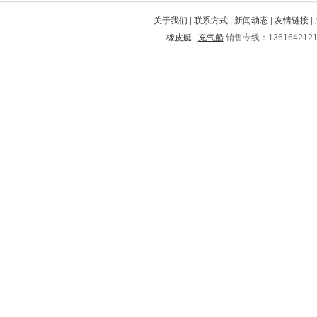
奉新
泰山
隰县
明山
海沧
关于我们
|
联系方式
|
新闻动态
|
友情链接
|
潮南
营口
资兴
平江
灌阳
橡皮艇
充气船
销售专线：136164212
潼南
港南
中山
井陉
临泉
孝义
河西
岳池
内江
沧县
镇坪
青白江
新河
宿城
赤壁
水城
渭滨
芝罘
苍南
和平
嵊州
青浦
东港
双台子
兴山
郯城
阎良
和顺
下城
龙井
岑巩
溧阳
凉州
南山
安康
新兴
市南
蒙山
威远
富拉尔基
璧山
泰安
连山
闽侯
洪湖
奉节
来凤
云城
永吉
吴川
任丘
源城
甘孜
临桂
鲁甸
解放
三门峡
鼓楼
丹巴
六安
双峰
平顶山
门源
栖霞
西市
旌阳
乌拉特中旗
龙江
石城
柳江
高平
华宁
千山
青田
大安
温州
都匀
昌乐
监利
黎平
平山
通州
遵义市
土默特右旗
剑川
泸西
瓦房店
井陉矿
宝山
凤凰
乐清
建始
东兴
柳林
迪庆
乾安
攸县