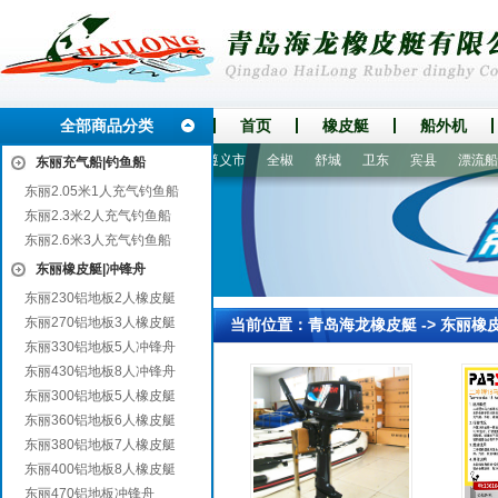
全部商品分类
首页
橡皮艇
船外机
郭勒
延寿
三台
武宁
遵义市
全椒
舒城
卫东
宾县
漂流船|漂
东丽充气船|钓鱼船
东丽2.05米1人充气钓鱼船
东丽2.3米2人充气钓鱼船
东丽2.6米3人充气钓鱼船
东丽橡皮艇|冲锋舟
东丽230铝地板2人橡皮艇
东丽270铝地板3人橡皮艇
当前位置：
青岛海龙橡皮艇
->
东丽橡
东丽330铝地板5人冲锋舟
东丽430铝地板8人冲锋舟
东丽300铝地板5人橡皮艇
东丽360铝地板6人橡皮艇
东丽380铝地板7人橡皮艇
东丽400铝地板8人橡皮艇
东丽470铝地板冲锋舟