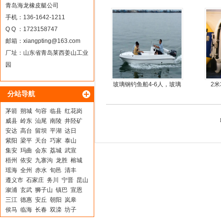
器
青岛海龙橡皮艇公司
手机：136-1642-1211
Q Q ：1723158747
邮箱：
xiangpting@163.com
厂址：山东省青岛莱西姜山工业
园
玻璃钢钓鱼船4-6人，玻璃
2
分站导航
钢快艇冲锋舟钓鱼娱乐艇
4.3米前操
茅箭
朔城
句容
临县
红花岗
威县
岭东
汕尾
南陵
井陉矿
安达
高台
留坝
平湖
达日
紫阳
梁平
天台
巧家
泰山
集安
玛曲
会东
荔城
武宣
梧州
依安
九寨沟
龙胜
榕城
瑶海
全州
赤水
旬邑
清丰
遵义市
石家庄
务川
宁晋
昆山
溆浦
玄武
狮子山
镇巴
宣恩
三江
德惠
安丘
朝阳
岚皋
侯马
临海
长春
双滦
坊子
蜀山
五寨
合浦
石狮
鲤城