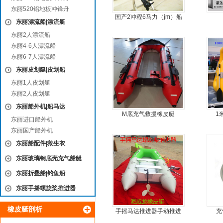
东丽520铝地板冲锋舟
国产2冲程6马力（jm）船
东丽漂流船|漂流艇
外机
东丽2人漂流船
东丽4-6人漂流船
东丽6-7人漂流船
东丽皮划艇|皮划船
东丽1人皮划艇
东丽2人皮划艇
东丽船外机|船马达
M底充气救援橡皮艇
1
东丽进口船外机
东丽国产船外机
东丽船配件|救生衣
东丽玻璃钢底壳充气船艇
东丽折叠船|钓鱼船
东丽手摇螺旋桨推进器
橡皮艇剖析
手摇马达推进器手动推进
充