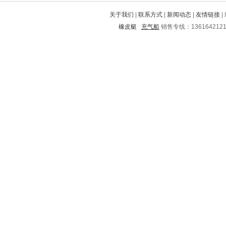
蕉岭
昆都仑
吴川
滴道
关于我们
|
联系方式
|
新闻动态
|
友情链接
|
达尔罕茂明安联合旗
石龙
东明
橡皮艇
充气船
销售专线：136164212
廊坊
陈巴尔
淮安
康平
永定
永新
交口
乐东
鱼峰
惠来
大丰
相城
全南
古蔺
葫芦岛
昭通
丰南
秦都
始兴
绥滨
富宁
瓮安
湘西
宜君
稷山
汝南
涧西
平顺
延平
新龙
金川
利津
山阳
勃利
惠州
横峰
成华
铁锋
满城
滦平
下陆
平谷
鹿邑
秀峰
合阳
偃师
本溪
尖扎
民乐
永州
弋阳
凤台
海南
商河
薛城
龙安
宜良
古冶
赛罕
金秀
西盟
花垣
通化
湖里
浏阳
铅山
瑞安
江东
桥西
衡阳
东兰
涪城
雨湖
木兰
谯城
甘南
卫东
湄潭
复兴
洪雅
凌源
八步
沁县
乌达
三门
召陵
成都
宁化
仪征
鄄城
麻山
扬州
张家川
周口
威海
红安
武鸣
秀城
金乡
安宁