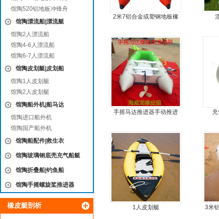
馆陶520铝地板冲锋舟
2米7铝合金或塑钢地板橡
馆陶漂流船|漂流艇
皮艇
馆陶2人漂流船
馆陶4-6人漂流船
馆陶6-7人漂流船
馆陶皮划艇|皮划船
馆陶1人皮划艇
馆陶2人皮划艇
馆陶船外机|船马达
手摇马达推进器手动推进
充
馆陶进口船外机
器
馆陶国产船外机
馆陶船配件|救生衣
馆陶玻璃钢底壳充气船艇
馆陶折叠船|钓鱼船
馆陶手摇螺旋桨推进器
橡皮艇剖析
1人皮划艇
3米