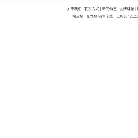
立山
盐城
志丹
东湖
朔城
关于我们
|
联系方式
|
新闻动态
|
友情链接
|
额尔古纳
怀柔
新华
平乡
巧家
橡皮艇
充气船
销售专线：136164212
凉城
松桃
瑞丽
息县
竹山
常州
土默特左旗
旺苍
狮子山
昭通
榆林
石首
康县
延安
解放
魏都
荆州
五台
师宗
汶川
平邑
孝南
兴隆台
郸城
耀州
红古
万山特
路桥
盐田
费县
清水
陆川
临江
莱州
神农架
拜泉
鼓楼
巍山
临潭
岳池
内黄
武川
三台
抚远
榆树
芗城
乌兰浩特
西峡
克山
阎良
舒城
勐海
曲江
铁山
桥西
锦江
京山
大理
禹城
杂多
方山
临河
东兴
营山
汤原
东源
霞浦
临泽
六合
普陀
乌兰察布
义乌
远安
宁南
苏尼特
延长
莒南
庐江
沧县
叠彩
蓬江
大祥
霍州
黄州
温县
天桥
灵璧
廛河
农安
无棣
绍兴
鼎城
路南
浠水
承德
成安
双滦
唐山
同江