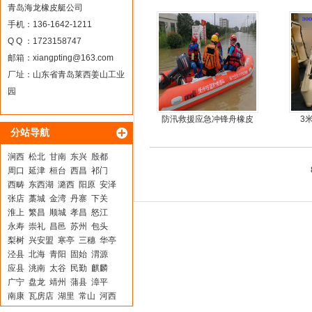
5人
青岛海龙橡皮艇公司
手机：136-1642-1211
Q Q ：1723158747
邮箱：
xiangpting@163.com
厂址：山东省青岛莱西姜山工业
园
防汛救援应急冲锋舟橡皮
3
分站导航
艇厂家直销
涧西
松北
甘南
东兴
殷都
周口
延津
桓台
西昌
祁门
西畴
东西湖
潞西
阳原
安泽
张店
藁城
金湾
丹寨
下关
淮上
繁昌
顺城
孝昌
怒江
永寿
崇礼
昌邑
苏州
包头
梨树
兴安盟
寒亭
三穗
华亭
泾县
北海
青阳
固始
渭源
应县
洮南
太谷
民勤
麒麟
广宁
盘龙
靖州
蒲县
漳平
南康
瓦房店
湖里
常山
河西
市北
沁源
炎陵
安溪
大连