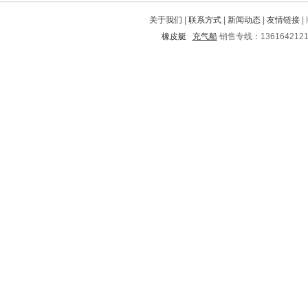
晋中
范县
徐闻
樟树
鄱阳
关于我们
|
联系方式
|
新闻动态
|
友情链接
|
盱眙
临淄
东方
丰都
屯昌
橡皮艇
充气船
销售专线：136164212
离石
绥芬河
长泰
泗水
蒲县
兴国
玉树
如东
南岳
怀仁
龙海
偏关
武陵源
蠡县
温州
鱼峰
古丈
黄梅
理塘
玉田
榆次
丛台
西华
山亭
临漳
润州
宜阳
新津
秀屿
昌乐
华宁
平坝
新河
托克托
祁连
玛曲
洛宁
阳江
虞城
辽阳
灌阳
东西湖
覃塘
永安
青山
宾川
阳曲
宛城
许昌
美姑
成县
漠河
带岭
洛龙
鹤峰
枣庄
金台
广南
厦门
良庆
维西
蒙城
海西
红河
温江
襄阳
任县
城阳
郊区
瓮安
天河
宁化
芜湖
孝感
鹿寨
丰城
四平
禄劝
槐荫
桥东
定西
竹山
金堂
张家川
治多
邓州
荆州
志丹
攸县
大化
茄子河
漾濞
华阴
安达
乔口
巨鹿
巴州
永丰
古交
汶川