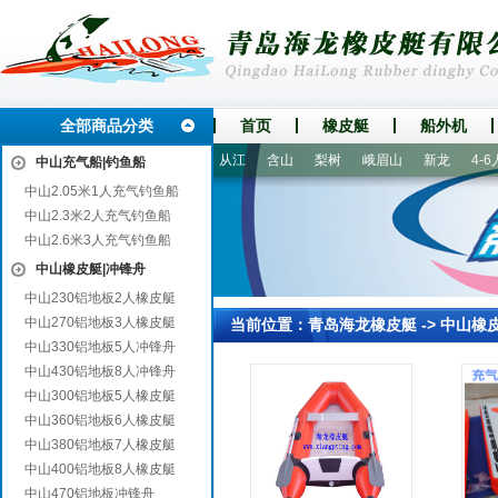
全部商品分类
首页
橡皮艇
船外机
获嘉
桂东
青山
黄石
从江
含山
梨树
峨眉山
新龙
4-6人
中山充气船|钓鱼船
中山2.05米1人充气钓鱼船
中山2.3米2人充气钓鱼船
中山2.6米3人充气钓鱼船
中山橡皮艇|冲锋舟
中山230铝地板2人橡皮艇
中山270铝地板3人橡皮艇
当前位置：
青岛海龙橡皮艇
->
中山橡
中山330铝地板5人冲锋舟
中山430铝地板8人冲锋舟
中山300铝地板5人橡皮艇
中山360铝地板6人橡皮艇
中山380铝地板7人橡皮艇
中山400铝地板8人橡皮艇
中山470铝地板冲锋舟