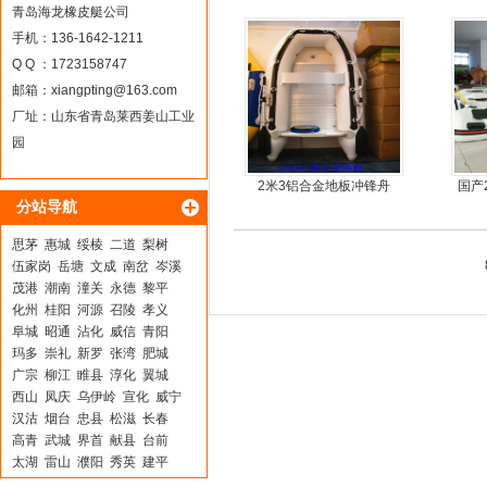
钓鱼船
青岛海龙橡皮艇公司
手机：136-1642-1211
Q Q ：1723158747
邮箱：
xiangpting@163.com
厂址：山东省青岛莱西姜山工业
园
2米3铝合金地板冲锋舟
国产
分站导航
思茅
惠城
绥棱
二道
梨树
伍家岗
岳塘
文成
南岔
岑溪
茂港
潮南
潼关
永德
黎平
化州
桂阳
河源
召陵
孝义
阜城
昭通
沾化
威信
青阳
玛多
崇礼
新罗
张湾
肥城
广宗
柳江
睢县
淳化
翼城
西山
凤庆
乌伊岭
宣化
威宁
汉沽
烟台
忠县
松滋
长春
高青
武城
界首
献县
台前
太湖
雷山
濮阳
秀英
建平
清流
泰顺
常州
石鼓
井研