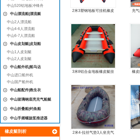
中山520铝地板冲锋舟
2米3塑钢地板可挂机橡皮
充气
中山漂流船|漂流艇
艇，冲锋舟，坐2人
中山2人漂流船
中山4-6人漂流船
中山6-7人漂流船
中山皮划艇|皮划船
中山1人皮划艇
中山2人皮划艇
中山船外机|船马达
3米8铝合金地板橡皮艇挂
橡皮
中山进口船外机
机艇动力艇
简单
中山国产船外机
中山船配件|救生衣
中山玻璃钢底壳充气船艇
中山折叠船|钓鱼船
中山手摇螺旋桨推进器
橡皮艇剖析
2米4-拉丝气垫3人坐充气