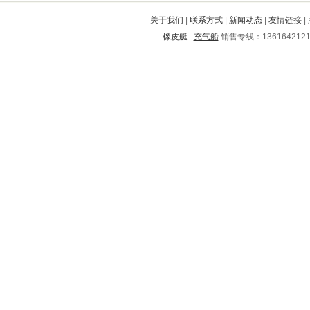
柳林
青浦
姜堰
钢城
如东
关于我们
|
联系方式
|
新闻动态
|
友情链接
|
双峰
甘谷
昌江
乌拉特中旗
橡皮艇
充气船
销售专线：136164212
临潼
宝清
阜宁
银海
市中
婺源
个旧
武冈
渭南
衡水
晋宁
青田
普定
集贤
城中
赣州
北关
靖西
榕江
湟中
廊坊
恒山
东胜
昌邑
沛县
元坝
巫山
琅琊
竹溪
上饶
和龙
千山
三原
巴中
青川
吴川
丹凤
西岗
大厂回族自治县
将乐
良庆
揭阳
洱源
湾里
吉安
阳高
龙凤
万盛
夏县
郴州
牟定
宿城
东安
彰武
魏都
汉中
弥勒
漠河
平潭
潞城
雁山
乌当
河北
鹤岗
景宁
鄂州
榆阳
遵义
永顺
叶县
固始
湘西
怀宁
永寿
南山
南京
龙山
高阳
邯郸
云龙
鲅鱼圈
余姚
江城
城西
襄城
五指山
高陵
掇刀
黔南
柘荣
门头沟
涵江
东昌
永红
南长
洛宁