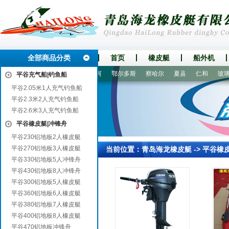
全部商品分类
首页
橡皮艇
船外机
州
石阡
元江
夏邑
乌马河
鄂尔多斯
察哈尔
夏县
仁和
玻璃钢
平谷充气船|钓鱼船
平谷2.05米1人充气钓鱼船
平谷2.3米2人充气钓鱼船
平谷2.6米3人充气钓鱼船
平谷橡皮艇|冲锋舟
平谷230铝地板2人橡皮艇
平谷270铝地板3人橡皮艇
当前位置：
青岛海龙橡皮艇
->
平谷橡
平谷330铝地板5人冲锋舟
平谷430铝地板8人冲锋舟
平谷300铝地板5人橡皮艇
平谷360铝地板6人橡皮艇
平谷380铝地板7人橡皮艇
平谷400铝地板8人橡皮艇
平谷470铝地板冲锋舟