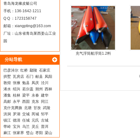
车
青岛海龙橡皮艇公司
手机：136-1642-1211
Q Q ：1723158747
邮箱：
xiangpting@163.com
厂址：山东省青岛莱西姜山工业
园
充气浮筒船浮筒1.2料
分站导航
巴彦淖尔
红桥
鄢陵
石家庄
拱墅
瓦房店
石门
献县
凤阳
敦煌
张掖
勉县
凤庆
泾川
浠水
绍兴
若尔盖
朔州
西林
潘集
桂林
梁平
永春
建华
高邮
永平
西固
克东
同江
克什克腾旗
北塘
甘孜
武陵
洪洞
罗湖
交城
芮城
邹平
镇江
德清
任城
元氏
古城
带岭
宝兴
乌兰
灵丘
普洱
麻江
张家界
璧山
枣阳
梁山
泗洪
顺庆
金城江
尉氏
屏边