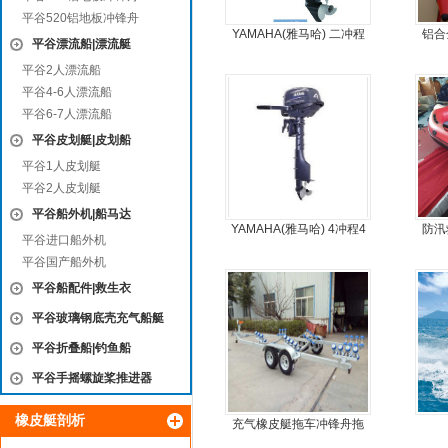
平谷520铝地板冲锋舟
YAMAHA(雅马哈) 二冲程
铝合
平谷漂流船|漂流艇
9.9马力船外机
平谷2人漂流船
平谷4-6人漂流船
平谷6-7人漂流船
平谷皮划艇|皮划船
平谷1人皮划艇
平谷2人皮划艇
平谷船外机|船马达
YAMAHA(雅马哈) 4冲程4
防汛
平谷进口船外机
马力船外机
平谷国产船外机
平谷船配件|救生衣
平谷玻璃钢底壳充气船艇
平谷折叠船|钓鱼船
平谷手摇螺旋桨推进器
橡皮艇剖析
充气橡皮艇拖车冲锋舟拖