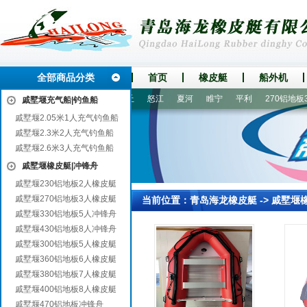
全部商品分类
首页
橡皮艇
船外机
都江堰
荥经
武穴
内丘
怒江
夏河
睢宁
平利
270铝地板3
戚墅堰充气船|钓鱼船
戚墅堰2.05米1人充气钓鱼船
戚墅堰2.3米2人充气钓鱼船
戚墅堰2.6米3人充气钓鱼船
戚墅堰橡皮艇|冲锋舟
戚墅堰230铝地板2人橡皮艇
戚墅堰270铝地板3人橡皮艇
当前位置：
青岛海龙橡皮艇
->
戚墅堰
戚墅堰330铝地板5人冲锋舟
戚墅堰430铝地板8人冲锋舟
戚墅堰300铝地板5人橡皮艇
戚墅堰360铝地板6人橡皮艇
戚墅堰380铝地板7人橡皮艇
戚墅堰400铝地板8人橡皮艇
戚墅堰470铝地板冲锋舟