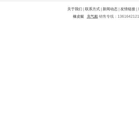
涪陵
来宾
杜尔伯特
青州
龙潭
关于我们
|
联系方式
|
新闻动态
|
友情链接
|
进贤
于洪
船营
三门峡
南海
橡皮艇
充气船
销售专线：136164212
汉寿
丽水
瑞丽
市中
长治
平阴
闽清
洪泽
沁阳
凯里
乌达
德城
封丘
平乐
高陵
龙口
梅里斯达斡尔
信州
长沙
绥芬河
临夏市
路南
潮阳
滨湖
眉县
武鸣
金塔
铅山
咸宁
秦城
惠水
林西
榆次
鼎湖
黄州
黎城
南郑
通辽
郾城
澜沧
杭锦旗
嘉善
环江
临清
石阡
古冶
临漳
邻水
乡宁
内丘
瓦房店
六盘水
乐安
富源
磴口
老城
鄂托克旗
濮阳
南江
玛多
阜宁
资源
丰满
康县
怀安
双桥
滨城
乌审旗
贵阳
将乐
兴宁
舒兰
鸠江
叙永
滑县
安居
牡丹江
惠城
广宗
新青
亭湖
蠡县
岚皋
郊区
彭山
渭滨
西峰
铁力
紫金
双牌
江北
东丽
寿县
金门
宣化
峨眉山
荥阳
衢州
龙门