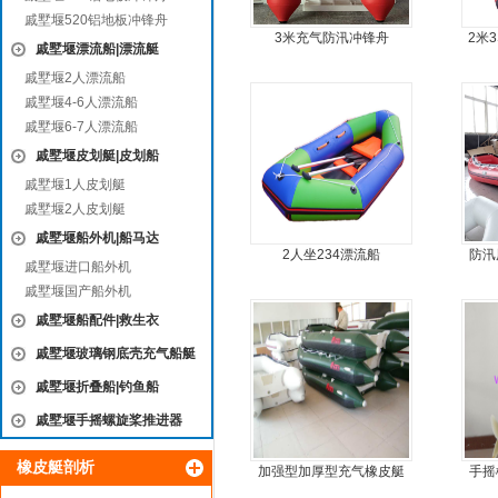
戚墅堰520铝地板冲锋舟
3米充气防汛冲锋舟
2米
戚墅堰漂流船|漂流艇
艇
戚墅堰2人漂流船
戚墅堰4-6人漂流船
戚墅堰6-7人漂流船
戚墅堰皮划艇|皮划船
戚墅堰1人皮划艇
戚墅堰2人皮划艇
戚墅堰船外机|船马达
2人坐234漂流船
防汛
戚墅堰进口船外机
戚墅堰国产船外机
戚墅堰船配件|救生衣
戚墅堰玻璃钢底壳充气船艇
戚墅堰折叠船|钓鱼船
戚墅堰手摇螺旋桨推进器
橡皮艇剖析
加强型加厚型充气橡皮艇
手摇