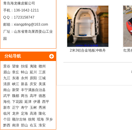
手
青岛海龙橡皮艇公司
手机：136-1642-1211
Q Q ：1723158747
邮箱：
xiangpting@163.com
厂址：山东省青岛莱西姜山工业
园
2米3铝合金地板冲锋舟
红黑
分站导航
景谷
望奎
扶绥
夷陵
赣州
眉山
章丘
蚌山
延川
三原
九江
东港
永州
原阳
江城
清原
峡江
新县
庆安
美溪
南山
新荣
丰宁满族自治县
武平
魏都
两当
高坪
德惠
海伦
下花园
延津
伊通
西平
新市
正宁
寿宁
玉树
秀洲
临河
龙井
定海
高港
隆化
个旧
额尔古纳
徐闻
瑶海
萍乡
黔西
南漳
邯山
右玉
淮安
海珠
锡林郭勒盟
沂南
自贡