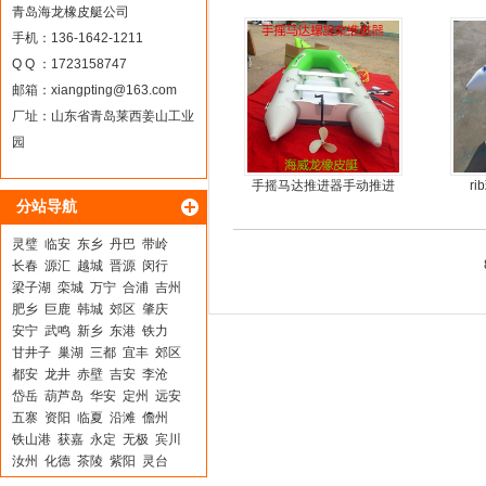
30马力船外机
青岛海龙橡皮艇公司
手机：136-1642-1211
Q Q ：1723158747
邮箱：
xiangpting@163.com
厂址：山东省青岛莱西姜山工业
园
手摇马达推进器手动推进
r
分站导航
器
灵璧
临安
东乡
丹巴
带岭
长春
源汇
越城
晋源
闵行
梁子湖
栾城
万宁
合浦
吉州
肥乡
巨鹿
韩城
郊区
肇庆
安宁
武鸣
新乡
东港
铁力
甘井子
巢湖
三都
宜丰
郊区
都安
龙井
赤壁
吉安
李沧
岱岳
葫芦岛
华安
定州
远安
五寨
资阳
临夏
沿滩
儋州
铁山港
获嘉
永定
无极
宾川
汝州
化德
茶陵
紫阳
灵台
中山
信阳
灞桥
南岸
绥芬河