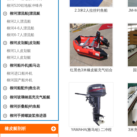
柳河520铝地板冲锋舟
2.3米2人拉丝钓鱼船
JM
柳河漂流船|漂流艇
柳河2人漂流船
柳河4-6人漂流船
柳河6-7人漂流船
柳河皮划艇|皮划船
柳河1人皮划艇
柳河2人皮划艇
柳河船外机|船马达
红黑色3米橡皮艇充气铝合
国
柳河进口船外机
金地板
柳河国产船外机
柳河船配件|救生衣
柳河玻璃钢底壳充气船艇
柳河折叠船|钓鱼船
柳河手摇螺旋桨推进器
橡皮艇剖析
YAMAHA(雅马哈) 二冲程
3米