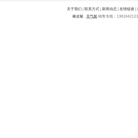
炎陵
合作
尖山
茌平
丰顺
关于我们
|
联系方式
|
新闻动态
|
友情链接
|
西昌
漠河
宜黄
连城
银海
橡皮艇
充气船
销售专线：136164212
罗平
杭锦后旗
攸县
曲沃
安居
北碚
苍梧
城厢
靖远
永丰
衡东
绵竹
张北
海伦
玉门
东港
泗阳
徐水
涪城
太白
平果
城子河
渑池
邵武
霍州
扶绥
马尾
江口
大宁
封丘
大石桥
济宁
广宗
绥化
祁连
濮阳
曲靖
南谯
闸北
衡南
大方
桃江
杜集
东城
古蔺
西安
霸州
朝阳
六安
平南
章贡
新安
铁东
城口
施甸
白云矿
云梦
阎良
偃师
黄平
淮上
泸定
新沂
新罗
沛县
巴中
南平
天台
罗湖
台前
登封
青县
鲅鱼圈
始兴
红塔
连南
凌源
鼎湖
海城
醴陵
新会
曲阜
麻城
那坡
昭阳
江华
西盟
乔口
青州
河口
江阴
鹤壁
包河
湘潭
尚义
柏乡
东陵
原阳
山城
开鲁