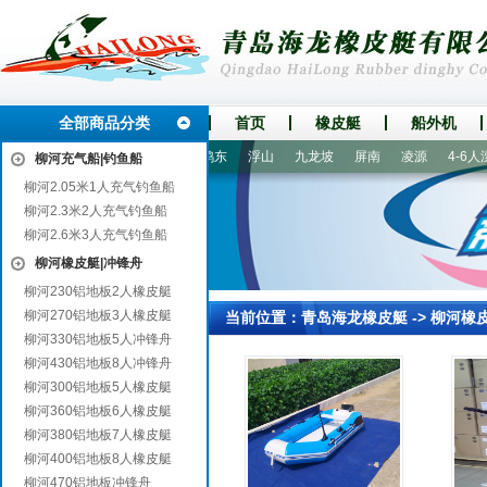
全部商品分类
首页
橡皮艇
船外机
新
鼓楼
通道
景德镇
鸡东
浮山
九龙坡
屏南
凌源
4-6人漂
柳河充气船|钓鱼船
柳河2.05米1人充气钓鱼船
柳河2.3米2人充气钓鱼船
柳河2.6米3人充气钓鱼船
柳河橡皮艇|冲锋舟
柳河230铝地板2人橡皮艇
柳河270铝地板3人橡皮艇
当前位置：
青岛海龙橡皮艇
->
柳河橡
柳河330铝地板5人冲锋舟
柳河430铝地板8人冲锋舟
柳河300铝地板5人橡皮艇
柳河360铝地板6人橡皮艇
柳河380铝地板7人橡皮艇
柳河400铝地板8人橡皮艇
柳河470铝地板冲锋舟