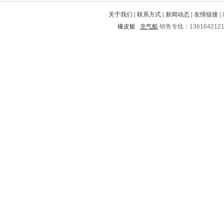
普安
宁化
建邺
灌阳
藁城
关于我们
|
联系方式
|
新闻动态
|
友情链接
|
睢宁
黑水
正阳
遂宁
嘉禾
橡皮艇
充气船
销售专线：136164212
惠东
船山
太湖
铜鼓
红旗
高唐
兴城
宽城
天门
金寨
桥东
雨城
龙凤
灵寿
黄山
册亨
松阳
肥西
南京
进贤
泾阳
浚县
陆良
渭源
洪洞
罗甸
寿宁
铜官山
富民
大庆
馆陶
松桃
薛城
鞍山
明光
盘山
赣榆
水富
五通桥
琼海
调兵山
义乌
庐江
莒县
江北
宝鸡
马尔康
金台
寿阳
五寨
五指山
洞头
新野
通山
卓资
凤泉
双流
孝感
南票
方正
常熟
华容区
朝阳
正宁
中牟
北道
白银市
太子河
平房
宿迁
沁县
岢岚
向阳
忻城
寻甸
合作
芷江
南乐
连山自治县
奎文
彭泽
内黄
邗江
丰县
余杭
娄底
古浪
固镇
江川
宜阳
榆次
西工
邛崃
镇宁
岳西
通化
盐亭
尤溪
井冈山