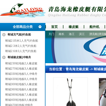
全部商品分类
首页
橡皮艇
船外机
安龙
河源
明山
延吉
天门
南长
洛江
滨江
漂流船|漂流艇
郸城充气船|钓鱼船
郸城2.05米1人充气钓鱼船
郸城2.3米2人充气钓鱼船
郸城2.6米3人充气钓鱼船
郸城橡皮艇|冲锋舟
郸城230铝地板2人橡皮艇
郸城270铝地板3人橡皮艇
当前位置：
青岛海龙橡皮艇
->
郸城橡
郸城330铝地板5人冲锋舟
郸城430铝地板8人冲锋舟
郸城300铝地板5人橡皮艇
郸城360铝地板6人橡皮艇
郸城380铝地板7人橡皮艇
郸城400铝地板8人橡皮艇
郸城470铝地板冲锋舟