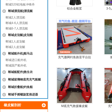
郸城520铝地板冲锋舟
铝合金船桨
3-
郸城漂流船|漂流艇
郸城2人漂流船
郸城4-6人漂流船
郸城6-7人漂流船
郸城皮划艇|皮划船
郸城1人皮划艇
郸城2人皮划艇
郸城船外机|船马达
充气撒网钓鱼路亚平台拉
郸城进口船外机
丝气垫魔毯
郸城国产船外机
郸城船配件|救生衣
郸城玻璃钢底壳充气船艇
郸城折叠船|钓鱼船
郸城手摇螺旋桨推进器
橡皮艇剖析
M底充气救援橡皮艇
充