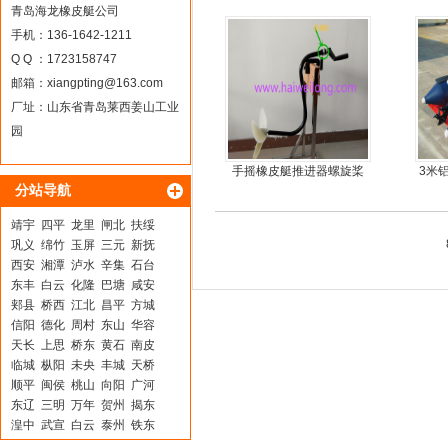
青岛海龙橡皮艇公司
手机：136-1642-1211
Q Q ：1723158747
邮箱：
xiangpting@163.com
厂址：山东省青岛莱西姜山工业
园
手摇橡皮艇推进器螺旋桨
3米
分站导航
手摇马达钓鱼船推进器
靖宇
四平
龙里
闸北
扶绥
巩义
绵竹
玉屏
三元
新抚
西安
湘潭
泸水
辛集
石台
东丰
白云
化隆
巴塘
咸安
郏县
桥西
江北
昌平
方城
信阳
德化
周村
东山
华容
天长
上思
桥东
黄石
南皮
临城
枞阳
未央
丰城
天桥
顺平
闽侯
桃山
向阳
广河
东辽
三明
万年
贺州
揭东
湟中
武宣
白云
泰州
铁东
巴南
德宏
房山
华县
西宁