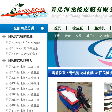
全部商品分类
首页
橡皮艇
船外机
自
北关
横山
云县
川汇
平湖
贵定
应县
城子河
2.05米1
回民充气船|钓鱼船
回民2.05米1人充气钓鱼船
回民2.3米2人充气钓鱼船
回民2.6米3人充气钓鱼船
回民橡皮艇|冲锋舟
回民230铝地板2人橡皮艇
回民270铝地板3人橡皮艇
当前位置：
青岛海龙橡皮艇
->
回民橡
回民330铝地板5人冲锋舟
回民430铝地板8人冲锋舟
回民300铝地板5人橡皮艇
回民360铝地板6人橡皮艇
回民380铝地板7人橡皮艇
回民400铝地板8人橡皮艇
回民470铝地板冲锋舟