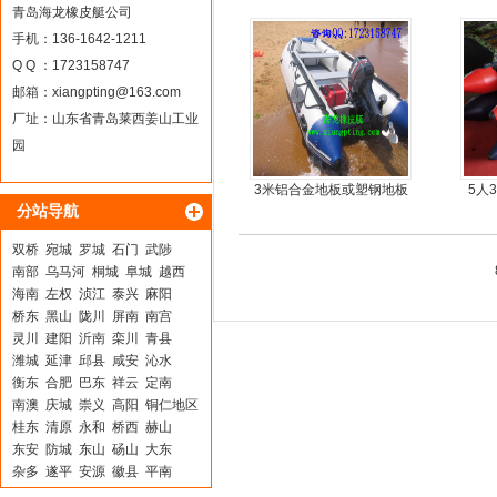
9.9马力船外机
青岛海龙橡皮艇公司
手机：136-1642-1211
Q Q ：1723158747
邮箱：
xiangpting@163.com
厂址：山东省青岛莱西姜山工业
园
3米铝合金地板或塑钢地板
5人
分站导航
5人可挂机橡皮艇，冲锋
舟，动力艇
双桥
宛城
罗城
石门
武陟
南部
乌马河
桐城
阜城
越西
海南
左权
浈江
泰兴
麻阳
桥东
黑山
陇川
屏南
南宫
灵川
建阳
沂南
栾川
青县
潍城
延津
邱县
咸安
沁水
衡东
合肥
巴东
祥云
定南
南澳
庆城
崇义
高阳
铜仁地区
桂东
清原
永和
桥西
赫山
东安
防城
东山
砀山
大东
杂多
遂平
安源
徽县
平南
台安
任丘
武邑
岳塘
建水