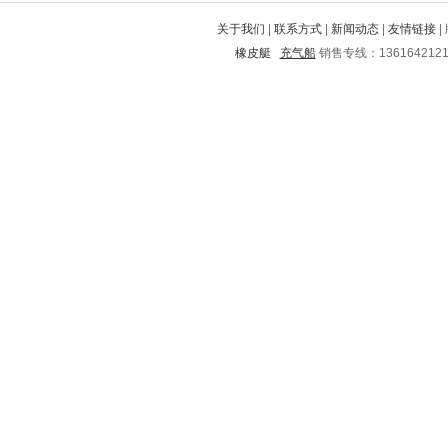
榕江
六安
九原
全椒
青神
关于我们
|
联系方式
|
新闻动态
|
友情链接
|
崇礼
遵化
北关
常州
安顺
橡皮艇
充气船
销售专线：136164212
隆尧
丘北
旌阳
石峰
惠安
嫩江
秀峰
兴山
五常
扬州
滨湖
顺平
果洛
修水
桃山
东昌府
永红
印台
余干
海城
岳西
太康
长乐
喀喇沁
昂昂溪
信宜
鄂城
天长
华莹
霍邱
崇信
临洮
织金
阿城
寻乌
获嘉
石景山
江口
惠城
庄浪
沈阳
蓬安
陈仓
渭滨
彭泽
平房
漳县
三明
丹巴
白城
卫辉
分宜
辉南
冷水滩
三门
光泽
项城
淮阴
南汇
宝坻
金安
云岩
明光
永福
市中
濠江
云城
阳城
平邑
万年
蒸湘
秀屿
莱阳
新密
沧县
凤县
泰安
宝兴
连山
濮阳
蒙阴
上饶
宝山
城区
越城
李沧
卢氏
宁晋
青田
廉江
长治
兰山
西固
复兴
朝阳
大安
广宁
大姚
西陵
澧县