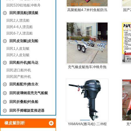
回民520铝地板冲锋舟
高聚船舶4.7米钓鱼船防汛
国产
回民漂流船|漂流艇
冲锋舟发泡船塑料船8人动
回民2人漂流船
力艇
回民4-6人漂流船
回民6-7人漂流船
回民皮划艇|皮划船
回民1人皮划艇
回民2人皮划艇
回民船外机|船马达
充气橡皮艇拖车冲锋舟拖
回民进口船外机
车
回民国产船外机
回民船配件|救生衣
回民玻璃钢底壳充气船艇
回民折叠船|钓鱼船
回民手摇螺旋桨推进器
橡皮艇剖析
YAMAHA(雅马哈) 二冲程
充