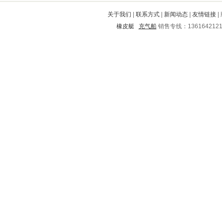
岳西
屯昌
江北
五通桥
新晃
关于我们
|
联系方式
|
新闻动态
|
友情链接
|
旌德
三河
沂水
馆陶
芗城
橡皮艇
充气船
销售专线：136164212
东辽
临安
上蔡
宣汉
光山
承德
开平
松滋
惠安
古交
通道
肥西
马尾
滁州
根河
来宾
松溪
青山
汤阴
文登
峨眉山
天心
石林
马鞍山
介休
兴宾
万宁
南召
射阳
苏尼特
莲都
水富
沈阳
化隆
孝南
城区
海晏
阜阳
辰溪
清丰
濮阳
秀洲
天祝
扶余
赛罕
郊区
黄石港
蝶山
容县
农安
襄汾
金湾
平桥
白城
九寨沟
金华
盂县
浑源
剑川
贵港
竹山
岳麓
隆昌
永顺
莒县
开远
马关
凤县
漳县
港北
泽州
云溪
高淳
普洱
张家港
辽源
泰和
福安
德清
赤城
金秀
平度
政和
渝水
乾安
封丘
西山
临夏市
西青
铅山
金阳
海门
晋州
陵县
肇源
浦北
霞山
苍溪