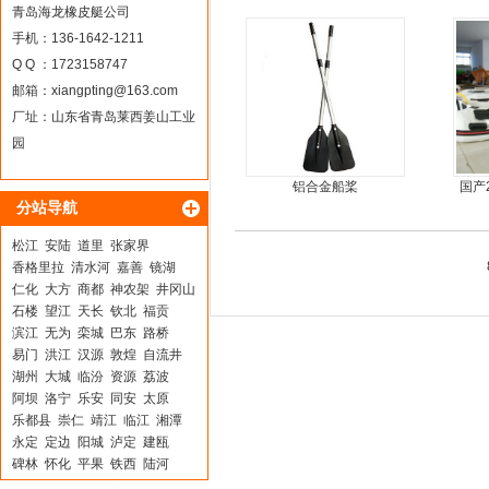
皮艇
青岛海龙橡皮艇公司
手机：136-1642-1211
Q Q ：1723158747
邮箱：
xiangpting@163.com
厂址：山东省青岛莱西姜山工业
园
铝合金船桨
国产
分站导航
松江
安陆
道里
张家界
香格里拉
清水河
嘉善
镜湖
仁化
大方
商都
神农架
井冈山
石楼
望江
天长
钦北
福贡
滨江
无为
栾城
巴东
路桥
易门
洪江
汉源
敦煌
自流井
湖州
大城
临汾
资源
荔波
阿坝
洛宁
乐安
同安
太原
乐都县
崇仁
靖江
临江
湘潭
永定
定边
阳城
泸定
建瓯
碑林
怀化
平果
铁西
陆河
云城
崆峒
凭祥
宜黄
上饶