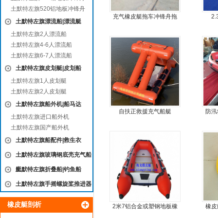
土默特左旗520铝地板冲锋舟
充气橡皮艇拖车冲锋舟拖
2
土默特左旗漂流船|漂流艇
车
土默特左旗2人漂流船
土默特左旗4-6人漂流船
土默特左旗6-7人漂流船
土默特左旗皮划艇|皮划船
土默特左旗1人皮划艇
土默特左旗2人皮划艇
土默特左旗船外机|船马达
自扶正救援充气船艇
防汛
土默特左旗进口船外机
土默特左旗国产船外机
土默特左旗船配件|救生衣
土默特左旗玻璃钢底壳充气船
艇
土默特左旗折叠船|钓鱼船
土默特左旗手摇螺旋桨推进器
橡皮艇剖析
2米7铝合金或塑钢地板橡
橡皮