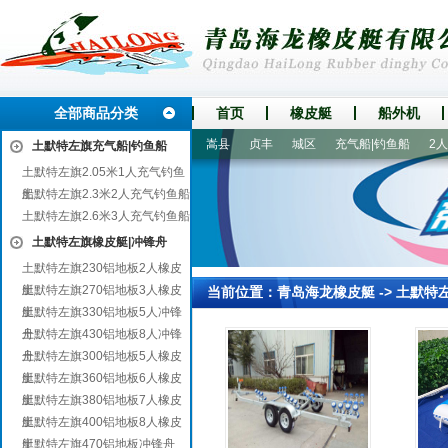
全部商品分类
首页
橡皮艇
船外机
尚志
绍兴
宜昌
杭锦旗
嵩县
贞丰
城区
充气船|钓鱼船
2人皮
土默特左旗充气船|钓鱼船
土默特左旗2.05米1人充气钓鱼
船
土默特左旗2.3米2人充气钓鱼船
土默特左旗2.6米3人充气钓鱼船
土默特左旗橡皮艇|冲锋舟
土默特左旗230铝地板2人橡皮
艇
土默特左旗270铝地板3人橡皮
当前位置：
青岛海龙橡皮艇
->
土默特
艇
土默特左旗330铝地板5人冲锋
舟
土默特左旗430铝地板8人冲锋
舟
土默特左旗300铝地板5人橡皮
艇
土默特左旗360铝地板6人橡皮
艇
土默特左旗380铝地板7人橡皮
艇
土默特左旗400铝地板8人橡皮
艇
土默特左旗470铝地板冲锋舟