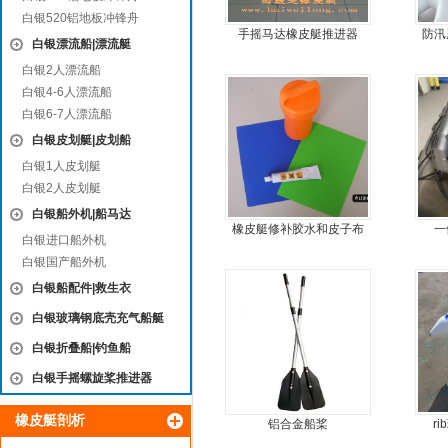
白银520铝地板冲锋舟
手摇马达橡皮艇推进器
防汛
白银漂流船|漂流艇
白银2人漂流船
白银4-6人漂流船
白银6-7人漂流船
白银皮划艇|皮划船
白银1人皮划艇
白银2人皮划艇
白银船外机|船马达
橡皮艇修补胶水和皮子布
一
白银进口船外机
料
白银国产船外机
白银船配件|救生衣
白银玻璃钢底壳充气船艇
白银折叠船|钓鱼船
白银手摇螺旋桨推进器
橡皮艇剖析
铝合金船桨
r