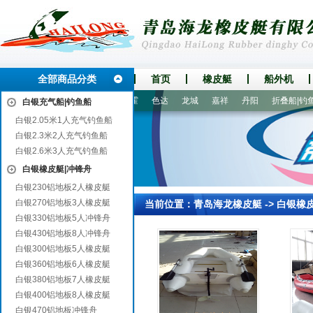
全部商品分类
首页
橡皮艇
船外机
柳林
巴州
西塞山
炉霍
色达
龙城
嘉祥
丹阳
折叠船|钓鱼船
白银充气船|钓鱼船
白银2.05米1人充气钓鱼船
白银2.3米2人充气钓鱼船
白银2.6米3人充气钓鱼船
白银橡皮艇|冲锋舟
白银230铝地板2人橡皮艇
白银270铝地板3人橡皮艇
当前位置：
青岛海龙橡皮艇
->
白银橡
白银330铝地板5人冲锋舟
白银430铝地板8人冲锋舟
白银300铝地板5人橡皮艇
白银360铝地板6人橡皮艇
白银380铝地板7人橡皮艇
白银400铝地板8人橡皮艇
白银470铝地板冲锋舟