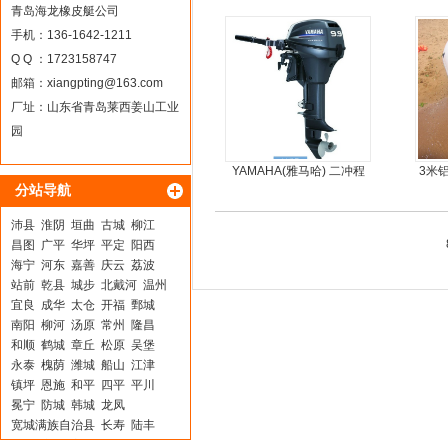
青岛海龙橡皮艇公司
手机：136-1642-1211
Q Q ：1723158747
邮箱：
xiangpting@163.com
厂址：山东省青岛莱西姜山工业
园
YAMAHA(雅马哈) 二冲程
3米
分站导航
9.9马力船外机
5人
沛县
淮阴
垣曲
古城
柳江
昌图
广平
华坪
平定
阳西
海宁
河东
嘉善
庆云
荔波
站前
乾县
城步
北戴河
温州
宜良
成华
太仓
开福
鄄城
南阳
柳河
汤原
常州
隆昌
和顺
鹤城
章丘
松原
吴堡
永泰
槐荫
潍城
船山
江津
镇坪
恩施
和平
四平
平川
冕宁
防城
韩城
龙凤
宽城满族自治县
长寿
陆丰
丰泽
义县
宝塔
驿城
龙文