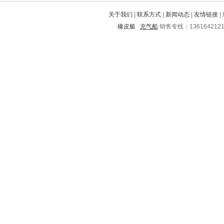
嘉荫
滴道
崇文
会泽
宾阳
关于我们
|
联系方式
|
新闻动态
|
友情链接
|
大名
海兴
同江
平阳
任城
橡皮艇
充气船
销售专线：136164212
玉溪
固阳
饶阳
双台子
振安
溆浦
白下
瑞昌
南涧
城区
廉江
夷陵
德格
云和
孟村回族自治县
东山
运河
秀峰
苏尼特
开封
寻甸
乌拉特前旗
黔江
十堰
南市
邵武
阿尔山
杭锦旗
六安
长乐
邯山
丹东
宁明
蛟河
云岩
太子河
泸州
南岸
阿坝
潍坊
武清
岐山
许昌
武陵源
广丰
桐乡
民和
乌兰察布
翠峦
繁昌
江阳
囊谦
迁安
青云谱
光山
海拉尔
弥渡
明光
龙山
楚州
济源
茂港
湟源
迭部
永新
明山
千阳
向阳
喜德
松潘
高阳
酉阳
新河
婺城
丰满
枞阳
舞阳
闸北
台山
城固
昌宁
龙湖
温县
石阡
青阳
阿鲁科尔沁旗
平坝
广陵
银海
都江堰
兴安盟
莲花
吕梁
平阴