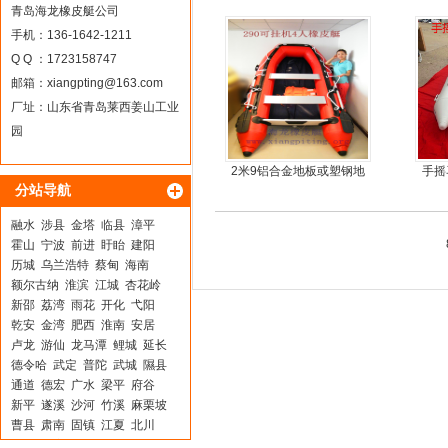
9.9马力船外机
青岛海龙橡皮艇公司
手机：136-1642-1211
Q Q ：1723158747
邮箱：
xiangpting@163.com
厂址：山东省青岛莱西姜山工业
园
2米9铝合金地板或塑钢地
手摇
分站导航
板4人可挂机橡皮艇，冲锋
舟
融水
涉县
金塔
临县
漳平
霍山
宁波
前进
盱眙
建阳
历城
乌兰浩特
蔡甸
海南
额尔古纳
淮滨
江城
杏花岭
新邵
荔湾
雨花
开化
弋阳
乾安
金湾
肥西
淮南
安居
卢龙
游仙
龙马潭
鲤城
延长
德令哈
武定
普陀
武城
隰县
通道
德宏
广水
梁平
府谷
新平
遂溪
沙河
竹溪
麻栗坡
曹县
肃南
固镇
江夏
北川
莱阳
张家界
甘泉
什邡
尖草坪