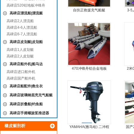
高碑店520铝地板冲锋舟
自扶正救援充气船艇
3-
高碑店漂流船|漂流艇
高碑店2人漂流船
高碑店4-6人漂流船
高碑店6-7人漂流船
高碑店皮划艇|皮划船
高碑店1人皮划艇
高碑店2人皮划艇
高碑店船外机|船马达
470冲锋舟铝合金地板
2米
高碑店进口船外机
高碑店国产船外机
高碑店船配件|救生衣
高碑店玻璃钢底壳充气船艇
高碑店折叠船|钓鱼船
高碑店手摇螺旋桨推进器
橡皮艇剖析
YAMAHA(雅马哈) 二冲程
国产