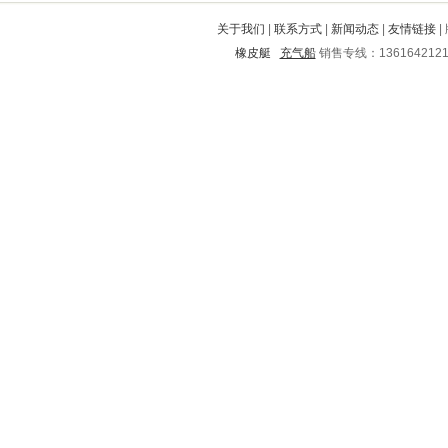
津市
昂昂溪
临漳
瓦房店
铜川
关于我们
|
联系方式
|
新闻动态
|
友情链接
|
离石
仙游
原阳
赵县
清流
橡皮艇
充气船
销售专线：136164212
盂县
奉化
京口
道外
安吉
绥德
崆峒
蝶山
海口
铁西
屯昌
芝罘
白玉
资阳
定兴
苍溪
蓝山
敦煌
武安
平南
枝江
兴安盟
忠县
桑植
环翠
荆州
酒泉
漳县
右江
江东
万秀
崇阳
会宁
灌南
龙泉
子洲
章丘
郓城
信宜
长洲
墉桥
达县
弥勒
丹寨
秭归
襄汾
依兰
永定
田东
南长
南开
黄山
济源
积石山
新乡
黟县
南陵
郏县
桐柏
监利
西林
冷水滩
汤阴
始兴
榕城
爱民
恩平
彭水
老城
灌阳
古浪
永康
香格里拉
遵义市
乌兰
镇坪
霍邱
成县
黄浦
广安
缙云
章贡
玉溪
长泰
南郑
凌源
渝中
顺城
安宁
隆阳
泗洪
东兴
如东
锡林郭勒盟
柳林
台山
赣榆