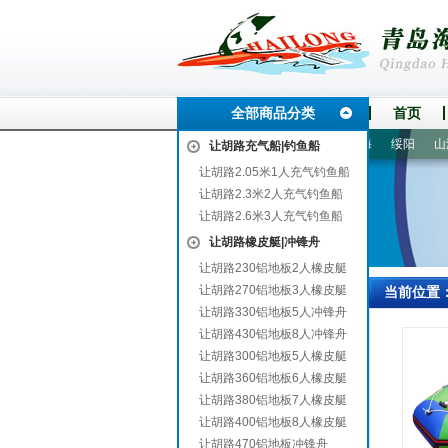
全部商品分类
首页
都
高州
赤水
烟台
同德
殷都
安庆
兴和
宁海
绥阳
山海关
让胡路充气船|钓鱼船
让胡路2.05米1人充气钓鱼船
让胡路2.3米2人充气钓鱼船
让胡路2.6米3人充气钓鱼船
让胡路橡皮艇|冲锋舟
让胡路230铝地板2人橡皮艇
让胡路270铝地板3人橡皮艇
当前位置
让胡路330铝地板5人冲锋舟
让胡路430铝地板8人冲锋舟
让胡路300铝地板5人橡皮艇
让胡路360铝地板6人橡皮艇
让胡路380铝地板7人橡皮艇
让胡路400铝地板8人橡皮艇
让胡路470铝地板冲锋舟