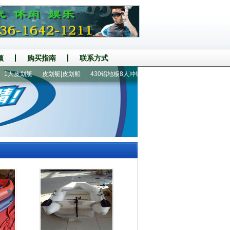
频
购买指南
联系方式
人皮划艇
皮划艇|皮划船
430铝地板8人冲锋舟
400铝地板8人橡皮艇
230