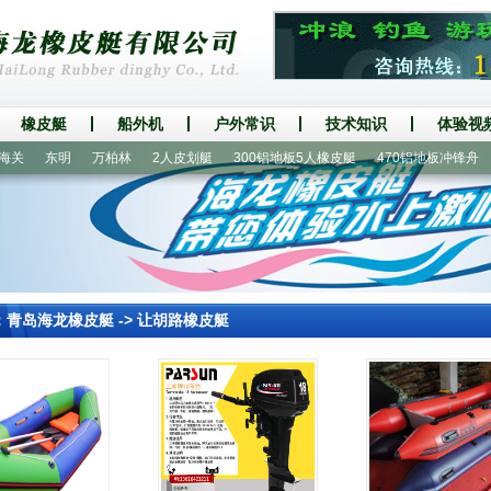
橡皮艇
船外机
户外常识
技术知识
体验视
东明
万柏林
2人皮划艇
300铝地板5人橡皮艇
470铝地板冲锋舟
1
：
青岛海龙橡皮艇
->
让胡路橡皮艇