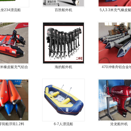
人坐234漂流船
百胜船外机
5人3.3米充气橡皮
船
3米橡皮艇充气铝合
海的船外机
470冲锋舟铝合金
金地板
浮筒船浮筒1.2料
6-7人漂流船
沧龙船外机