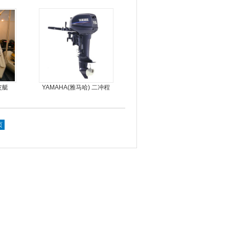
皮船艇
皮艇
YAMAHA(雅马哈) 二冲程
15马力船外机
页