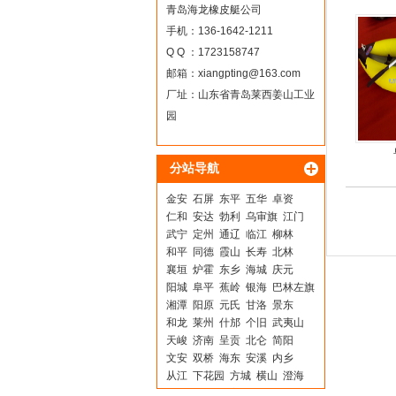
青岛海龙橡皮艇公司
手机：136-1642-1211
Q Q ：1723158747
邮箱：
xiangpting@163.com
厂址：山东省青岛莱西姜山工业
园
分站导航
金安
石屏
东平
五华
卓资
仁和
安达
勃利
乌审旗
江门
武宁
定州
通辽
临江
柳林
和平
同德
霞山
长寿
北林
襄垣
炉霍
东乡
海城
庆元
阳城
阜平
蕉岭
银海
巴林左旗
湘潭
阳原
元氏
甘洛
景东
和龙
莱州
什邡
个旧
武夷山
天峻
济南
呈贡
北仑
简阳
文安
双桥
海东
安溪
内乡
从江
下花园
方城
横山
澄海
弋阳
隆阳
江宁
丹凤
太仓