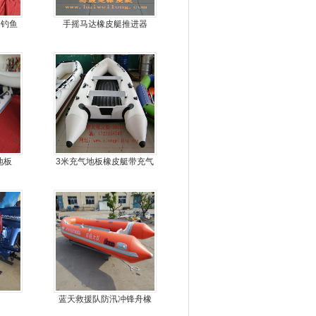
艇钓鱼
手摇马达橡皮艇推进器
地板
3米充气地板橡皮艇带充气
龙骨
蓝天救援队防汛冲锋舟橡