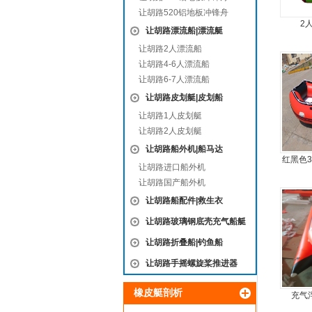
让胡路520铝地板冲锋舟
2
让胡路漂流船|漂流艇
让胡路2人漂流船
让胡路4-6人漂流船
让胡路6-7人漂流船
让胡路皮划艇|皮划船
让胡路1人皮划艇
让胡路2人皮划艇
让胡路船外机|船马达
红黑色
让胡路进口船外机
让胡路国产船外机
让胡路船配件|救生衣
让胡路玻璃钢底壳充气船艇
让胡路折叠船|钓鱼船
让胡路手摇螺旋桨推进器
橡皮艇剖析
充气