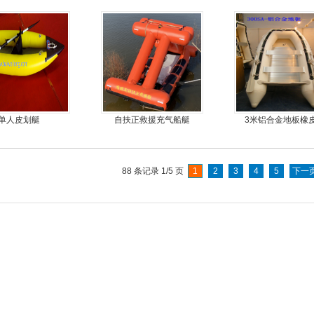
单人皮划艇
自扶正救援充气船艇
3米铝合金地板橡
88 条记录 1/5 页
1
2
3
4
5
下一