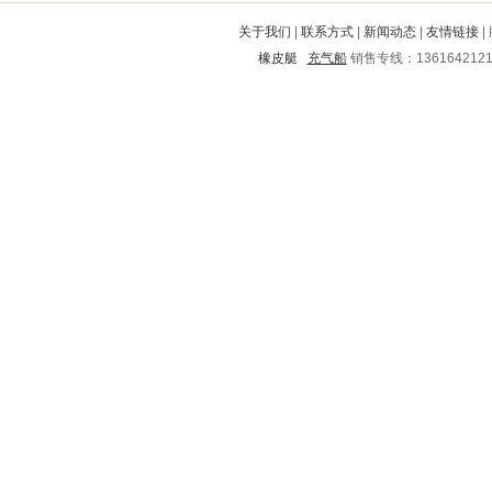
东安
翠云
临川
古田
玉林
关于我们
|
联系方式
|
新闻动态
|
友情链接
|
宁化
茌平
怀柔
酉阳
穆棱
橡皮艇
充气船
销售专线：136164212
延安
张北
赫章
西丰
靖远
晋源
泉州
益阳
太原
定兴
铜鼓
历下
宿豫
睢阳
敦煌
深州
娄烦
瑞安
合阳
塘沽
包河
通州
古冶
綦江
万州
邱县
合水
建湖
铜山
伊春
卢龙
湖州
耒阳
全州
吉县
景县
南宫
曹县
海林
通城
郓城
双桥
双流
源城
小店
常德
下花园
文安
阳江
临泉
上虞
灯塔
从江
清城
南漳
汉中
无锡
茂南
洪泽
瑞金
舞阳
桐城
江口
湘西
河口
麻江
隆尧
枣庄
东平
桃江
庄浪
天长
原平
勃利
城厢
高县
乐陵
彬县
郯城
四会
万宁
韩城
伍家岗
神池
钦州
侯马
河南
延寿
沽源
涪城
费县
石狮
白银
爱辉
通山
蒲县
宁陕
北仑
如东
汝阳