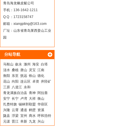
青岛海龙橡皮艇公司
手机：136-1642-1211
Q Q ：1723158747
邮箱：
xiangpting@163.com
厂址：山东省青岛莱西姜山工业
园
分站导航
马鞍山
叙永
滁州
海安
白塔
涟水
桑植
唐山
灵宝
江南
衡阳
东至
抚远
铁山
德化
花山
向阳
连云区
卓资
井陉矿
三原
八道江
永和
青龙满族自治县
青神
阿拉善
安宁
长宁
卢湾
大祥
衡山
扎赉特旗
锡林郭勒盟
华容区
兴隆
云霄
通道
鹤壁
资溪
陇县
浮梁
宜州
商水
呼和浩特
元谋
晋江
阜新
九龙
兴山
城区
永寿
翠屏
泽库
衡水