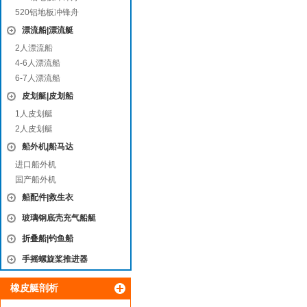
520铝地板冲锋舟
漂流船|漂流艇
2人漂流船
4-6人漂流船
6-7人漂流船
皮划艇|皮划船
1人皮划艇
2人皮划艇
船外机|船马达
进口船外机
国产船外机
船配件|救生衣
玻璃钢底壳充气船艇
折叠船|钓鱼船
手摇螺旋桨推进器
橡皮艇剖析